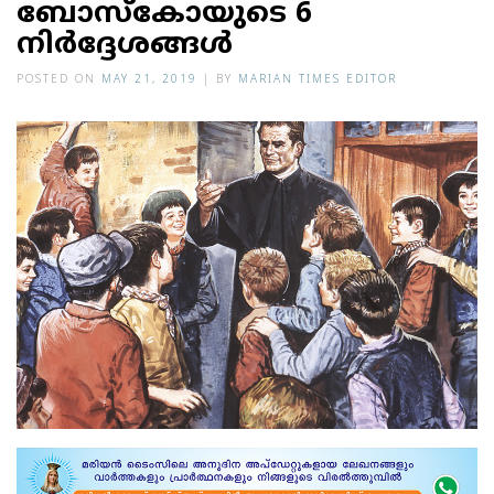
ബോസ്‌കോയുടെ 6
നിര്‍ദ്ദേശങ്ങള്‍
POSTED ON
MAY 21, 2019
|
BY
MARIAN TIMES EDITOR