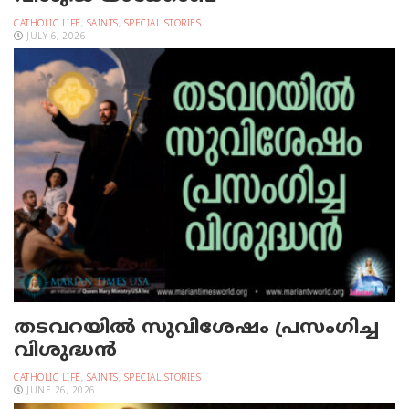
CATHOLIC LIFE
,
SAINTS
,
SPECIAL STORIES
JULY 6, 2026
തടവറയില്‍ സുവിശേഷം പ്രസംഗിച്ച
വിശുദ്ധന്‍
CATHOLIC LIFE
,
SAINTS
,
SPECIAL STORIES
JUNE 26, 2026