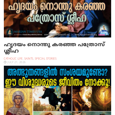
ഹൃദയം നൊന്തു കരഞ്ഞ പത്രോസ്
ശ്ലീഹ
CATHOLIC LIFE
,
SAINTS
,
SPECIAL STORIES
JULY 21, 2026