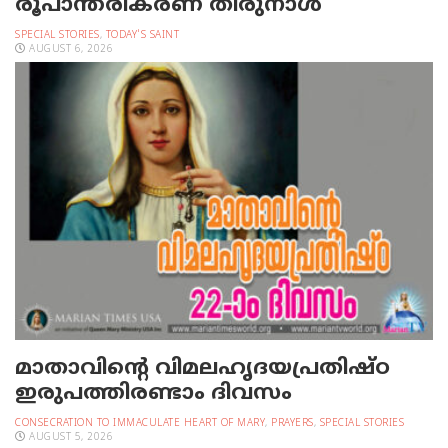
രൂപാന്തരീകരണ തിരുനാള്‍
SPECIAL STORIES
,
TODAY'S SAINT
AUGUST 6, 2026
മാതാവിന്റെ വിമലഹൃദയപ്രതിഷ്ഠ
ഇരുപത്തിരണ്ടാം ദിവസം
CONSECRATION TO IMMACULATE HEART OF MARY
,
PRAYERS
,
SPECIAL STORIES
AUGUST 5, 2026