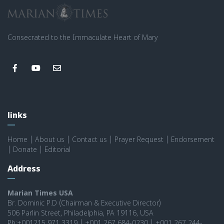
Consecrated to the Immaculate Heart of Mary
links
Home
|
About us
|
Contact us
|
Prayer Request
|
Endorsement
|
Donate
|
Editorial
Address
Marian Times USA
Br. Dominic P.D (Chairman & Executive Director)
506 Parlin Street, Philadelphia, PA 19116, USA
Ph:+001215 971 3319 | +001 267 684-0230 | +001 267 244-