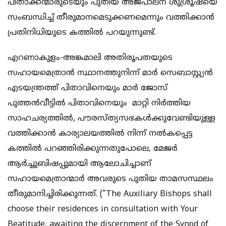
പിതാക്കന്മാരുടെയും പുതിയ അജപാലന ശുശ്രൂഷയെ
സംബന്ധിച്ച് തീരുമാനമെടുക്കണമെന്നും വത്തിക്കാന്‍
പ്രതിനിധിയുടെ കത്തില്‍ പറയുന്നുണ്ട്.
എറണാകുളം-അങ്കമാലി അതിരൂപതയുടെ
സഹായമെത്രാന്‍ സ്ഥാനത്തുനിന്ന് മാര്‍ സെബാസ്റ്റ്യന്‍
എടയന്ത്രത്ത് പിതാവിനെയും മാര്‍ ജോസ്
പുത്തന്‍വീട്ടില്‍ പിതാവിനെയും മാറ്റി നിര്‍ത്തിയ
സാഹചര്യത്തില്‍, പൗരസ്ത്യസഭകള്‍ക്കുവേണ്ടിയുള്ള
വത്തിക്കാന്‍ കാര്യാലയത്തില്‍ നിന്ന് നല്‍കപ്പെട്ട
കത്തില്‍ പറഞ്ഞിരിക്കുന്നതുപോലെ, മേജര്‍
ആര്‍ച്ചുബിഷപ്പുമായി ആലോചിച്ചാണ്
സഹായമെത്രാന്മാര്‍ അവരുടെ പുതിയ താമസസ്ഥലം
തീരുമാനിച്ചിരിക്കുന്നത്. (”The Auxiliary Bishops shall
choose their residences in consultation with Your
Beatitude, awaiting the discernment of the Synod of