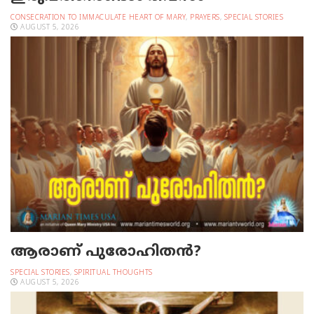
CONSECRATION TO IMMACULATE HEART OF MARY
,
PRAYERS
,
SPECIAL STORIES
AUGUST 5, 2026
ആരാണ് പുരോഹിതൻ?
SPECIAL STORIES
,
SPIRITUAL THOUGHTS
AUGUST 5, 2026