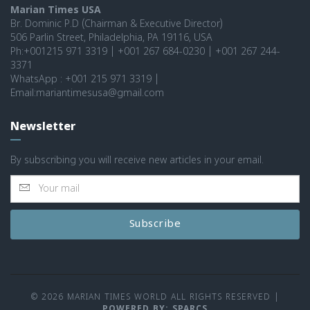
Marian Times USA
Br. Dominic P.D (Chairman & Executive Director)
506 Parlin Street, Philadelphia, PA 19116, USA
Ph:+001215 971 3319 | +001 267 684-0230 | +001 267 244-
3371
WhatsApp : +001 215 971 3319 |
Email:mariantimesusa@gmail.com
Newsletter
By subscribing you will receive new articles in your email.
Subscribe
© 2026 MARIAN TIMES WORLD ALL RIGHTS RESERVED
|
POWERED BY: SPARCS