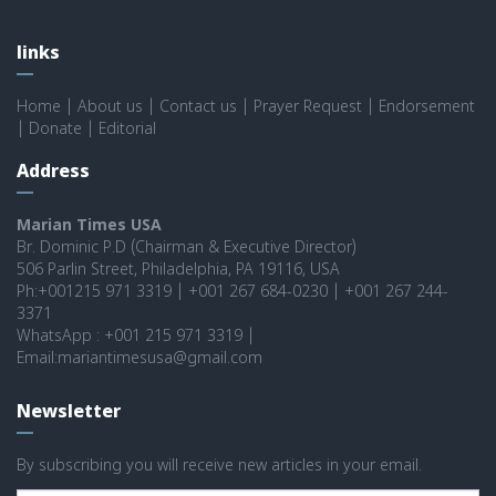
links
Home
|
About us
|
Contact us
|
Prayer Request
|
Endorsement
|
Donate
|
Editorial
Address
Marian Times USA
Br. Dominic P.D (Chairman & Executive Director)
506 Parlin Street, Philadelphia, PA 19116, USA
Ph:+001215 971 3319 | +001 267 684-0230 | +001 267 244-
3371
WhatsApp : +001 215 971 3319 |
Email:mariantimesusa@gmail.com
Newsletter
By subscribing you will receive new articles in your email.