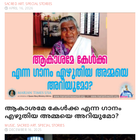
SACRED ART
,
SPECIAL STORIES
APRIL 16, 2026
ആകാശമേ കേള്‍ക്ക എന്ന ഗാനം
എഴുതിയ അമ്മയെ അറിയുമോ?
MUSIC
,
SACRED ART
,
SPECIAL STORIES
DECEMBER 16, 2025