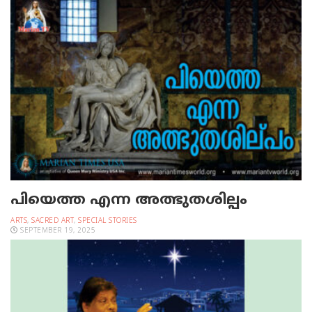
പിയെത്ത എന്ന അത്ഭുതശില്പം
ARTS
,
SACRED ART
,
SPECIAL STORIES
SEPTEMBER 19, 2025