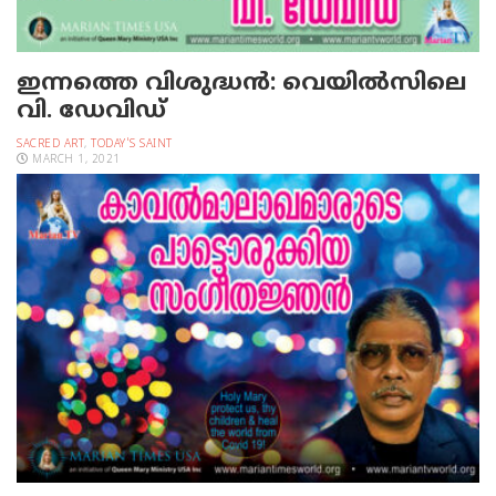
ഇന്നത്തെ വിശുദ്ധന്‍: വെയില്‍സിലെ
വി. ഡേവിഡ്
SACRED ART
,
TODAY'S SAINT
MARCH 1, 2021