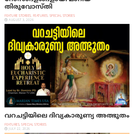
തിരുവോസ്തി
FEATURE STORIES
,
FEATURES
,
SPECIAL STORIES
AUGUST 3, 2026
വറചട്ടിയിലെ ദിവ്യകാരുണ്യ അത്ഭുതം
FEATURES
,
SPECIAL STORIES
JULY 22, 2026