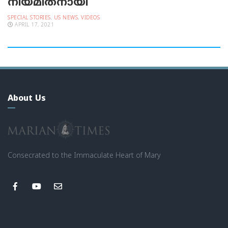
നിയമിതനായി
SPECIAL STORIES
,
US NEWS
,
VIDEOS
APRIL 17, 2021
About Us
Consecrated to the Immaculate Heart of Mary