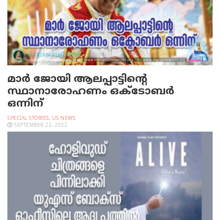
മാർ ജോയി ആലപ്പാട്ടിന്റെ
സ്ഥാനാരോഹണം ഒക്ടോബർ
ഒന്നിന്
SPECIAL STORIES
,
US NEWS
SEPTEMBER 22, 2022