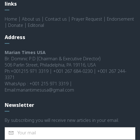
links
Home
|
About us
|
Contact us
|
Prayer Request
|
Endorsement
|
Donate
|
Editorial
Address
Marian Times USA
Br. Dominic P.D (Chairman & Executive Director)
506 Parlin Street, Philadelphia, PA 19116, USA
Ph:+001215 971 3319 | +001 267 684-0230 | +001 267 244-
3371
WhatsApp : +001 215 971 3319 |
Email:mariantimesusa@gmail.com
Newsletter
By subscribing you will receive new articles in your email.