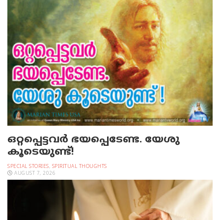
ഒറ്റപ്പെട്ടവര്‍ ഭയപ്പെടേണ്ട. യേശു
കൂടെയുണ്ട്!
SPECIAL STORIES
,
SPIRITUAL THOUGHTS
AUGUST 7, 2026