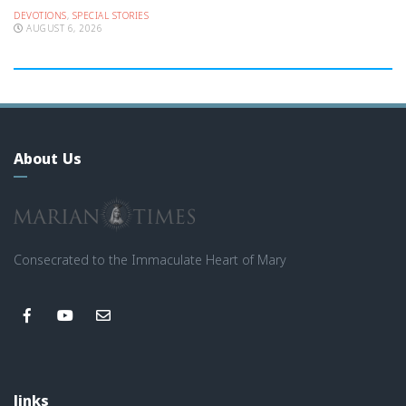
DEVOTIONS
,
SPECIAL STORIES
AUGUST 6, 2026
About Us
Consecrated to the Immaculate Heart of Mary
links