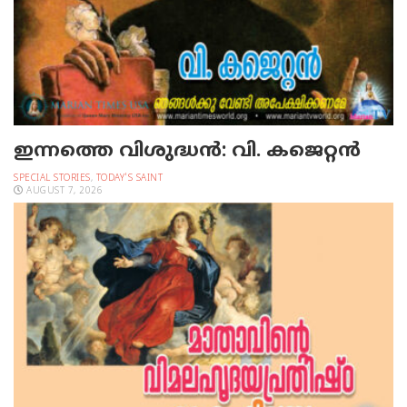
ഇന്നത്തെ വിശുദ്ധന്‍: വി. കജെറ്റന്‍
SPECIAL STORIES
,
TODAY'S SAINT
AUGUST 7, 2026