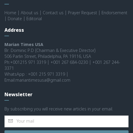
Home
|
About us
|
Contact us
|
Prayer Request
|
Endorsement
|
Donate
|
Editorial
Address
Marian Times USA
Br. Dominic P.D (Chairman & Executive Director)
506 Parlin Street, Philadelphia, PA 19116, USA
Ph:+001215 971 3319 | +001 267 684-0230 | +001 267 244-
3371
WhatsApp : +001 215 971 3319 |
Email:mariantimesusa@gmail.com
Newsletter
By subscribing you will receive new articles in your email.