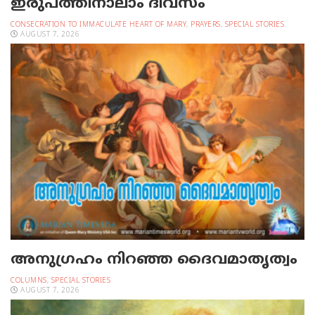
ഇരുപത്തിനാലാം ദിവസം
CONSECRATION TO IMMACULATE HEART OF MARY
,
PRAYERS
,
SPECIAL STORIES
AUGUST 7, 2026
അനുഗ്രഹം നിറഞ്ഞ ദൈവമാതൃത്വം
COLUMNS
,
SPECIAL STORIES
AUGUST 7, 2026