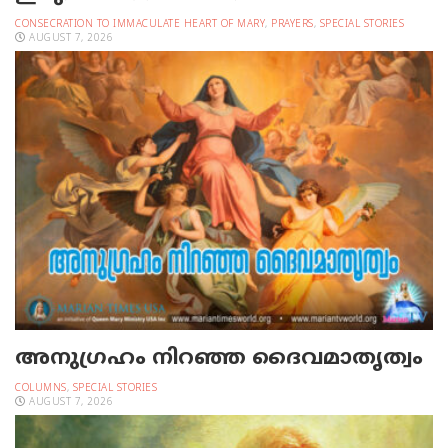
CONSECRATION TO IMMACULATE HEART OF MARY
,
PRAYERS
,
SPECIAL STORIES
AUGUST 7, 2026
അനുഗ്രഹം നിറഞ്ഞ ദൈവമാതൃത്വം
COLUMNS
,
SPECIAL STORIES
AUGUST 7, 2026