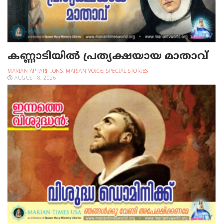
കണ്ണാടിയില്‍ പ്രത്യക്ഷയായ മാതാവ്
MARIAN APPARITIONS
,
MARIAN VOICE
,
SPECIAL STORIES
AUGUST 8, 2026