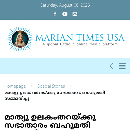
Saturday, August 08, 2026
>
>
Homepage
Special Stories
മാത്യു ഉലകംതറയ്ക്കു സഭാതാരം ബഹുമതി
സമ്മാനിച്ചു
മാത്യു ഉലകംതറയ്ക്കു
സഭാതാരം ബഹുമതി