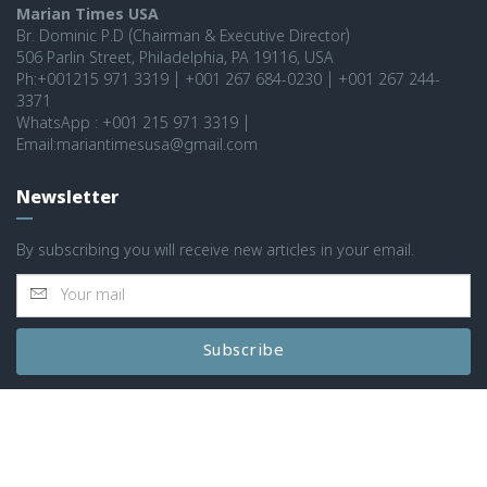
Marian Times USA
Br. Dominic P.D (Chairman & Executive Director)
506 Parlin Street, Philadelphia, PA 19116, USA
Ph:+001215 971 3319 | +001 267 684-0230 | +001 267 244-
3371
WhatsApp : +001 215 971 3319 |
Email:mariantimesusa@gmail.com
Newsletter
By subscribing you will receive new articles in your email.
Subscribe
© 2026 MARIAN TIMES WORLD ALL RIGHTS RESERVED
|
POWERED BY: SPARCS