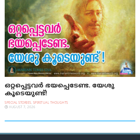
ഒറ്റപ്പെട്ടവര്‍ ഭയപ്പെടേണ്ട. യേശു
കൂടെയുണ്ട്!
SPECIAL STORIES
,
SPIRITUAL THOUGHTS
AUGUST 7, 2026