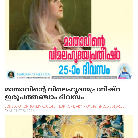
മാതാവിന്റെ വിമലഹൃദയപ്രതിഷ്ഠ
ഇരുപത്തഞ്ചാം ദിവസം
CONSECRATION TO IMMACULATE HEART OF MARY
,
PRAYERS
,
SPECIAL STORIES
AUGUST 8, 2026