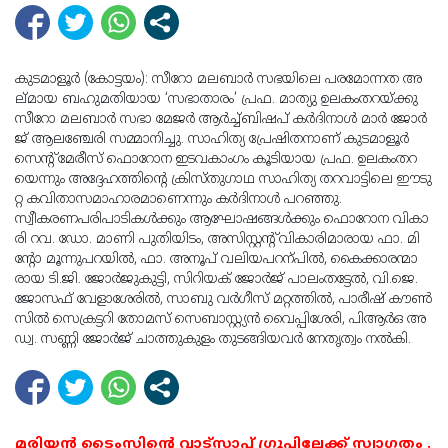
കു​​ട​​മാ​​ളൂ​​ർ (കോ​​ട്ട​​യം): സീ​​റോ മ​​ല​​ബാ​​ർ സ​​ഭ​​യി​​ലെ പ​​ര​​മോ​​ന്ന​​ത അ​​
ല്മാ​യ ബ​​ഹു​​മ​​തി​​യാ​​യ ‘സ​​ഭാ​താ​​രം’ പ്ര​​ഫ. മാ​​ത്യു ഉ​​ല​​കം​​ത​​റ​​യ്ക്കു
സീ​​റോ മ​​ല​​ബാ​​ർ സ​​ഭാ മേ​​ജ​​ർ ആ​​ർ​​ച്ച്ബി​​ഷ​​പ് ക​​ർ​​ദി​​നാ​​ൾ മാ​​ർ ജോ​​ർ​​
ജ് ആ​​ല​​ഞ്ചേ​​രി സ​​മ്മാ​​നി​​ച്ചു. സാ​​ഹി​​ത്യ പ്രേ​ഷി​ത​​നാ​​ണ് കു​​ട​​മാ​​ളൂ​​ർ
സെ​​ന്‍റ് മേ​​രീ​​സ് ഫൊ​​റോ​​ന ഇ​​ട​​വ​​കാം​​ഗം കൂ​ടി​യാ​യ പ്ര​​ഫ.​​ ഉ​​ല​​കം​​ത​​റ​​
യെ​​ന്നും അ​​ദ്ദേ​​ഹ​​ത്തി​​ന്‍റെ ക്രി​​സ്തു​​ഗാ​​ഥ സാ​​ഹി​​ത്യ ത​​റ​​വാ​​ട്ടി​​ലെ ഈ​​ടു​​
റ്റ ക​​വി​​താ​​സ​​മാ​​ഹാ​​ര​​മാ​​ണെ​​ന്നും ക​​ർ​​ദി​​നാ​​ൾ പ​​റ​​ഞ്ഞു.
സ്വീ​​ക​​ര​​ണപ​​രി​​പാ​​ടി​​ക​​ൾ​​ക്കും ആ​​ഘോ​​ഷ​​ങ്ങ​​ൾ​​ക്കും ഫൊ​​റോ​​ന വി​​കാ​​
രി റ​​വ.​​ ഡോ.​​ മാ​​ണി പു​​തി​​യി​​ടം, അ​​സി​​സ്റ്റ​​ന്‍റ് വി​​കാ​​രി​​മാ​​രാ​​യ ഫാ. ​​മി​​
ന്‍റോ മൂ​ന്നു​​പ​​റ​​യി​​ൽ, ഫാ. ​​അ​​നൂ​​പ് വ​​ലി​​യ​​പ​​റ​​ന്പി​​ൽ, കൈ​​ക്കാ​​ര​​ന്മാ​​
രാ​​യ ടി.​​ജി. ജോ​​ർ​​ജു​​കു​​ട്ടി, സി​​റി​​യ​​ക് ജോ​​ർ​​ജ് പാ​​ലം​​ത​​ട്ടേ​​ൽ, വി.​​ജെ.
ജോ​​സ​​ഫ് വേ​​ളാ​​ശേ​​രി​​ൽ, സാ​​ബു വ​​ർ​​ഗീ​​സ് മ​​റ്റ​​ത്തി​​ൽ, പാ​​രീ​​ഷ് കൗ​​ണ്‍​
സി​​ൽ സെ​​ക്ര​​ട്ട​​റി തോ​​മ​​സ് സെ​​ബാ​​സ്റ്റ്യ​​ൻ വൈ​​പ്പി​​ശേ​​രി, പി​​ആ​​ർ​​ഒ അ​​
ഡ്വ. സ​​ണ്ണി ജോ​​ർ​​ജ് ചാ​​ത്തു​​കു​​ളം തു​​ട​​ങ്ങി​​യ​​വ​​ർ നേ​​തൃ​​ത്വം ന​​ൽ​​കി.
മരിയൻ ടൈംസിന്റെ വാട്സാപ്പ് ഗ്രൂപ്പിലേക്ക് സ്വാഗതം .