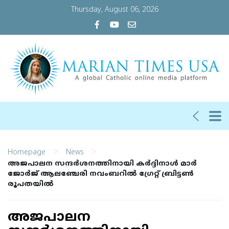
Thursday, August 06, 2026
>
>
Homepage
News
അജപാലന സന്ദർശനത്തിനായി കർദ്ദിനാൾ മാർ
ജോർജ് ആലഞ്ചേരി നവംബറിൽ ഗ്രേറ്റ് ബ്രിട്ടൺ
രൂപതയിൽ
അജപാലന