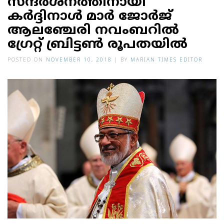
സന്ദർശനത്തിനായി
കർദ്ദിനാൾ മാർ ജോർജ്
ആലഞ്ചേരി നവംബറിൽ
ഗ്രേറ്റ് ബ്രിട്ടൺ രൂപതയിൽ
POSTED ON
NOVEMBER 10, 2018
|
BY
MARIAN TIMES EDITOR