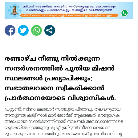
രണ്ടാഴ്ച നീണ്ടു നിൽക്കുന്ന
സന്ദർശനത്തിൽ പുതിയ മിഷൻ
സ്ഥലങ്ങൾ പ്രഖ്യാപിക്കും;
സഭാതലവനെ സ്വീകരിക്കാൻ
പ്രാർത്ഥനയോടെ വിശ്വാസികൾ.
പ്രസ്റ്റൺ: സീറോ മലബാർ സഭയുടെ പിതാവും തലവനുമായ
അത്യുന്നത കർദ്ദിനാൾ മാർ ജോർജ് ആലഞ്ചേരി ഔദ്യോഗിക
അജപാലന സന്ദർശനത്തിനായി നവംബർ അവസാനത്തോടെ
യൂകെയിൽ എത്തുന്നു. ഗ്രേറ്റ് ബ്രിട്ടൺ സീറോ മലബാർ
രൂപതയുടെ സ്ഥാപനത്തിനും മാർ ജോസഫ് സ്രാമ്പിക്കലിന്റെ