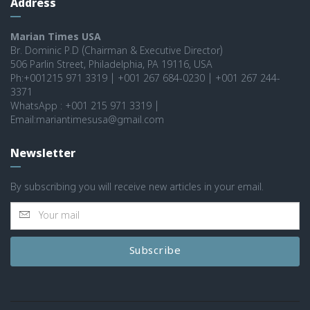
Address
Marian Times USA
Br. Dominic P.D (Chairman & Executive Director)
506 Parlin Street, Philadelphia, PA 19116, USA
Ph:+001215 971 3319 | +001 267 684-0230 | +001 267 244-
3371
WhatsApp : +001 215 971 3319 |
Email:mariantimesusa@gmail.com
Newsletter
By subscribing you will receive new articles in your email.
Subscribe