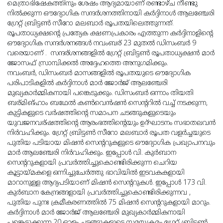
മെത്രാഭിഷേകത്തിനും ശേഷം ആദ്യമായാണ് രണ്ടാഴ്ച നീണ്ടു
നിൽക്കുന്ന ഔദ്യോഗിക സന്ദർശനത്തിനായി കർദ്ദിനാൾ ആലഞ്ചേരി
ഗ്രേറ്റ് ബ്രിട്ടൺ സീറോ മലബാർ രൂപതയിലെത്തുന്നത്.
രൂപതാധ്യക്ഷന്റെ പ്രത്യേക ക്ഷണപ്രകാരം എത്തുന്ന കർദ്ദിനാളിന്റെ
ഔദ്യോഗിക സന്ദർശനങ്ങൾ നവംബര് 23 മുതൽ ഡിസംബർ 9
വരെയാണ് . സന്ദര്ശനങ്ങളിൽ ഗ്രേറ്റ് ബ്രിട്ടൺ രൂപതാധ്യക്ഷൻ മാർ
ജോസഫ് സ്രാമ്പിക്കൽ അദ്ദേഹത്തെ അനുഗമിക്കും.
നവംബർ, ഡിസംബർ മാസങ്ങളിൽ രൂപതയുടെ ഔദ്യോഗിക
പരിപാടികളിൽ കർദ്ദിനാൾ മാർ ജോർജ് ആലഞ്ചേരി
മുഖ്യകാർമ്മികനായി പങ്കെടുക്കും. ഡിസംബർ ഒന്നാം തിയതി
ബര്മിങ്ഹാം ബഥേൽ കൺവെൻഷൻ സെന്ററിൽ വച്ച് നടക്കുന്ന,
കുട്ടികളുടെ വർഷത്തിന്റെ സമാപന ചടങ്ങുകളുടെയും
യുവജനവര്ഷത്തിന്റെ ആരംഭത്തിന്റെയും ഉദ്‌ഘാടനം സഭാതലവൻ
നിർവഹിക്കും. ഗ്രേറ്റ് ബ്രിട്ടൺ സീറോ മലബാർ രൂപത വളർച്ചയുടെ
പുതിയ പടിയായ മിഷൻ സെന്ററുകളുടെ ഔദ്യോഗിക പ്രഖ്യാപനവും
മാർ ആലഞ്ചേരി നിർവഹിക്കും. ഇപ്പോൾ വി. കുർബാന
സെന്ററുകളായി പ്രവർത്തിച്ചുകൊണ്ടിരിക്കുന്ന ചെറിയ
കൂട്ടായ്മകളെ ഒന്നിച്ചുചേർത്തു ഭാവിയിൽ ഇടവകകളായി
മാറാനുള്ള ആദ്യപടിയാണ് മിഷൻ സെന്ററുകൾ. ഇപ്പോൾ 173 വി.
കുർബാന കേന്ദ്രങ്ങളായി പ്രവർത്തിച്ചുകൊണ്ടിരിക്കുന്നവ ,
പുതിയ പുനഃ ക്രമീകരണത്തിൽ 75 മിഷൻ സെന്ററുകളായി മാറും.
കർദ്ദിനാൾ മാർ ജോർജ് ആലഞ്ചേരി മുഖ്യകാർമ്മികനായി
പങ്കെടുക്കുന്ന 20 ഓളം ചടങ്ങുകളുടെ സമയക്രമം ഗ്രേറ്റ് ബ്രിട്ടൺ