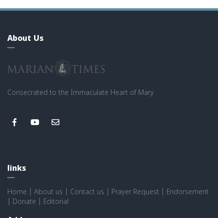
About Us
Consecrated to the Immaculate Heart of Mary
links
Home
|
About us
|
Contact us
|
Prayer Request
|
Endorsement
|
Donate
|
Editorial