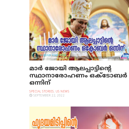
മാർ ജോയി ആലപ്പാട്ടിന്റെ
സ്ഥാനാരോഹണം ഒക്ടോബർ
ഒന്നിന്
SPECIAL STORIES
,
US NEWS
SEPTEMBER 22, 2022