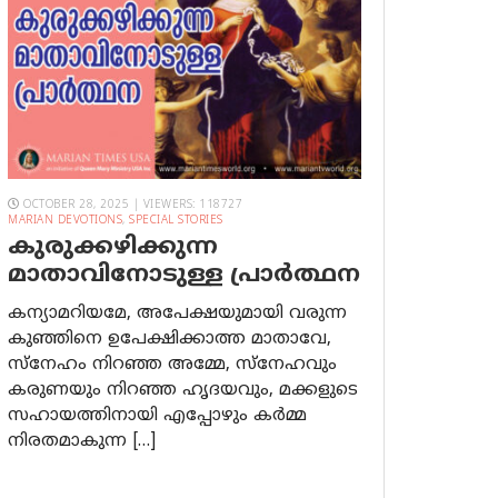
OCTOBER 28, 2025 | VIEWERS: 118727
MARIAN DEVOTIONS
,
SPECIAL STORIES
കുരുക്കഴിക്കുന്ന
മാതാവിനോടുള്ള പ്രാര്‍ത്ഥന
കന്യാമറിയമേ, അപേക്ഷയുമായി വരുന്ന
കുഞ്ഞിനെ ഉപേക്ഷിക്കാത്ത മാതാവേ,
സ്നേഹം നിറഞ്ഞ അമ്മേ, സ്നേഹവും
കരുണയും നിറഞ്ഞ ഹൃദയവും, മക്കളുടെ
സഹായത്തിനായി എപ്പോഴും കർമ്മ
നിരതമാകുന്ന […]