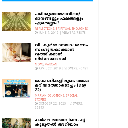
പരിശുദ്ധാത്മാവിന്റെ
ദാനങ്ങളും ഫലങ്ങളും
ഏതെല്ലാം?
REFLECTIONS
,
SPIRITUAL THOUGHTS
JUNE 7, 2019 | VIEWERS: 73878
വി. കുര്‍ബാനയാചരണം
സംശുദ്ധമാക്കാന്‍
വത്തിക്കാന്‍
നിര്‍ദേശങ്ങള്‍
NEWS
,
VATICAN
APRIL 27, 2019 | VIEWERS: 40481
ജപമണികളിലൂടെ അമ്മ
മറിയത്തോടൊപ്പം (Day
22)
MARIAN DEVOTIONS
,
SPECIAL
STORIES
OCTOBER 22, 2025 | VIEWERS:
35293
കര്‍മല മാതാവിനെ പറ്റി
കൂടുതല്‍ അറിയാം