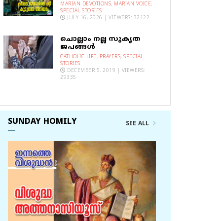
MARIAN DEVOTIONS
,
MARIAN VOICE
,
SPECIAL STORIES
JULY 16, 2026 | VIEWERS: 32122
ചൊല്ലാം നല്ല സുകൃത
ജപങ്ങൾ
CATHOLIC LIFE
,
PRAYERS
,
SPECIAL
STORIES
DECEMBER 5, 2019 | VIEWERS:
29335
SUNDAY HOMILY
SEE ALL