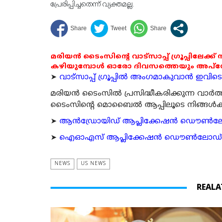
പ്രേരിപ്പിച്ചതെന്ന് വ്യക്തമല്ല.
മരിയൻ ടൈംസിന്റെ വാട്സാപ്പ് ഗ്രൂപ്പിലേക്ക്
കഴിയുമ്പോൾ ഓരോ ദിവസത്തെയും അപ്ഡേറ്റ
➤
വാട്സാപ്പ് ഗ്രൂപ്പിൽ അംഗമാകുവാൻ ഇവിടെ ക
മരിയന്‍ ടൈംസില്‍ പ്രസിദ്ധീകരിക്കുന്ന വാ
ടൈംസിന്റെ മൊബൈല്‍ ആപ്പിലൂടെ നിങ്ങള്‍ക്ക് ന
➤
ആന്‍ഡ്രോയിഡ് ആപ്ലിക്കേഷന്‍ ഡൌണ്‍ലോഡ്
➤
ഐഓഎസ് ആപ്ലിക്കേഷന്‍ ഡൌണ്‍ലോഡ് ചെയ്യ
NEWS
US NEWS
REALA