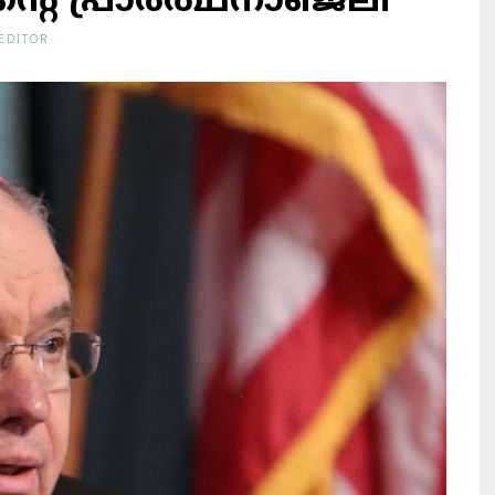
െ പ്രാര്‍ത്ഥനാഞ്ജലി
EDITOR