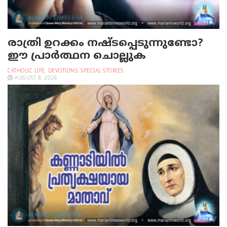
രാത്രി ഉറക്കം നഷ്ടപ്പെടുന്നുണ്ടോ?
ഈ പ്രാര്‍ത്ഥന ചൊല്ലുക
CATHOLIC LIFE
,
DEVOTIONS
,
SPECIAL STORIES
AUGUST 8, 2026