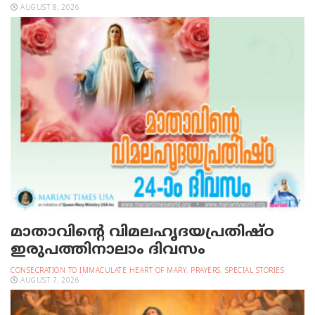
AUGUST 8, 2026
മാതാവിന്റെ വിമലഹൃദയപ്രതിഷ്ഠ
ഇരുപത്തിനാലാം ദിവസം
CONSECRATION TO IMMACULATE HEART OF MARY
,
PRAYERS
,
SPECIAL STORIES
AUGUST 7, 2026