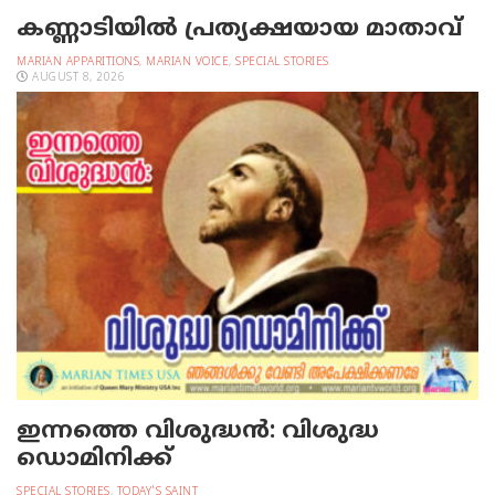
കണ്ണാടിയില്‍ പ്രത്യക്ഷയായ മാതാവ്
MARIAN APPARITIONS
,
MARIAN VOICE
,
SPECIAL STORIES
AUGUST 8, 2026
ഇന്നത്തെ വിശുദ്ധന്‍: വിശുദ്ധ
ഡൊമിനിക്ക്
SPECIAL STORIES
,
TODAY'S SAINT