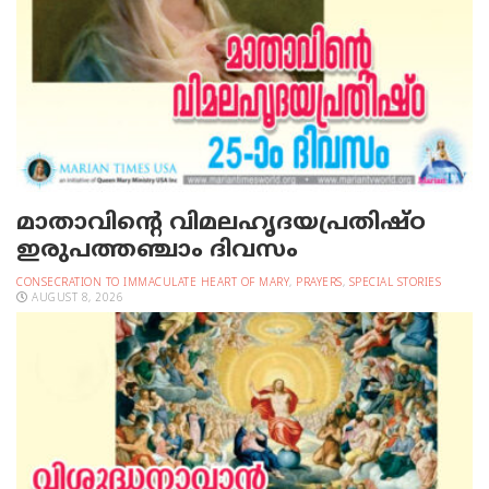
മാതാവിന്റെ വിമലഹൃദയപ്രതിഷ്ഠ
ഇരുപത്തഞ്ചാം ദിവസം
CONSECRATION TO IMMACULATE HEART OF MARY
,
PRAYERS
,
SPECIAL STORIES
AUGUST 8, 2026