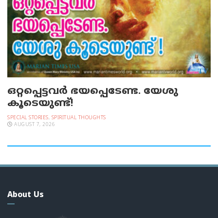
ഒറ്റപ്പെട്ടവര്‍ ഭയപ്പെടേണ്ട. യേശു
കൂടെയുണ്ട്!
SPECIAL STORIES
,
SPIRITUAL THOUGHTS
AUGUST 7, 2026
About Us