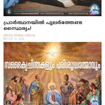
പ്രാര്‍ത്ഥനയില്‍ പുലര്‍ത്തേണ്ട
സ്ഥൈര്യം!
SPECIAL STORIES
,
VATICAN
JUNE 12, 2026