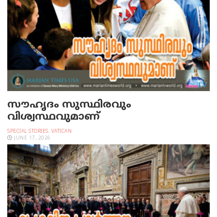
സൗഹൃദം സുസ്ഥിരവും
വിശ്വസ്ഥവുമാണ്
SPECIAL STORIES
,
VATICAN
JUNE 17, 2026