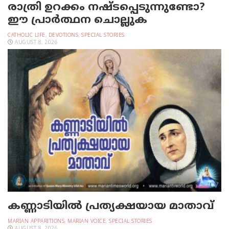
രാത്രി ഉറക്കം നഷ്ടപ്പെടുന്നുണ്ടോ?
ഈ പ്രാര്‍ത്ഥന ചൊല്ലുക
CATHOLIC LIFE
,
DEVOTIONS
,
SPECIAL STORIES
AUGUST 8, 2026
കണ്ണാടിയില്‍ പ്രത്യക്ഷയായ മാതാവ്
MARIAN APPARITIONS
,
MARIAN VOICE
,
SPECIAL STORIES
AUGUST 8, 2026