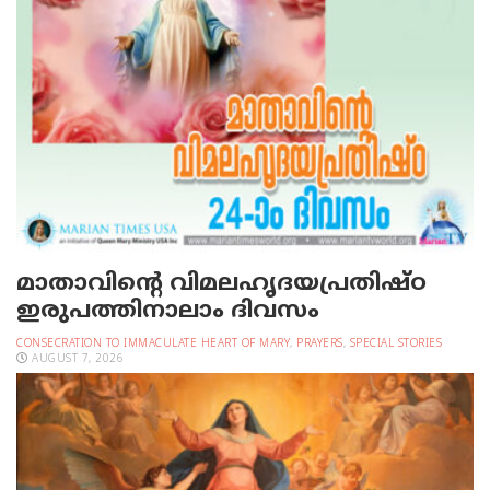
മാതാവിന്റെ വിമലഹൃദയപ്രതിഷ്ഠ
ഇരുപത്തിനാലാം ദിവസം
CONSECRATION TO IMMACULATE HEART OF MARY
,
PRAYERS
,
SPECIAL STORIES
AUGUST 7, 2026