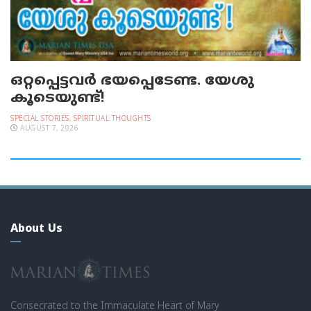
ഒറ്റപ്പെട്ടവര്‍ ഭയപ്പെടേണ്ട. യേശു
കൂടെയുണ്ട്!
SPECIAL STORIES
,
SPIRITUAL THOUGHTS
AUGUST 7, 2026
About Us
Consecrated to the Immaculate Heart of Mary