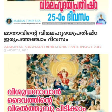
മാതാവിന്റെ വിമലഹൃദയപ്രതിഷ്ഠ
ഇരുപത്തഞ്ചാം ദിവസം
CONSECRATION TO IMMACULATE HEART OF MARY
,
PRAYERS
,
SPECIAL STORIES
AUGUST 8, 2026