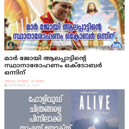
മാർ ജോയി ആലപ്പാട്ടിന്റെ
സ്ഥാനാരോഹണം ഒക്ടോബർ
ഒന്നിന്
SPECIAL STORIES
,
US NEWS
SEPTEMBER 22, 2022