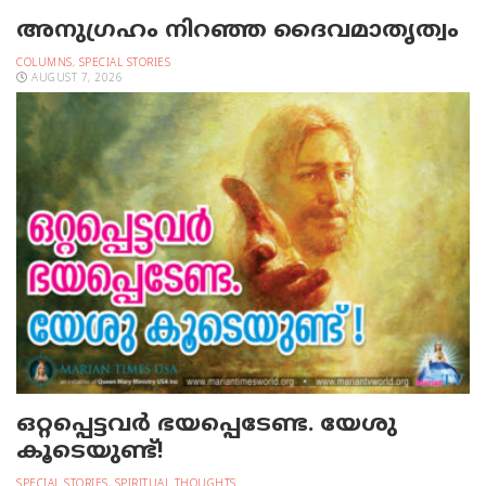
അനുഗ്രഹം നിറഞ്ഞ ദൈവമാതൃത്വം
COLUMNS
,
SPECIAL STORIES
AUGUST 7, 2026
ഒറ്റപ്പെട്ടവര്‍ ഭയപ്പെടേണ്ട. യേശു
കൂടെയുണ്ട്!
SPECIAL STORIES
,
SPIRITUAL THOUGHTS