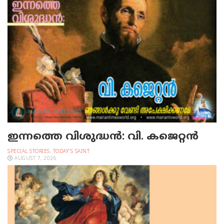
ഇന്നത്തെ വിശുദ്ധന്‍: വി. കജെറ്റന്‍
SPECIAL STORIES
,
TODAY'S SAINT
AUGUST 7, 2026