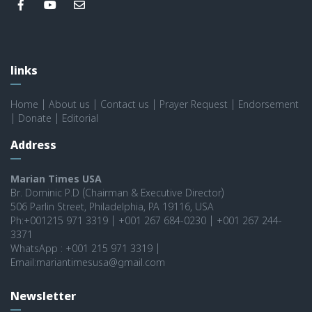
links
Home
|
About us
|
Contact us
|
Prayer Request
|
Endorsement
|
Donate
|
Editorial
Address
Marian Times USA
Br. Dominic P.D (Chairman & Executive Director)
506 Parlin Street, Philadelphia, PA 19116, USA
Ph:+001215 971 3319 | +001 267 684-0230 | +001 267 244-
3371
WhatsApp : +001 215 971 3319 |
Email:mariantimesusa@gmail.com
Newsletter