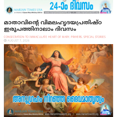
മാതാവിന്റെ വിമലഹൃദയപ്രതിഷ്ഠ
ഇരുപത്തിനാലാം ദിവസം
CONSECRATION TO IMMACULATE HEART OF MARY
,
PRAYERS
,
SPECIAL STORIES
AUGUST 7, 2026