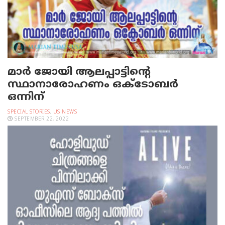
മാർ ജോയി ആലപ്പാട്ടിന്റെ
സ്ഥാനാരോഹണം ഒക്ടോബർ
ഒന്നിന്
SPECIAL STORIES
,
US NEWS
SEPTEMBER 22, 2022