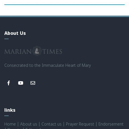
About Us
Consecrated to the Immaculate Heart of Mary
links
Home
|
About us
|
Contact us
|
Prayer Request
|
Endorsement