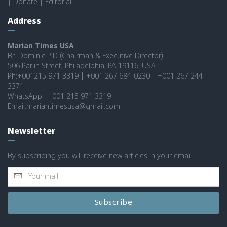
|
Donate
|
Editorial
Address
Marian Times USA
Br. Dominic P.D (Chairman & Executive Director)
506 Parlin Street, Philadelphia, PA 19116, USA
Ph:+001215 971 3319 | +001 267 684-0230 | +001 267 244-
3371
WhatsApp : +001 215 971 3319 |
Email:mariantimesusa@gmail.com
Newsletter
By subscribing you will receive new articles in your email.
Subscribe