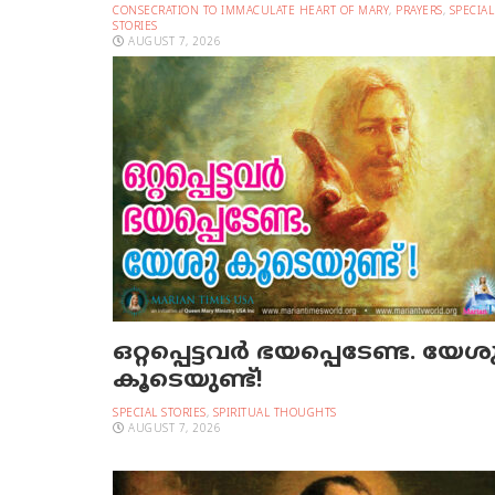
CONSECRATION TO IMMACULATE HEART OF MARY
,
PRAYERS
,
SPECIAL
STORIES
AUGUST 7, 2026
ഒറ്റപ്പെട്ടവര്‍ ഭയപ്പെടേണ്ട. യേശ
കൂടെയുണ്ട്!
SPECIAL STORIES
,
SPIRITUAL THOUGHTS
AUGUST 7, 2026