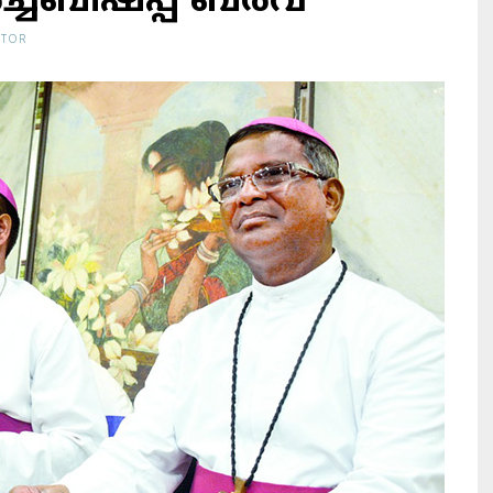
ച്ച്ബിഷപ്പ് ബര്‍വ
ITOR