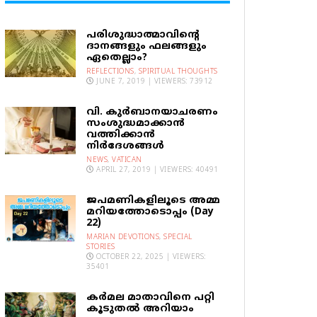
പരിശുദ്ധാത്മാവിന്റെ
ദാനങ്ങളും ഫലങ്ങളും
ഏതെല്ലാം?
REFLECTIONS
,
SPIRITUAL THOUGHTS
JUNE 7, 2019 | VIEWERS: 73912
വി. കുര്‍ബാനയാചരണം
സംശുദ്ധമാക്കാന്‍
വത്തിക്കാന്‍
നിര്‍ദേശങ്ങള്‍
NEWS
,
VATICAN
APRIL 27, 2019 | VIEWERS: 40491
ജപമണികളിലൂടെ അമ്മ
മറിയത്തോടൊപ്പം (Day
22)
MARIAN DEVOTIONS
,
SPECIAL
STORIES
OCTOBER 22, 2025 | VIEWERS:
35401
കര്‍മല മാതാവിനെ പറ്റി
കൂടുതല്‍ അറിയാം