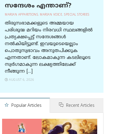
സന്ദേശം എന്താണ്?
MARIAN APPARITIONS
,
MARIAN VOICE
,
SPECIAL STORIES
തിരുസഭാമക്കളുടെ അമ്മയായ
പരിശുദ്ധ മറിയം നിരവധി സ്ഥലങ്ങളിൽ
പ്രത്യക്ഷപ്പെട്ട് സന്ദേശങ്ങൾ
നൽകിയിട്ടുണ്ട്. ഇവയുടെയെല്ലാം
പൊതുസ്വഭാവം അനുതപിക്കുക
എന്നതാണ്. ലോകമാകുന്ന കടലിലൂടെ
സ്വർഗമാകുന്ന ലക്ഷ്യത്തിലേക്ക്
നീങ്ങുന്ന […]
AUGUST 6, 2026
Popular Articles
Recent Articles