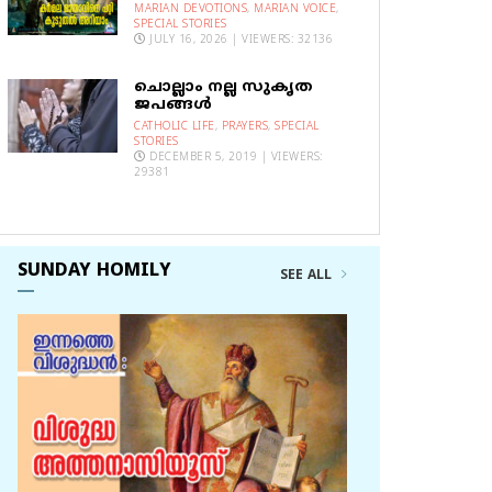
MARIAN DEVOTIONS
,
MARIAN VOICE
,
SPECIAL STORIES
JULY 16, 2026 | VIEWERS: 32136
ചൊല്ലാം നല്ല സുകൃത
ജപങ്ങൾ
CATHOLIC LIFE
,
PRAYERS
,
SPECIAL
STORIES
DECEMBER 5, 2019 | VIEWERS:
29381
SUNDAY HOMILY
SEE ALL