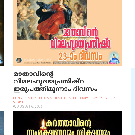
മാതാവിന്റെ
വിമലഹൃദയപ്രതിഷ്ഠ
ഇരുപത്തിമൂന്നാം ദിവസം
CONSECRATION TO IMMACULATE HEART OF MARY
,
PRAYERS
,
SPECIAL
STORIES
AUGUST 6, 2026