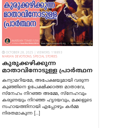
OCTOBER 28, 2025 | VIEWERS: 118893
MARIAN DEVOTIONS
,
SPECIAL STORIES
കുരുക്കഴിക്കുന്ന
മാതാവിനോടുള്ള പ്രാര്‍ത്ഥന
കന്യാമറിയമേ, അപേക്ഷയുമായി വരുന്ന
കുഞ്ഞിനെ ഉപേക്ഷിക്കാത്ത മാതാവേ,
സ്നേഹം നിറഞ്ഞ അമ്മേ, സ്നേഹവും
കരുണയും നിറഞ്ഞ ഹൃദയവും, മക്കളുടെ
സഹായത്തിനായി എപ്പോഴും കർമ്മ
നിരതമാകുന്ന […]