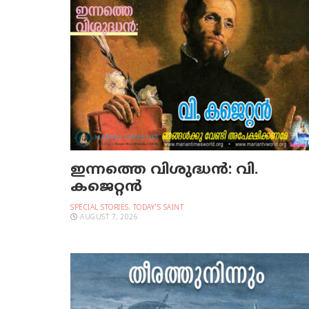
ഇന്നത്തെ വിശുദ്ധന്‍: വി.
കജെറ്റന്‍
SPECIAL STORIES
,
TODAY'S SAINT
AUGUST 7, 2026