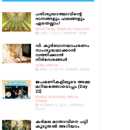
പരിശുദ്ധാത്മാവിന്റെ
ദാനങ്ങളും ഫലങ്ങളും
ഏതെല്ലാം?
REFLECTIONS
,
SPIRITUAL THOUGHTS
JUNE 7, 2019 | VIEWERS: 73888
വി. കുര്‍ബാനയാചരണം
സംശുദ്ധമാക്കാന്‍
വത്തിക്കാന്‍
നിര്‍ദേശങ്ങള്‍
NEWS
,
VATICAN
APRIL 27, 2019 | VIEWERS: 40489
ജപമണികളിലൂടെ അമ്മ
മറിയത്തോടൊപ്പം (Day
22)
MARIAN DEVOTIONS
,
SPECIAL
STORIES
OCTOBER 22, 2025 | VIEWERS:
35333
കര്‍മല മാതാവിനെ പറ്റി
കൂടുതല്‍ അറിയാം