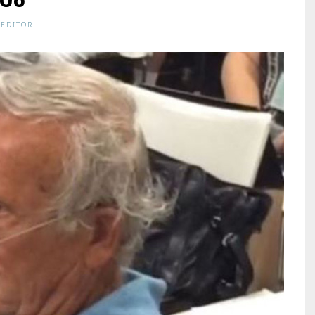
ള്‍
 EDITOR