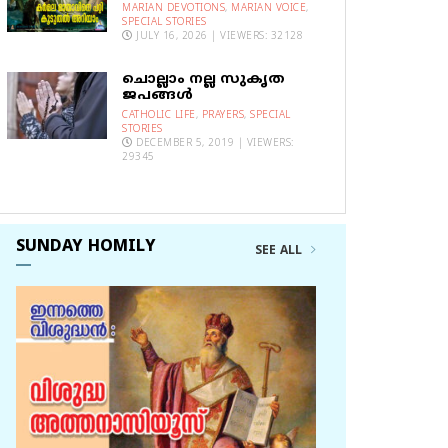
MARIAN DEVOTIONS
,
MARIAN VOICE
,
SPECIAL STORIES
JULY 16, 2026 | VIEWERS: 32128
ചൊല്ലാം നല്ല സുകൃത
ജപങ്ങൾ
CATHOLIC LIFE
,
PRAYERS
,
SPECIAL
STORIES
DECEMBER 5, 2019 | VIEWERS:
29345
SUNDAY HOMILY
SEE ALL