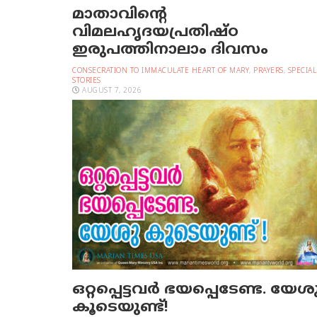
മാതാവിന്റെ
വിമലഹൃദയപ്രതിഷ്ഠ
ഇരുപത്തിനാലാം ദിവസം
CONSECRATION TO IMMACULATE HEART OF MARY
,
PRAYERS
,
SPECIAL
STORIES
AUGUST 7, 2026
ഒറ്റപ്പെട്ടവര്‍ ഭയപ്പെടേണ്ട. യേശ
കൂടെയുണ്ട്!