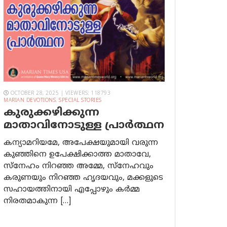
OCTOBER 28, 2025 | VIEWERS: 118793
MARIAN DEVOTIONS
,
SPECIAL STORIES
കുരുക്കഴിക്കുന്ന
മാതാവിനോടുള്ള പ്രാര്‍ത്ഥന
കന്യാമറിയമേ, അപേക്ഷയുമായി വരുന്ന
കുഞ്ഞിനെ ഉപേക്ഷിക്കാത്ത മാതാവേ,
സ്നേഹം നിറഞ്ഞ അമ്മേ, സ്നേഹവും
കരുണയും നിറഞ്ഞ ഹൃദയവും, മക്കളുടെ
സഹായത്തിനായി എപ്പോഴും കർമ്മ
നിരതമാകുന്ന […]