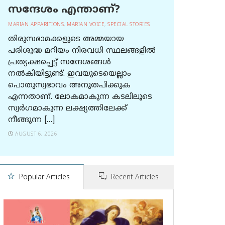
സന്ദേശം എന്താണ്?
MARIAN APPARITIONS
,
MARIAN VOICE
,
SPECIAL STORIES
തിരുസഭാമക്കളുടെ അമ്മയായ
പരിശുദ്ധ മറിയം നിരവധി സ്ഥലങ്ങളിൽ
പ്രത്യക്ഷപ്പെട്ട് സന്ദേശങ്ങൾ
നൽകിയിട്ടുണ്ട്. ഇവയുടെയെല്ലാം
പൊതുസ്വഭാവം അനുതപിക്കുക
എന്നതാണ്. ലോകമാകുന്ന കടലിലൂടെ
സ്വർഗമാകുന്ന ലക്ഷ്യത്തിലേക്ക്
നീങ്ങുന്ന […]
AUGUST 6, 2026
Popular Articles
Recent Articles