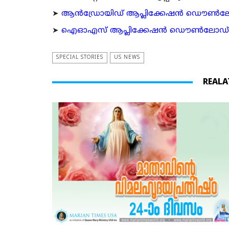
➤
ആന്‍ഡ്രോയിഡ് ആപ്ലിക്കേഷന്‍ ഡൌണ്‍ലോഡ്
➤
ഐഓഎസ് ആപ്ലിക്കേഷന്‍ ഡൌണ്‍ലോഡ് ചെയ്യ
SPECIAL STORIES
US NEWS
REALA