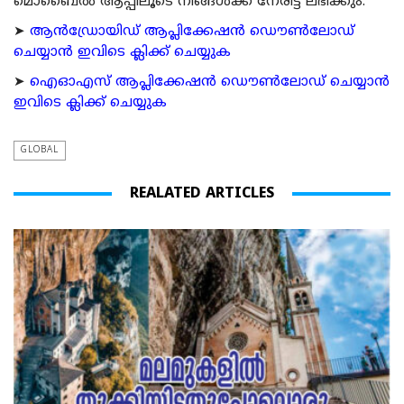
മൊബൈല്‍ ആപ്പിലൂടെ നിങ്ങള്‍ക്ക് നേരിട്ട് ലഭിക്കും.
➤
ആന്‍ഡ്രോയിഡ് ആപ്ലിക്കേഷന്‍ ഡൌണ്‍ലോഡ്
ചെയ്യാന്‍ ഇവിടെ ക്ലിക്ക് ചെയ്യുക
➤
ഐഓഎസ് ആപ്ലിക്കേഷന്‍ ഡൌണ്‍ലോഡ് ചെയ്യാന്‍
ഇവിടെ ക്ലിക്ക് ചെയ്യുക
GLOBAL
REALATED ARTICLES