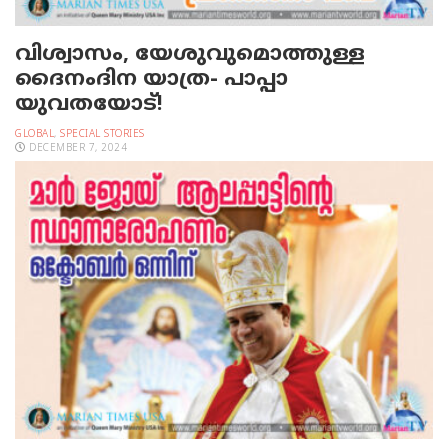
വിശ്വാസം, യേശുവുമൊത്തുള്ള
ദൈനംദിന യാത്ര- പാപ്പാ
യുവതയോട്!
GLOBAL
,
SPECIAL STORIES
DECEMBER 7, 2024