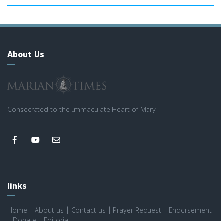
About Us
Consecrated to the Immaculate Heart of Mary
links
Home
|
About us
|
Contact us
|
Prayer Request
|
Endorsement
|
Donate
|
Editorial