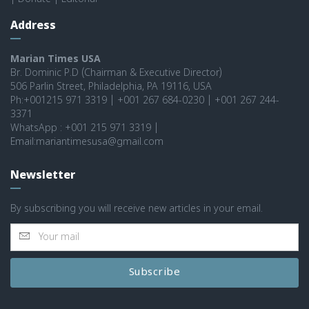
Address
Marian Times USA
Br. Dominic P.D (Chairman & Executive Director)
506 Parlin Street, Philadelphia, PA 19116, USA
Ph:+001215 971 3319 | +001 267 684-0230 | +001 267 244-
3371
WhatsApp : +001 215 971 3319 |
Email:mariantimesusa@gmail.com
Newsletter
By subscribing you will receive new articles in your email.
Subscribe