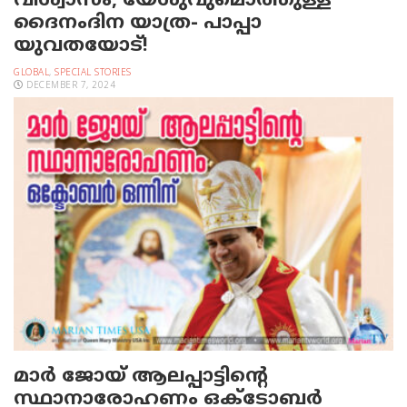
വിശ്വാസം, യേശുവുമൊത്തുള്ള
ദൈനംദിന യാത്ര- പാപ്പാ
യുവതയോട്!
GLOBAL
,
SPECIAL STORIES
DECEMBER 7, 2024
മാർ ജോയ് ആലപ്പാട്ടിന്റെ
സ്ഥാനാരോഹണം ഒക്ടോബർ