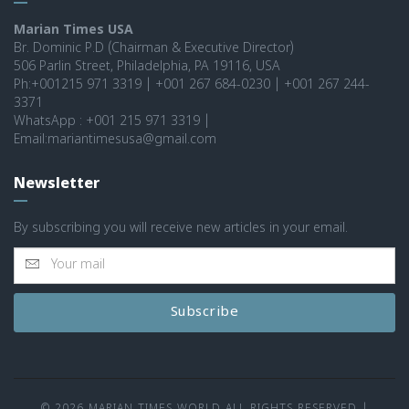
Marian Times USA
Br. Dominic P.D (Chairman & Executive Director)
506 Parlin Street, Philadelphia, PA 19116, USA
Ph:+001215 971 3319 | +001 267 684-0230 | +001 267 244-
3371
WhatsApp : +001 215 971 3319 |
Email:mariantimesusa@gmail.com
Newsletter
By subscribing you will receive new articles in your email.
Subscribe