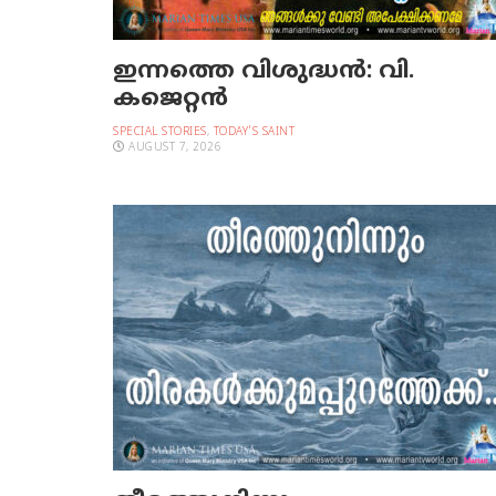
ഇന്നത്തെ വിശുദ്ധന്‍: വി.
കജെറ്റന്‍
SPECIAL STORIES
,
TODAY'S SAINT
AUGUST 7, 2026