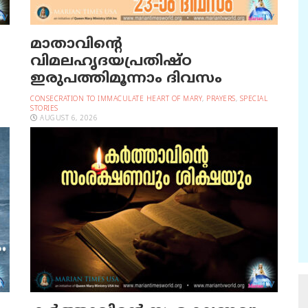
മാതാവിന്റെ
വിമലഹൃദയപ്രതിഷ്ഠ
ഇരുപത്തിമൂന്നാം ദിവസം
CONSECRATION TO IMMACULATE HEART OF MARY
,
PRAYERS
,
SPECIAL
STORIES
AUGUST 6, 2026