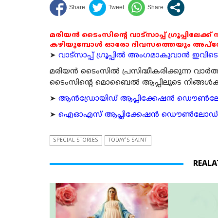
മരിയൻ ടൈംസിന്റെ വാട്സാപ്പ് ഗ്രൂപ്പിലേക്ക്
കഴിയുമ്പോൾ ഓരോ ദിവസത്തെയും അപ്ഡേറ്റ
➤
വാട്സാപ്പ് ഗ്രൂപ്പിൽ അംഗമാകുവാൻ ഇവിടെ ക
മരിയന്‍ ടൈംസില്‍ പ്രസിദ്ധീകരിക്കുന്ന വാ
ടൈംസിന്റെ മൊബൈല്‍ ആപ്പിലൂടെ നിങ്ങള്‍ക്ക് ന
➤
ആന്‍ഡ്രോയിഡ് ആപ്ലിക്കേഷന്‍ ഡൌണ്‍ലോഡ്
➤
ഐഓഎസ് ആപ്ലിക്കേഷന്‍ ഡൌണ്‍ലോഡ് ചെയ്യ
SPECIAL STORIES
TODAY'S SAINT
REALA