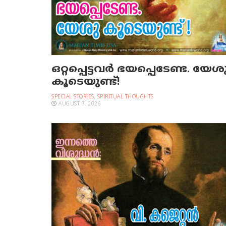
ഒറ്റപ്പെട്ടവര്‍ ഭയപ്പെടേണ്ട. യേശ
കൂടെയുണ്ട്!
SPECIAL STORIES
,
SPIRITUAL THOUGHTS
AUGUST 7, 2026