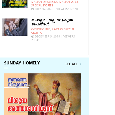
MARIAN DEVOTIONS
,
MARIAN VOICE
,
SPECIAL STORIES
JULY 16, 2026 | VIEWERS: 32128
ചൊല്ലാം നല്ല സുകൃത
ജപങ്ങൾ
CATHOLIC LIFE
,
PRAYERS
,
SPECIAL
STORIES
DECEMBER 5, 2019 | VIEWERS:
29345
SUNDAY HOMILY
SEE ALL