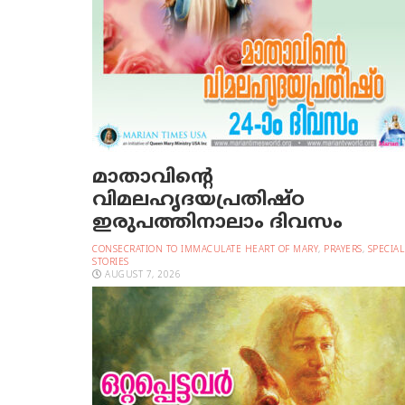
മാതാവിന്റെ
വിമലഹൃദയപ്രതിഷ്ഠ
ഇരുപത്തിനാലാം ദിവസം
CONSECRATION TO IMMACULATE HEART OF MARY
,
PRAYERS
,
SPECIAL
STORIES
AUGUST 7, 2026