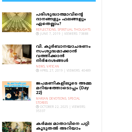
പരിശുദ്ധാത്മാവിന്റെ
ദാനങ്ങളും ഫലങ്ങളും
ഏതെല്ലാം?
REFLECTIONS
,
SPIRITUAL THOUGHTS
JUNE 7, 2019 | VIEWERS: 73888
വി. കുര്‍ബാനയാചരണം
സംശുദ്ധമാക്കാന്‍
വത്തിക്കാന്‍
നിര്‍ദേശങ്ങള്‍
NEWS
,
VATICAN
APRIL 27, 2019 | VIEWERS: 40489
ജപമണികളിലൂടെ അമ്മ
മറിയത്തോടൊപ്പം (Day
22)
MARIAN DEVOTIONS
,
SPECIAL
STORIES
OCTOBER 22, 2025 | VIEWERS:
35337
കര്‍മല മാതാവിനെ പറ്റി
കൂടുതല്‍ അറിയാം