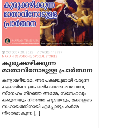
OCTOBER 28, 2025 | VIEWERS: 118797
MARIAN DEVOTIONS
,
SPECIAL STORIES
കുരുക്കഴിക്കുന്ന
മാതാവിനോടുള്ള പ്രാര്‍ത്ഥന
കന്യാമറിയമേ, അപേക്ഷയുമായി വരുന്ന
കുഞ്ഞിനെ ഉപേക്ഷിക്കാത്ത മാതാവേ,
സ്നേഹം നിറഞ്ഞ അമ്മേ, സ്നേഹവും
കരുണയും നിറഞ്ഞ ഹൃദയവും, മക്കളുടെ
സഹായത്തിനായി എപ്പോഴും കർമ്മ
നിരതമാകുന്ന […]