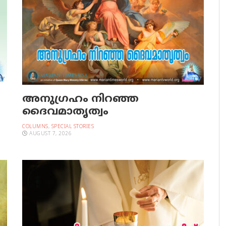
അനുഗ്രഹം നിറഞ്ഞ
ദൈവമാതൃത്വം
COLUMNS
,
SPECIAL STORIES
AUGUST 7, 2026