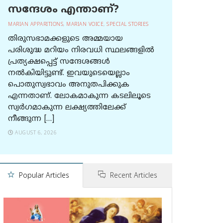
സന്ദേശം എന്താണ്?
MARIAN APPARITIONS
,
MARIAN VOICE
,
SPECIAL STORIES
തിരുസഭാമക്കളുടെ അമ്മയായ
പരിശുദ്ധ മറിയം നിരവധി സ്ഥലങ്ങളിൽ
പ്രത്യക്ഷപ്പെട്ട് സന്ദേശങ്ങൾ
നൽകിയിട്ടുണ്ട്. ഇവയുടെയെല്ലാം
പൊതുസ്വഭാവം അനുതപിക്കുക
എന്നതാണ്. ലോകമാകുന്ന കടലിലൂടെ
സ്വർഗമാകുന്ന ലക്ഷ്യത്തിലേക്ക്
നീങ്ങുന്ന […]
AUGUST 6, 2026
Popular Articles
Recent Articles