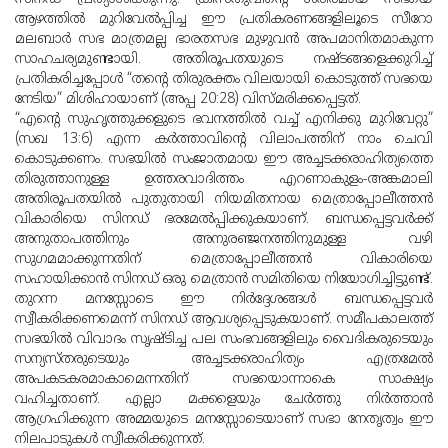
ആഴത്തില്‍ മുറിവേല്‍പ്പിച്ച ഈ പ്രതികരണങ്ങളിലൂടെ സീറോ
മലബാര്‍ സഭ മാത്രമല്ല ഭാരതസഭ മുഴുവന്‍ അപമാനിതമാകുന്ന
സാഹചര്യമുണ്ടായി. അതിരൂപതയുടെ നഷ്ടങ്ങളെക്കുറിച്ച്
പ്രതികരിച്ചപ്പോള്‍ “തന്റെ തിരുരക്തം വിലയായി കൊടുത്ത് സഭയെ
നേടിയ” മിശിഹായാണ് (അപ്പ 20:28) വിസ്മരിക്കപ്പെട്ടത്.
“എന്റെ സുഹൃത്തുക്കളുടെ ഭവനത്തില്‍ വച്ച് എനിക്കു മുറിവേറ്റു”
(സഖ 13:6) എന്ന കര്‍ത്താവിന്റെ വിലാപത്തിന് നാം ചെവി
കൊടുക്കണം. സഭയില്‍ സംജാതമായ ഈ അച്ചടക്കരാഹിത്യത്തെ
തിരുത്താനുള്ള ഉത്തരവാദിത്തം എറണാകുളം-അങ്കമാലി
അതിരൂപതയില്‍ പുതുതായി നിയമിതനായ മെത്രാപ്പോലീത്തന്‍
വികാരിയെ സിനഡ് ഭരമേല്‍പ്പിക്കുകയാണ്. ബന്ധപ്പെട്ടവര്‍ക്ക്
അനുതാപത്തിനും അനുരഞ്ജനത്തിനുമുള്ള വഴി
സുഗമമാക്കുന്നതിന് മെത്രാപ്പോലീത്തന്‍ വികാരിയെ
സഹായിക്കാന്‍ സിനഡ് ഒരു മെത്രാന്‍ സമിതിയെ നിയോഗിച്ചിട്ടുണ്ട്.
തുറന്ന മനസ്സോടെ ഈ നിര്‍ദ്ദേശങ്ങള്‍ ബന്ധപ്പെട്ടവര്‍
സ്വീകരിക്കണമെന്ന് സിനഡ് ആവശ്യപ്പെടുകയാണ്. സമീപകാലത്ത്
സഭയില്‍ വിവാദം സൃഷ്ടിച്ച പല സംഭവങ്ങളിലും വൈദികരുടെയും
സന്യസ്തരുടെയും അച്ചടക്കരാഹിത്യം എത്രമേല്‍
അപകടകരമാകാമെന്നതിന് സഭയൊന്നാകെ സാക്ഷ്യം
വഹിച്ചതാണ്. എല്ലാ മക്കളെയും ചേര്‍ത്തു നിര്‍ത്താന്‍
ആഗ്രഹിക്കുന്ന അമ്മയുടെ മനസ്സോടെയാണ് സഭാ നേതൃത്വം ഈ
നിലപാടുകള്‍ സ്വീകരിക്കുന്നത്.