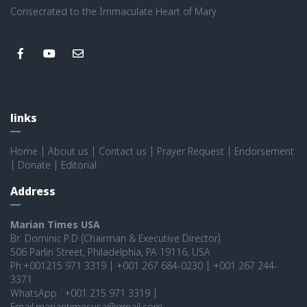
Consecrated to the Immaculate Heart of Mary
links
Home
|
About us
|
Contact us
|
Prayer Request
|
Endorsement
|
Donate
|
Editorial
Address
Marian Times USA
Br. Dominic P.D (Chairman & Executive Director)
506 Parlin Street, Philadelphia, PA 19116, USA
Ph:+001215 971 3319 | +001 267 684-0230 | +001 267 244-
3371
WhatsApp : +001 215 971 3319 |