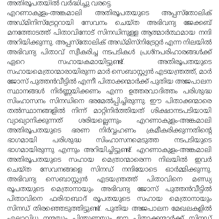
അതിരൂപതയില്‍ വര്‍ദ്ധിച്ചു വരട്ടെ.
എറണാകുളം-അങ്കമാലി അതിരൂപതയുടെ അപ്പസ്‌തോലിക്
അഡ്മിനിസ്‌ട്രേറ്ററായി സേവനം ചെയ്ത അഭിവന്ദ്യ ജേക്കബ്
മനത്തോടത്ത് പിതാവിനോട് സിനഡിനുള്ള ആത്മാര്‍ത്ഥമായ നന്ദി
അറിയിക്കുന്നു. അപ്പസ്‌തോലിക് അഡ്മിസ്‌നിട്രേറ്റര്‍ എന്ന നിലയില്‍
അഭിവന്ദ്യ പിതാവ് സ്വീകരിച്ച നടപടികള്‍ പ്രശ്‌നപരിഹാരങ്ങള്‍ക്ക്
ഏറെ സഹായകമായിട്ടുണ്ട്. അതിരൂപതയുടെ
സഹായമെത്രാന്മാരായിരുന്ന മാര്‍ സെബാസ്റ്റ്യന്‍ എടയന്ത്രത്ത്, മാര്‍
ജോസ് പുത്തന്‍വീട്ടില്‍ എന്നീ പിതാക്കന്മാര്‍ക്ക് പുതിയ അജപാലന
സ്ഥാനങ്ങള്‍ നിര്‍ണ്ണയിക്കണം എന്ന ഉത്തരവാദിത്തം പരിശുദ്ധ
സിംഹാസനം സിനഡിനെ ഭരമേല്‍പ്പിച്ചിരുന്നു. ഈ പിതാക്കന്മാരെ
തല്‍സ്ഥാനങ്ങളില്‍ നിന്ന് മാറ്റിനിര്‍ത്തിയത് ശിക്ഷാനടപടിയായി
വ്യാഖ്യാനിക്കുന്നത് ശരിയല്ലെന്നും എറണാകുളം-അങ്കമാലി
അതിരൂപതയുടെ ഭരണ നിര്‍വ്വഹണം ക്രമീകരിക്കുന്നതിന്റെ
ഭാഗമായി പരിശുദ്ധ സിംഹാസനമെടുത്ത നടപടിയുടെ
ഭാഗമായിരുന്നു എന്നും അറിയിച്ചിട്ടുണ്ട്. എറണാകുളം-അങ്കമാലി
അതിരൂപതയുടെ സഹായ മെത്രാന്മാരെന്ന നിലയില്‍ ഇവര്‍
ചെയ്ത സേവനങ്ങളെ സിനഡ് നന്ദിയോടെ ഓര്‍മ്മിക്കുന്നു.
അഭിവന്ദ്യ സെബാസ്റ്റ്യന്‍ എടയന്ത്രത്ത് പിതാവിനെ മണ്ഡ്യ
രൂപതയുടെ മെത്രാനായും അഭിവന്ദ്യ ജോസ് പുത്തന്‍വീട്ടില്‍
പിതാവിനെ ഫരിദാബാദ് രൂപതയുടെ സഹായ മെത്രാനായും
സിനഡ് തിരഞ്ഞെടുത്തിട്ടുണ്ട്. പുതിയ അജപാലന മേഖലകളില്‍
എല്ലാവിധ നന്മയും പിന്തുണയും ഈ പിതാക്കന്മാര്‍ക്ക് സിനഡ്