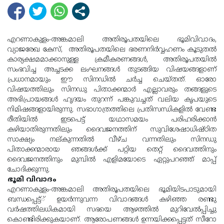
എറണാകുളം-അങ്കമാലി അതിരൂപതയിലെ ഭൂമിവിവാദം,
വ്യാജരേഖ കേസ്, അതിരൂപതയിലെ ഭരണനിര്‍വ്വഹണം കൂടുതല്‍
കാര്യക്ഷമമാക്കാനുള്ള ക്രമീകരണങ്ങള്‍, അതിരൂപതയില്‍
സംഭവിച്ച അച്ചടക്ക ലംഘനങ്ങള്‍ തുടങ്ങിയ വിഷയങ്ങളാണ്
പ്രധാനമായും ഈ സിനഡില്‍ ചര്‍ച്ച ചെയ്തത്. ഓരോ
വിഷയത്തിലും സിനഡു പിതാക്കന്മാര്‍ എല്ലാവരും തങ്ങളുടെ
അഭിപ്രായങ്ങള്‍ ഹൃദയം തുറന്ന് പങ്കുവച്ചത് വലിയ കൃപയുടെ
നിമിഷങ്ങളായിരുന്നു. സഭാഗാത്രത്തിലെ പ്രതിസന്ധികളില്‍ വേണ്ട
രീതിയില്‍ ഇടപെട്ട് യഥാസമയം പരിഹരിക്കാന്‍
കഴിയാതിരുന്നതിലും ദൈവജനത്തിന് സുവിശേഷാധിഷ്ഠിത
സാക്ഷ്യം നല്കുന്നതില്‍ വീഴ്ച വന്നതിലും സിനഡു
പിതാക്കന്മാരായ ഞങ്ങള്‍ക്ക് പറ്റിയ തെറ്റ് ദൈവത്തിനും
ദൈവജനത്തിനും മുമ്പില്‍ എളിമയോടെ ഏറ്റുപറഞ്ഞ് മാപ്പ്
ചോദിക്കുന്നു.
ഭൂമി വിവാദം
എറണാകുളം-അങ്കമാലി അതിരൂപതയിലെ ഭൂമിയിടപാടുമായി
ബന്ധപ്പെട്ട്് ഉയര്‍ന്നുവന്ന വിവാദങ്ങള്‍ കഴിഞ്ഞ രണ്ടു
വര്‍ഷത്തിലധികമായി സഭയെ ആഴത്തില്‍ മുറിവേല്‍പ്പിച്ചു
കൊണ്ടിരിക്കുകയാണ്. ആരോപണങ്ങള്‍ ഉന്നയിക്കപ്പെട്ടത് സീറോ