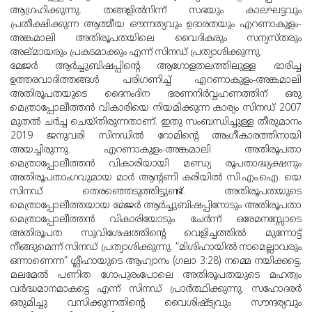
ആഗ്രഹിക്കുന്നു. തങ്ങളില്‍നിന്ന് സഭയും കാലഘട്ടവും
പ്രതീക്ഷിക്കുന്ന ആത്മീയ ഔന്നത്യവും ഉദാരതയും എറണാകുളം-
അങ്കമാലി അതിരൂപതയിലെ വൈദികരും സന്യസ്തരും
അല്മായരും പ്രകടമാക്കും എന്ന് സിനഡ് പ്രത്യാശിക്കുന്നു.
മേജര്‍ ആര്‍ച്ചുബിഷപ്പിന്റെ ആഗോളതലത്തിലുള്ള ഭാരിച്ച
ഉത്തരവാദിത്തങ്ങള്‍ പരിഗണിച്ച് എറണാകുളം-അങ്കമാലി
അതിരൂപതയുടെ ദൈനംദിന ഭരണനിര്‍വ്വഹണത്തിന് ഒരു
മെത്രാപ്പോലീത്തന്‍ വികാരിയെ നിയമിക്കുന്ന കാര്യം സിനഡ് 2007
മുതല്‍ ചര്‍ച്ച ചെയ്തിരുന്നതാണ്. ഇതു സംബന്ധിച്ചുള്ള തീരുമാനം
2019 ജനുവരി സിനഡില്‍ റോമിന്റെ അംഗീകാരത്തിനായി
അയച്ചിരുന്നു. എറണാകുളം-അങ്കമാലി അതിരൂപതാ
മെത്രാപ്പോലീത്തന്‍ വികാരിയായി മണ്ഡ്യ രൂപതാദ്ധ്യക്ഷനും
അതിരൂപതാംഗവുമായ മാര്‍ ആന്റണി കരിയില്‍ സി.എം.ഐ. യെ
സിനഡ് തെരഞ്ഞെടുത്തിട്ടുണ്ട്. അതിരൂപതയുടെ
മെത്രാപ്പോലീത്തയായ മേജര്‍ ആര്‍ച്ചുബിഷപ്പിനോടും അതിരൂപതാ
മെത്രാപ്പോലീത്തന്‍ വികാരിയോടും ചേര്‍ന്ന് ഒരേമനസ്സോടെ
അതിരൂപത സുവിശേഷത്തിന്റെ വെളിച്ചത്തില്‍ മുന്നോട്ട്
നീങ്ങുമെന്ന് സിനഡ് പ്രത്യാശിക്കുന്നു. “മിശിഹായില്‍ നാമെല്ലാവരും
ഒന്നാണെന്ന” ശ്ലീഹായുടെ ആഹ്വാനം (ഗലാ 3:28) നമ്മെ നയിക്കട്ടെ.
മലമേല്‍ പണിത ഗോപുരംപോലെ അതിരൂപതയുടെ മഹത്വം
വര്‍ദ്ധമാനമാകട്ടെ എന്ന് സിനഡ് പ്രാര്‍ത്ഥിക്കുന്നു. സഹോദരര്‍
ഒരുമിച്ചു വസിക്കുന്നതിന്റെ വൈശിഷ്ട്യവും സൗന്ദര്യവും