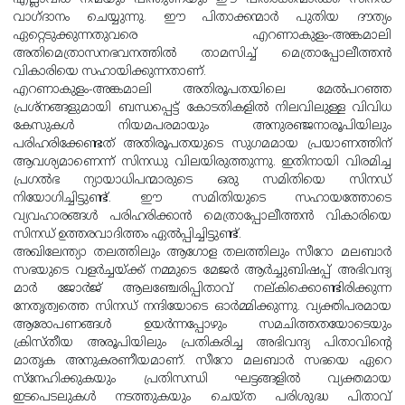
വാഗ്ദാനം ചെയ്യുന്നു. ഈ പിതാക്കന്മാര്‍ പുതിയ ദൗത്യം
ഏറ്റെടുക്കുന്നതുവരെ എറണാകുളം-അങ്കമാലി
അതിമെത്രാസനഭവനത്തില്‍ താമസിച്ച് മെത്രാപ്പോലീത്തന്‍
വികാരിയെ സഹായിക്കുന്നതാണ്.
എറണാകുളം-അങ്കമാലി അതിരൂപതയിലെ മേല്‍പറഞ്ഞ
പ്രശ്‌നങ്ങളുമായി ബന്ധപ്പെട്ട് കോടതികളില്‍ നിലവിലുള്ള വിവിധ
കേസുകള്‍ നിയമപരമായും അനുരഞ്ജനാരൂപിയിലും
പരിഹരിക്കേണ്ടത് അതിരൂപതയുടെ സുഗമമായ പ്രയാണത്തിന്
ആവശ്യമാണെന്ന് സിനഡു വിലയിരുത്തുന്നു. ഇതിനായി വിരമിച്ച
പ്രഗല്‍ഭ ന്യായാധിപന്മാരുടെ ഒരു സമിതിയെ സിനഡ്
നിയോഗിച്ചിട്ടുണ്ട്. ഈ സമിതിയുടെ സഹായത്തോടെ
വ്യവഹാരങ്ങള്‍ പരിഹരിക്കാന്‍ മെത്രാപ്പോലീത്തന്‍ വികാരിയെ
സിനഡ് ഉത്തരവാദിത്തം ഏല്‍പ്പിച്ചിട്ടുണ്ട്.
അഖിലേന്ത്യാ തലത്തിലും ആഗോള തലത്തിലും സീറോ മലബാര്‍
സഭയുടെ വളര്‍ച്ചയ്ക്ക് നമ്മുടെ മേജര്‍ ആര്‍ച്ചുബിഷപ്പ് അഭിവന്ദ്യ
മാര്‍ ജോര്‍ജ് ആലഞ്ചേരിപ്പിതാവ് നല്കിക്കൊണ്ടിരിക്കുന്ന
നേതൃത്വത്തെ സിനഡ് നന്ദിയോടെ ഓര്‍മ്മിക്കുന്നു. വ്യക്തിപരമായ
ആരോപണങ്ങള്‍ ഉയര്‍ന്നപ്പോഴും സമചിത്തതയോടെയും
ക്രിസ്തീയ അരൂപിയിലും പ്രതികരിച്ച അഭിവന്ദ്യ പിതാവിന്റെ
മാതൃക അനുകരണീയമാണ്. സീറോ മലബാര്‍ സഭയെ ഏറെ
സ്‌നേഹിക്കുകയും പ്രതിസന്ധി ഘട്ടങ്ങളില്‍ വ്യക്തമായ
ഇടപെടലുകള്‍ നടത്തുകയും ചെയ്ത പരിശുദ്ധ പിതാവ്