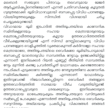
മലബാര്‍ സഭയുടെ പിതാവും തലവനുമായ മേജര്‍
ആര്‍ച്ചുബിഷപ്പിനെതിരേയാണ് എന്നത് പ്രതിസന്ധികളെ കൂടുതല്‍
ഗുരുതരമാക്കി. ഭൂമിവിവാദവുമായി ബന്ധപ്പെട്ട വിവിധ പഠനങ്ങളും
വിലയിരുത്തലുകളും സിനഡില്‍ വിശദമായി ചര്‍ച്ച
ചെയ്യുകയുണ്ടായി.
വിവാദമായ ഭൂമി ഇടപാടില്‍ അതിരൂപതയിലെ കാനോനിക
സമിതികളുടെയും സഹായ മെത്രാന്മാരുടെയും
മെത്രാപ്പോലീത്തയുടെയും കൂട്ടായ ഉത്തരവാദിത്തത്തില്‍
വീഴ്ചകളുണ്ടായിട്ടുണ്ട് എന്ന് സിനഡ് മനസ്സിലാക്കുന്നു. വിവിധ
പഠനങ്ങളുടെ വെളിച്ചത്തില്‍ വ്യക്തമാകുന്നത് കര്‍ദിനാളോ സഹായ
മെത്രാന്മാരോ, അതിരൂപതയിലെ വൈദികരോ ഭൂമിയിടപാടുമായി
ബന്ധപ്പെട്ട് യാതൊരുവിധ സാമ്പത്തിക നേട്ടവും ഉണ്ടാക്കിയിട്ടില്ല
എന്നാണ്. ഇടനിലക്കാര്‍ റിയല്‍ എസ്റ്റേറ്റ് രീതിയില്‍ സാമ്പത്തിക
നേട്ടം മുന്നില്‍ കണ്ടു പ്രവര്‍ത്തിച്ചത് യഥാസമയം കണ്ടെത്താനോ
നടപടികള്‍ എടുക്കാനോ അതിരൂപതാ നേതൃത്വത്തിനോ കാനോനിക
സമിതികള്‍ക്കോ കഴിഞ്ഞില്ല എന്നതാണ് യാഥാര്‍ത്ഥ്യം.
ഇതിനുവേണ്ടി നിയോഗിക്കപ്പെട്ടിരുന്ന വൈദികര്‍ തങ്ങളുടെ
ഉത്തരവാദിത്വത്തില്‍ സാരമായ വീഴ്ച വരുത്തിയിട്ടുണ്ട്.
ഉത്തരവാദപ്പെട്ടവരുടെ ശ്രദ്ധക്കുറവും ഇടനിലക്കാരുടെ
അന്യായമായ ലാഭേഛയുംമൂലം അതിരൂപതയുടെ വസ്തുക്കള്‍
നഷ്ടപ്പെട്ട് പോകുമോ എന്നോര്‍ത്ത് അതിരൂപതയിലെ വൈദികരും
സന്യസ്തരും അല്മായരും പ്രകടിപ്പിച്ച വികാരങ്ങള്‍ ഞങ്ങള്‍