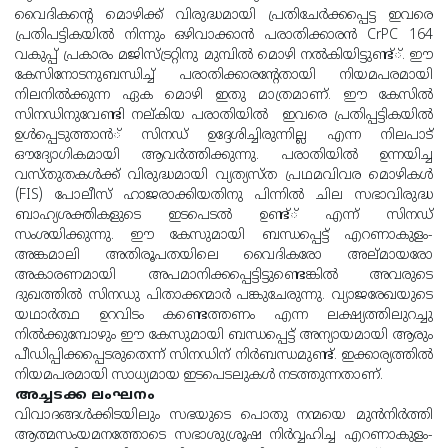
വൈദികന്റെ മൊഴിക്ക് വിരുദ്ധമായി പ്രതിചേര്‍ക്കപ്പെട്ട ഇവരെ
പ്രതിപട്ടികയില്‍ നിന്നും ഒഴിവാക്കാന്‍ പരാതിക്കാരന്‍ CrPC 164
വകുപ്പ് പ്രകാരം മജിസ്ട്രറ്റിനു മുമ്പില്‍ മൊഴി നല്‍കിയിട്ടുണ്ട്്. ഈ
കേസിനോടനുബന്ധിച്ച് പരാതിക്കാരന്റേതായി നിയമപരമായി
നിലനില്‍ക്കുന്ന ഏക മൊഴി ഇതു മാത്രമാണ്. ഈ കേസില്‍
സിനഡിനുവേണ്ടി നല്കിയ പരാതിയില്‍ ഇവരെ പ്രതിപ്പട്ടികയില്‍
ഉള്‍പ്പെടുത്താന്‍് സിനഡ് ഉദ്ദേശിച്ചിരുന്നില്ല എന്ന നിലപാട്
ഔദ്യോഗികമായി ആവര്‍ത്തിക്കുന്നു. പരാതിയില്‍ ഉന്നയിച്ച
വസ്തുതകള്‍ക്ക് വിരുദ്ധമായി വ്യത്യസ്ത പ്രഥമവിവര മൊഴികള്‍
(FIS) പോലീസ് ഹാജരാക്കിയതിനു പിന്നില്‍ ചില സഭാവിരുദ്ധ
ബാഹ്യശക്തികളുടെ ഇടപെടല്‍ ഉണ്ട്് എന്ന് സിനഡ്
സംശയിക്കുന്നു. ഈ കേസുമായി ബന്ധപ്പെട്ട് എറണാകുളം-
അങ്കമാലി അതിരൂപതയിലെ വൈദികരോ അല്മായരോ
അകാരണമായി അപമാനിക്കപ്പെട്ടിട്ടുണ്ടെങ്കില്‍ അവരുടെ
ദുഖത്തില്‍ സിനഡു പിതാക്കന്മാര്‍ പങ്കുചേരുന്നു. വ്യാജരേഖയുടെ
യഥാര്‍ത്ഥ ഉറവിടം കണ്ടെത്തണം എന്ന ലക്ഷ്യത്തിലുറച്ചു
നില്‍ക്കുമ്പോഴും ഈ കേസുമായി ബന്ധപ്പെട്ട് അന്യായമായി ആരും
പീഡിപ്പിക്കപ്പെടരുതെന്ന് സിനഡിന് നിര്‍ബന്ധമുണ്ട്. ഇക്കാര്യത്തില്‍
നിയമപരമായി സാധ്യമായ ഇടപെടലുകള്‍ നടത്തുന്നതാണ്.
അച്ചടക്ക ലംഘനം
വിവാദങ്ങള്‍ക്കിടയിലും സഭയുടെ പൊതു നന്മയെ മുന്‍നിര്‍ത്തി
ആത്മസംയമനത്തോടെ സഭാശുശ്രൂഷ നിര്‍വ്വഹിച്ച എറണാകുളം-