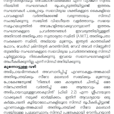
സന്യസ്തരുടെയും അവകാശസംരക്ഷകര്‍ എന്ന വ്യാജേന സ്വന്തം
നിലയില്‍ സംഘടനകള്‍ രൂപപ്പെടുത്തിയിട്ടുണ്ട്. ഇത്തരം
സംഘടനകള്‍ പലപ്പോഴും സഭാവിരുദ്ധ ശക്തികളുടെ കൈകളിലെ
പാവകളായി വര്‍ത്തിക്കേണ്ടി വരുന്നതായും സിനഡ്
സംശയിക്കുന്നു. സഭയില്‍ വിഭാഗീയത വളര്‍ത്താനും സഭയെ
സമൂഹമധ്യത്തില്‍ അവഹേളിതയാക്കുവാനുമാണ് ഇത്തരം
സംഘടനകളുടെ പ്രവര്‍ത്തനങ്ങള്‍ ഇടവരുത്തിയിട്ടുള്ളത്.
അതിനാല്‍ അതിരൂപതാ സുതാര്യതാ സമിതി (A.M.T.), അതിരൂപതാ
സംരക്ഷണ സമിതി, അല്മായ മുന്നേറ്റം, ഇന്ത്യന്‍ കാത്തലിക്ക്
ഫോറം, വേള്‍ഡ് ക്രിസ്ത്യന്‍ കൗണ്‍സില്‍, സേവ് അവര്‍ സിസ്റ്റേഴ്‌സ്
തുടങ്ങിയ സംഘടനകളുടെ സഭാവിരുദ്ധ പ്രവര്‍ത്തനങ്ങളെ സിനഡ്
പൂര്‍ണ്ണമായും നിരാകരിക്കുന്നു. ഇവയെ സഭാസംഘടനകളായി
അംഗീകരിക്കുന്നില്ല എന്ന് സിനഡ് അറിയിക്കുന്നു.
മുന്നോട്ടുള്ള വഴി
അഭിപ്രായഭിന്നതകള്‍ അവസാനിപ്പിച്ച് എറണാകുളം-അങ്കമാലി
അതിരൂപതയ്ക്കും സീറോ മലബാര്‍ സഭയ്ക്കും മുന്നോട്ടു
പോകേണ്ടതുണ്ട്. “നിങ്ങള്‍ ഒരേ കാര്യങ്ങള്‍ ചിന്തിച്ച്, ഒരേ
സ്‌നേഹത്തില്‍ വര്‍ത്തിച്ച് ഒരേ ആത്മാവും ഒരേ
അഭിപ്രായവുമുള്ളവരാകുവിന്‍” (ഫിലി 2:2) എന്ന ശ്ലീഹായുടെ
വാക്കുകള്‍ നമുക്ക് ഓര്‍മ്മിക്കാം. ഇതിന് ആവശ്യമായ ഒരു
കര്‍മ്മപദ്ധതി കൂടിയാലോചനകളിലൂടെ സിനഡ് രൂപീകരിച്ചിട്ടുണ്ട്.
എറണാകുളം-അങ്കമാലി അതിരൂപതയ്ക്ക് സീറോ മലബാര്‍
സഭയിലുള്ള പ്രമുഖസ്ഥാനം സിനഡ് പ്രത്യേകമായി ഊന്നിപ്പറയാന്‍