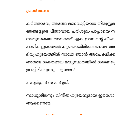
പ്രാര്‍ത്ഥന
കര്‍ത്താവേ, അങ്ങേ മണവാട്ടിയായ തിരുസ്സഭയ്
ഞങ്ങളുടെ പിതാവായ പരിശുദ്ധ പാപ്പായെ 
സത്യസഭയെ അറിഞ്ഞ് ഏക ഇടയന്‍റെ കീഴാകുന
പാപികളുടെമേല്‍ കൃപയായിരിക്കേണമേ. അന
ദിവ്യഹൃദയത്തിന്‍ നാഥേ! ഞാന്‍ അപേക്ഷിക
അങ്ങേ ശക്തമായ മദ്ധ്യസ്ഥതയില്‍ ശരണപ്പെട്ട
ഉറച്ചിരിക്കുന്നു. ആമ്മേന്‍.
3 സ്വര്‍ഗ്ഗ. 3 നന്മ. 3 ത്രി.
സാധുശീലനും വിനീതഹൃദയനുമായ ഈശോയ
ആക്കണമേ.