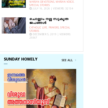
MARIAN DEVOTIONS
,
MARIAN VOICE
,
SPECIAL STORIES
JULY 16, 2026 | VIEWERS: 32134
ചൊല്ലാം നല്ല സുകൃത
ജപങ്ങൾ
CATHOLIC LIFE
,
PRAYERS
,
SPECIAL
STORIES
DECEMBER 5, 2019 | VIEWERS:
29367
SUNDAY HOMILY
SEE ALL