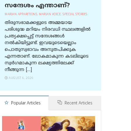
സന്ദേശം എന്താണ്?
MARIAN APPARITIONS
,
MARIAN VOICE
,
SPECIAL STORIES
തിരുസഭാമക്കളുടെ അമ്മയായ
പരിശുദ്ധ മറിയം നിരവധി സ്ഥലങ്ങളിൽ
പ്രത്യക്ഷപ്പെട്ട് സന്ദേശങ്ങൾ
നൽകിയിട്ടുണ്ട്. ഇവയുടെയെല്ലാം
പൊതുസ്വഭാവം അനുതപിക്കുക
എന്നതാണ്. ലോകമാകുന്ന കടലിലൂടെ
സ്വർഗമാകുന്ന ലക്ഷ്യത്തിലേക്ക്
നീങ്ങുന്ന […]
AUGUST 6, 2026
Popular Articles
Recent Articles