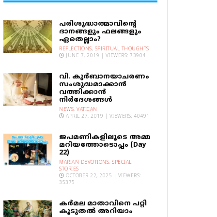
പരിശുദ്ധാത്മാവിന്റെ
ദാനങ്ങളും ഫലങ്ങളും
ഏതെല്ലാം?
REFLECTIONS
,
SPIRITUAL THOUGHTS
JUNE 7, 2019 | VIEWERS: 73904
വി. കുര്‍ബാനയാചരണം
സംശുദ്ധമാക്കാന്‍
വത്തിക്കാന്‍
നിര്‍ദേശങ്ങള്‍
NEWS
,
VATICAN
APRIL 27, 2019 | VIEWERS: 40491
ജപമണികളിലൂടെ അമ്മ
മറിയത്തോടൊപ്പം (Day
22)
MARIAN DEVOTIONS
,
SPECIAL
STORIES
OCTOBER 22, 2025 | VIEWERS:
35375
കര്‍മല മാതാവിനെ പറ്റി
കൂടുതല്‍ അറിയാം