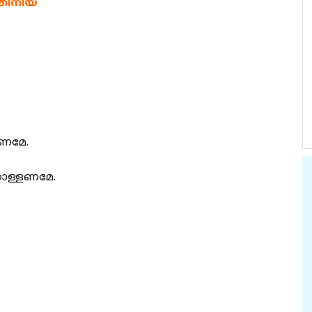
തിനിയ
കണമേ.
കൊള്ളണമേ.