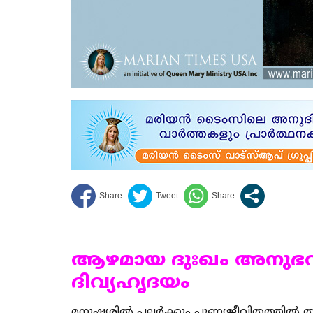
ആഴമായ ദുഃഖം അനുഭവ
ദിവ്യഹൃദയം
മനുഷ്യരില്‍ പലര്‍ക്കും പുണ്യജീവിതത്തില്