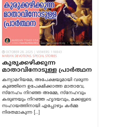
OCTOBER 28, 2025 | VIEWERS: 118843
MARIAN DEVOTIONS
,
SPECIAL STORIES
കുരുക്കഴിക്കുന്ന
മാതാവിനോടുള്ള പ്രാര്‍ത്ഥന
കന്യാമറിയമേ, അപേക്ഷയുമായി വരുന്ന
കുഞ്ഞിനെ ഉപേക്ഷിക്കാത്ത മാതാവേ,
സ്നേഹം നിറഞ്ഞ അമ്മേ, സ്നേഹവും
കരുണയും നിറഞ്ഞ ഹൃദയവും, മക്കളുടെ
സഹായത്തിനായി എപ്പോഴും കർമ്മ
നിരതമാകുന്ന […]