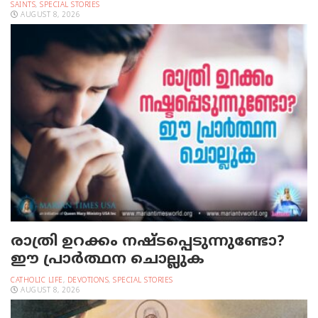
SAINTS
,
SPECIAL STORIES
AUGUST 8, 2026
രാത്രി ഉറക്കം നഷ്ടപ്പെടുന്നുണ്ടോ?
ഈ പ്രാര്‍ത്ഥന ചൊല്ലുക
CATHOLIC LIFE
,
DEVOTIONS
,
SPECIAL STORIES
AUGUST 8, 2026