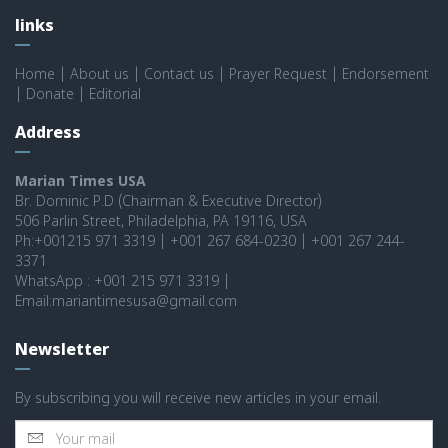
links
Home
|
About us
|
Contact us
|
Prayer Request
|
Endorsement
|
Donate
|
Editorial
Address
Marian Times USA
Br. Dominic P.D (Chairman & Executive Director)
506 Parlin Street, Philadelphia, PA 19116, USA
Ph:+001215 971 3319 | +001 267 684-0230 | +001 267 244-
3371
WhatsApp : +001 215 971 3319 |
Email:mariantimesusa@gmail.com
Newsletter
By subscribing you will receive new articles in your email.