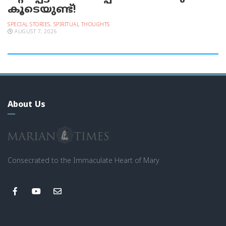
കൂടെയുണ്ട്!
SPECIAL STORIES
,
SPIRITUAL THOUGHTS
AUGUST 7, 2026
About Us
Consecrated to the Immaculate Heart of Mary