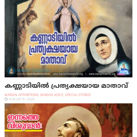
കണ്ണാടിയില്‍ പ്രത്യക്ഷയായ മാതാവ്
MARIAN APPARITIONS
,
MARIAN VOICE
,
SPECIAL STORIES
AUGUST 8, 2026