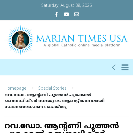
Saturday, August 08, 2026
>
>
Homepage
Special Stories
റ​വ.​ഡോ. ആ​ന്‍റ​ണി പു​ത്ത​ൻ​പു​ര​ക്ക​ല്‍
ബെനഡിക്ടര്‍ സഭയുടെ ആബട്ട് ജനറലായി
സ്ഥാനാരോഹണം ചെയ്തു
റ​വ.​ഡോ. ആ​ന്‍റ​ണി പു​ത്ത​ൻ​