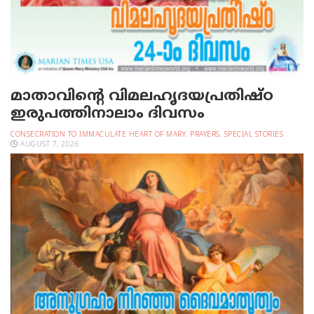
മാതാവിന്റെ വിമലഹൃദയപ്രതിഷ്ഠ
ഇരുപത്തിനാലാം ദിവസം
CONSECRATION TO IMMACULATE HEART OF MARY
,
PRAYERS
,
SPECIAL STORIES
AUGUST 7, 2026