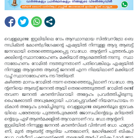
വെ​​​ള്ള​​​മു​​​ണ്ട: ഇ​​​റ്റ​​​ലി​​​യി​​​ലെ റോം ​​​ആ​​​സ്ഥാ​​​ന​​​മാ​​​യ സി​​​ൽ​​​വ​​​സ്ട്രോ ബെ​​​
ന​​​ഡി​​​ക്ട​​​ൻ കോ​​​ണ്‍​ഗ്രി​​​ഗേ​​​ഷ​​​ന്‍റെ ഏ​​​ഷ്യ​​​യി​​​ൽ നി​​​ന്നു​​​ള്ള ആ​​​ദ്യ ആ​​​ബ​​​ട്ട്
ജ​​​ന​​​റ​​​ലാ​​​യി തെ​​​ര​​​ഞ്ഞെ​​​ടു​​​ക്ക​​​പ്പെ​​​ട്ട റ​​​വ.​​​ഡോ.​ ആ​​​ന്‍റ​​​ണി പു​​​ത്ത​​​ൻ​​​പു​​​ര​​​
ക്ക​​​ലി​​​ന്‍റെ സ്ഥാ​​​നാ​​​രോ​​​ഹ​​​ണം മ​​​ക്കി​​​യാ​​​ട് ആ​​​ശ്ര​​​മ​​​ത്തി​​​ൽ നടന്നു. സ്ഥാ​​​
നാ​​​രോ​​​ഹ​​​ണം റോ​​​മി​​​ൽ ന​​​ട​​​ത്തു​​​ന്ന​​​താ​​​ണ് പ​​​തി​​​വെ​​​ങ്കി​​​ലും ഏ​​​ഷ്യ​​​യി​​​ൽ
നി​​​ന്നു​​​ള്ള ആ​​​ദ്യ​​​ത്തെ ആ​​​ബ​​​ട്ട് ജ​​​ന​​​റ​​​ൽ എ​​​ന്ന നി​​​ല​​​യി​​​ലാ​​​ണ് മ​​​ക്കി​​​യാ​​​ട്
വ​​​ച്ച് സ്ഥാ​​​നാ​​​രോ​​​ഹ​​​ണം ന​​​ട​​​്ത്തിയത്‌.
ക​​​ഴി​​​ഞ്ഞ മാ​​​സം റോ​​​മി​​​ൽ ന​​​ട​​​ന്ന തെ​​​ര​​​ഞ്ഞെ​​​ടു​​​പ്പി​​​ലാ​​​ണ് റ​​വ.​​ഡോ. ആ​​​
ന്‍റ​​​ണി​​​യെ ആ​​​ബ​​​ട്ട് ജ​​​ന​​​റ​​​ൽ ആ​​​യി തെ​​​ര​​​ഞ്ഞെ​​​ടു​​​ത്ത​​​ത്. റോ​​​മി​​​ൽ ര​​​ണ്ട്
ത​​​വ​​​ണ ജ​​​ന​​​റ​​​ൽ കൗ​​​ണ്‍​സി​​​ല​​​റാ​​​യി അ​​ദ്ദേ​​ഹം പ്ര​​​വ​​​ർ​​​ത്തി​​​ച്ചി​​​രു​​​ന്നു.
ഹൈ​​​ക്കോ​​​ട​​​തി അ​​​ഡ്വ​​​ക്കേ​​​റ്റാ​​​യി പാ​​​വ​​​പ്പെ​​​ട്ട​​​വ​​​ർ​​​ക്ക് നി​​​യ​​​മ​​​സ​​​ഹാ​​​യം ന​​​
ല്‌​​​കാ​​​ൻ അ​​​ദ്ദേ​​​ഹം ശ്ര​​​ദ്ധി​​​ച്ചി​​​രു​​​ന്നു. വെ​​​ള്ള​​​മു​​​ണ്ട ഒ​​​ഴു​​​ക്ക​​​ൻ​​​മൂ​​​ല ഇ​​​ട​​​വ​​​ക​​​
യി​​​ലെ പ​​​രേ​​​ത​​​രാ​​​യ പു​​​ത്ത​​​ൻ​​​പു​​​ര​​​ക്ക​​​ൽ ജോ​​​സ​​​ഫി​​​ന്‍റെ​​​യും മ​​​റി​​​യ​​​ത്തി​​​
ന്‍റെ​​​യും ഏ​​​ഴ് ആ​​​ണ്‍​മ​​​ക്ക​​​ളി​​​ൽ ആ​​​റാ​​​മ​​​നാ​​​ണ് റ​​വ. ഡോ.​​​ആ​​​ന്‍റ​​​ണി.
ഇ​​​റ്റ​​​ലി​​​യി​​​ൽ നി​​​ന്നു​​​ള്ള ജ​​​ന​​​റ​​​ൽ കൗ​​​ണ്‍​സി​​​ല​​​ർ വി​​​ൻ​​​സ​​​ൻ ഡോ.​ ​​ഫ​​​റ്റോ​​​ർ​​​
ണി, മു​​​ൻ ആ​​​ബ​​​ർ​​​ട്ട് ആ​​​ന്ദ്രി​​​യ പ​​​ന്ത​​​ലോ​​​ണി, കോ​​​ഴി​​​ക്കോ​​​ട് ബി​​​ഷ​​​പ്
ഡോ. ​​വ​​​ർ​​​ഗീ​​​സ് ച​​​ക്കാ​​​ല​​​യ്ക്ക​​​ൽ, ത​​​ല​​​ശേ​​​രി ആ​​​ർ​​​ച്ച് ബി​​​ഷ​​​പ് മാ​​​ർ ജോ​​​