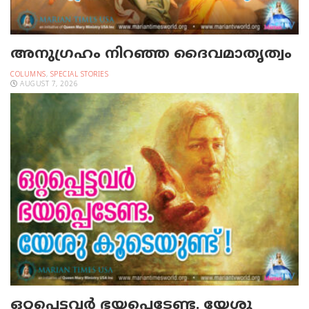
അനുഗ്രഹം നിറഞ്ഞ ദൈവമാതൃത്വം
COLUMNS
,
SPECIAL STORIES
AUGUST 7, 2026
ഒറ്റപ്പെട്ടവര്‍ ഭയപ്പെടേണ്ട. യേശു