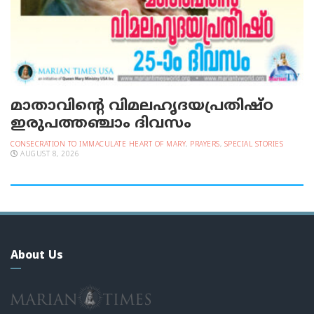
മാതാവിന്റെ വിമലഹൃദയപ്രതിഷ്ഠ
ഇരുപത്തഞ്ചാം ദിവസം
CONSECRATION TO IMMACULATE HEART OF MARY
,
PRAYERS
,
SPECIAL STORIES
AUGUST 8, 2026
About Us