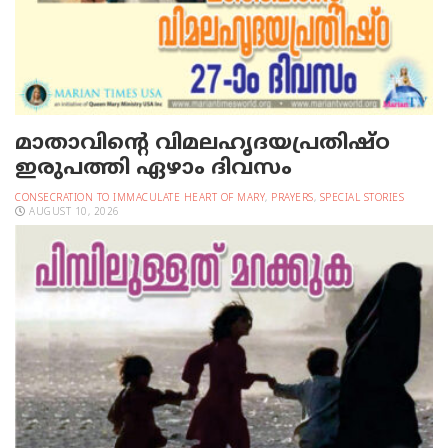
മാതാവിന്റെ വിമലഹൃദയപ്രതിഷ്ഠ
ഇരുപത്തി ഏഴാം ദിവസം
CONSECRATION TO IMMACULATE HEART OF MARY
,
PRAYERS
,
SPECIAL STORIES
AUGUST 10, 2026