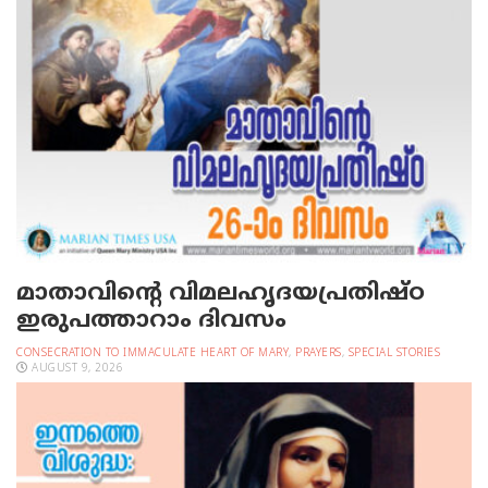
മാതാവിന്റെ വിമലഹൃദയപ്രതിഷ്ഠ
ഇരുപത്താറാം ദിവസം
CONSECRATION TO IMMACULATE HEART OF MARY
,
PRAYERS
,
SPECIAL STORIES
AUGUST 9, 2026