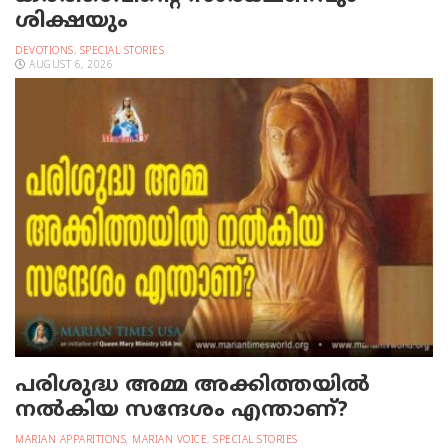
ശിക്ഷയും
DEVOTIONS
,
SPECIAL STORIES
AUGUST 6, 2026
പരിശുദ്ധ അമ്മ അക്കിത്തയില്‍
നല്‍കിയ സന്ദേശം എന്താണ്?
MARIAN APPARITIONS
,
MARIAN VOICE
,
SPECIAL STORIES