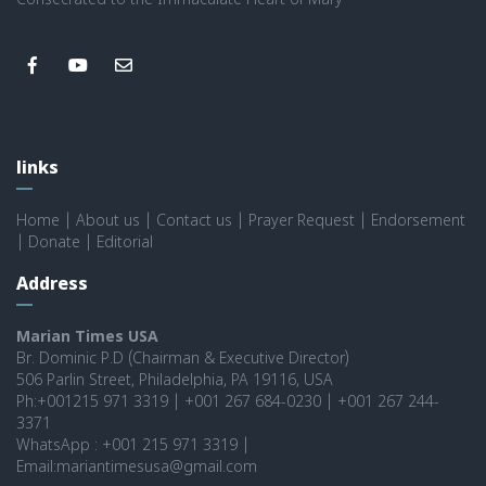
Consecrated to the Immaculate Heart of Mary
links
Home
|
About us
|
Contact us
|
Prayer Request
|
Endorsement
|
Donate
|
Editorial
Address
Marian Times USA
Br. Dominic P.D (Chairman & Executive Director)
506 Parlin Street, Philadelphia, PA 19116, USA
Ph:+001215 971 3319 | +001 267 684-0230 | +001 267 244-
3371
WhatsApp : +001 215 971 3319 |
Email:mariantimesusa@gmail.com