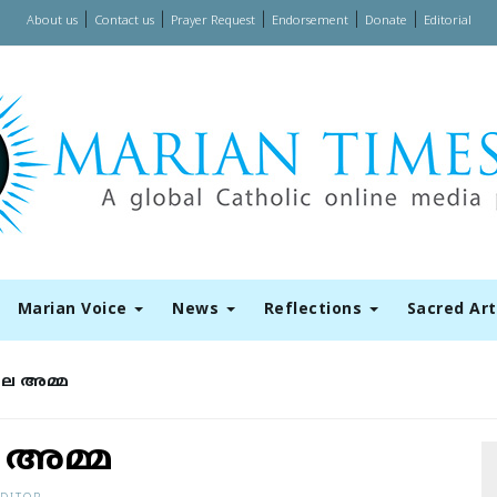
|
|
|
|
|
About us
Contact us
Prayer Request
Endorsement
Donate
Editorial
Marian Voice
News
Reflections
Sacred Ar
ിലെ അമ്മ
െ അമ്മ