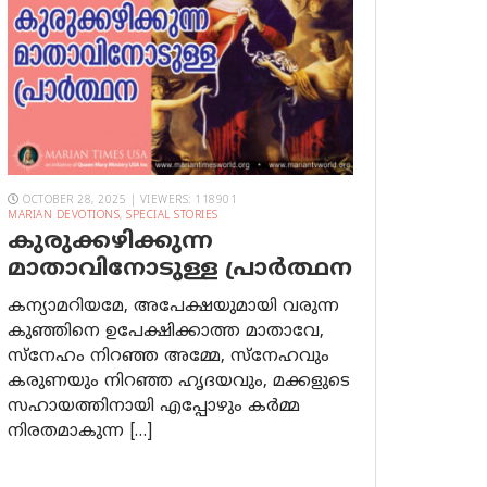
OCTOBER 28, 2025 | VIEWERS: 118901
MARIAN DEVOTIONS
,
SPECIAL STORIES
കുരുക്കഴിക്കുന്ന
മാതാവിനോടുള്ള പ്രാര്‍ത്ഥന
കന്യാമറിയമേ, അപേക്ഷയുമായി വരുന്ന
കുഞ്ഞിനെ ഉപേക്ഷിക്കാത്ത മാതാവേ,
സ്നേഹം നിറഞ്ഞ അമ്മേ, സ്നേഹവും
കരുണയും നിറഞ്ഞ ഹൃദയവും, മക്കളുടെ
സഹായത്തിനായി എപ്പോഴും കർമ്മ
നിരതമാകുന്ന […]