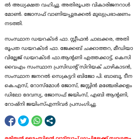
ൽ അ​​ധ്യ​​ക്ഷ​​ത വ​​ഹി​​ച്ചു. അ​​തി​​രൂ​​പ​​ത വി​​കാ​​രി​​ജ​​ന​​റാ​​ൾ
മോ​​ണ്‍.​ ജോ​​സ​​ഫ് വാ​​ണി​​യ​​പ്പു​​ര​​ക്ക​​ൽ മു​​ഖ്യ​​പ്ര​​ഭാ​​ഷ​​ണം
ന​​ട​​ത്തി.
സം​​സ്ഥാ​​ന ഡ​​യ​​റ​​ക്ട​​ർ ഫാ.​ ​സ്റ്റീ​​ഫ​​ൻ ചാ​​ല​​ക്ക​​ര, അ​​തി​​
രൂ​​പ​​ത ഡ​​യ​​റ​​ക്ട​​ർ ഫാ. ​​ജേ​​ക്ക​​ബ് ച​​ക്കാ​​ത്ത​​റ, മീ​​ഡി​​യാ​​
വി​​ല്ലേ​​ജ് ഡ​​യ​​റ​​ക്ട​​ർ ഫാ.​​ആ​​ന്‍റ​​ണി എ​​ത്ത​​ക്കാ​​ട്ട്, കെ​​സി​​
വൈ​​എം സം​​സ്ഥാ​​ന പ്ര​​സി​​ഡ​​ന്‍റ് സി​​റി​​യ​​ക് ചാ​​ഴി​​കാ​​ട​​ൻ,
സം​​സ്ഥാ​​ന ജ​​ന​​റ​​ൽ സെ​​ക്ര​​ട്ട​​റി ബി​​ജോ പി.​ ​ബാ​​ബു, ടീ​​ന
കെ.​​എ​​സ്, റോ​​സ്മോ​​ൾ ജോ​​സ്, ജ​​സ്റ്റി​​ൻ മ​​ഞ്ചേ​​രി​​ക്ക​​ളം
ഡിലോ ദേവസ്യ, ജോസഫ് ജയിംസ്, എബി ആന്‍റണി,
റോഷ്നി ജയിംസ്എ​​ന്നി​​വ​​ർ പ്ര​​സം​​ഗി​​ച്ചു.
മരിയൻ ടൈംസിന്റെ വാട്സാപ്പ് ഗ്രൂപ്പിലേക്ക് സ്വാഗതം .