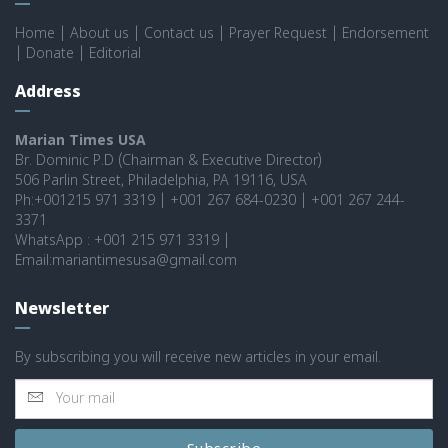
Home
|
About us
|
Contact us
|
Prayer Request
|
Endorsement
|
Donate
|
Editorial
Address
Marian Times USA
Br. Dominic P.D (Chairman & Executive Director)
506 Parlin Street, Philadelphia, PA 19116, USA
Ph:+001215 971 3319 | +001 267 684-0230 | +001 267 244-
3371
WhatsApp : +001 215 971 3319 |
Email:mariantimesusa@gmail.com
Newsletter
By subscribing you will receive new articles in your email.