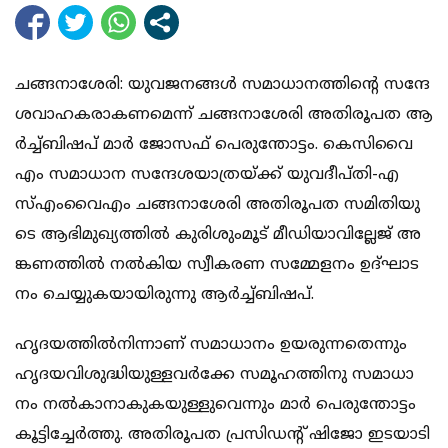
ച​​ങ്ങ​​നാ​​ശേ​​രി: യു​​വ​​ജ​​ന​​ങ്ങ​​ൾ സ​​മാ​​ധാ​​ന​​ത്തി​​ന്‍റെ സ​​ന്ദേ​​
ശ​​വാ​​ഹ​​ക​​രാ​​ക​​ണ​​മെ​​ന്ന് ച​​ങ്ങ​​നാ​​ശേ​​രി അ​തി​രൂ​പ​ത ആ​​
ർ​​ച്ച്ബി​​ഷ​​പ് മാ​​ർ ജോ​​സ​​ഫ് പെ​​രു​​ന്തോ​​ട്ടം. കെ​​സി​​വൈ​​
എം സ​​മാ​​ധാ​​ന സ​​ന്ദേ​​ശ​​യാ​​ത്ര​​യ്ക്ക് യു​​വ​​ദീ​​പ്തി-​​എ​​
സ്എം​​വൈ​​എം ച​​ങ്ങ​​നാ​​ശേ​​രി അ​​തി​​രൂ​​പ​​ത സ​​മി​​തി​​യു​​
ടെ ആ​​ഭി​​മു​​ഖ്യ​​ത്തി​​ൽ കു​​രി​​ശും​​മൂ​​ട് മീ​​ഡി​​യാ​​വി​​ല്ലേ​​ജ് അ​​
ങ്ക​​ണ​​ത്തി​​ൽ ന​​ൽ​​കി​​യ സ്വീ​​ക​​ര​​ണ സ​​മ്മേ​​ള​​നം ഉ​​ദ്ഘാ​​ട​​
നം ചെ​​യ്യു​​ക​​യാ​​യി​​രു​​ന്നു ആ​​ർ​​ച്ച്ബി​​ഷ​​പ്.
ഹൃ​​ദ​​യ​​ത്തി​​ൽ​നി​​ന്നാ​​ണ് സ​​മാ​​ധാ​​നം ഉ​​യ​​രു​​ന്ന​​തെ​​ന്നും
ഹൃ​​ദ​​യ​​വി​​ശു​​ദ്ധി​​യു​​ള്ള​​വ​​ർ​​ക്കേ സ​​മൂ​​ഹ​​ത്തി​​നു സ​​മാ​​ധാ​​
നം ന​​ൽ​​കാ​​നാ​​കു​​ക​​യു​​ള്ളു​​വെ​​ന്നും മാ​​ർ പെ​​രു​​ന്തോ​​ട്ടം
കൂ​​ട്ടി​​ച്ചേ​​ർ​​ത്തു. അ​​തി​​രൂ​​പ​​ത പ്ര​​സി​​ഡ​​ന്‍റ് ഷി​​ജോ ഇ​​ട​​യാ​​ടി​​