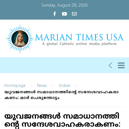
Sunday, August 09, 2026
>
>
>
Homepage
News
Indian
യു​വ​ജ​ന​ങ്ങ​ൾ സ​മാ​ധാ​ന​ത്തി​ന്‍റെ സ​ന്ദേ​ശ​വാ​ഹ​ക​രാ​
ക​ണം: മാ​ർ പെ​രു​ന്തോ​ട്ടം
യു​വ​ജ​ന​ങ്ങ​ൾ സ​മാ​ധാ​ന​ത്തി​
ന്‍റെ സ​ന്ദേ​ശ​വാ​ഹ​ക​രാ​ക​ണം: