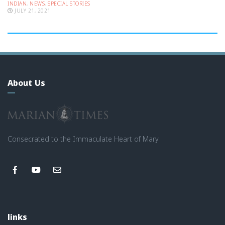
INDIAN
,
NEWS
,
SPECIAL STORIES
JULY 21, 2021
About Us
Consecrated to the Immaculate Heart of Mary
links