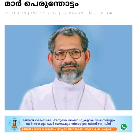
മാ​ർ പെ​രു​ന്തോ​ട്ടം
POSTED ON
JUNE 17, 2019
|
BY
MARIAN TIMES EDITOR