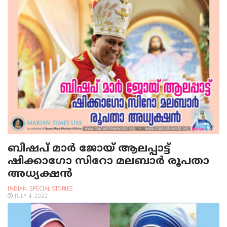
ബിഷപ് മാർ ജോയ് ആലപ്പാട്ട്
ഷിക്കാഗോ സിറോ മലബാർ രൂപതാ
അധ്യക്ഷൻ
INDIAN
,
SPECIAL STORIES
JULY 4, 2022