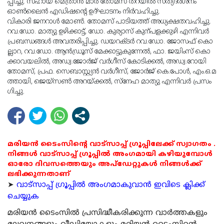
പ്പി​​​​​ച്ചു. സ​​​​​ഹാ​​​​​യ ​​​മെ​​​​​ത്രാ​​​​​ൻ മാ​​​​​ർ തോ​​​​​മ​​​​​സ് ത​​​​​റ​​​​​യി​​​​​ൽ സത്യദർശനം
ഓൺലൈൻ എഡിഷന്‍റെ ഉദ്ഘാടനം നിർവഹിച്ചു.
വി​​​​​കാ​​​​​രി ​​​ജ​​​​​ന​​​​​റാ​​​​​ൾ മോ​​​​​ണ്‍.​ തോ​​​​​മ​​​​​സ് പാ​​​​​ടി​​​​​യ​​​​​ത്ത് അ​​​​​ധ്യ​​​​​ക്ഷ​​​​​ത​​വ​​​​​ഹി​​​​​ച്ചു.
റ​​​​​വ.​​​​​ഡോ.​ മാ​​​​​ത്യു ഉ​​​​​ഴി​​​​​ക്കാ​​​​​ട്ട്, ഡോ.​ ​​​​കു​​​​​ര്യാ​​​​​സ് കു​​​​​ന്പ​​​​​ള​​​​​ക്കു​​​​​ഴി എ​​​​​ന്നി​​​​​വ​​​​​ർ
പ്ര​​​​​ബ​​​​​ന്ധ​​​​​ങ്ങ​​​​​ൾ അ​​​​​വ​​​​​ത​​​​​രി​​​​​പ്പി​​​​​ച്ചു. ഡ​​​​​യ​​​​​റ​​​​​ക്ട​​​​​ർ റ​​​​​വ.​​​​​ഡോ.​ ജോ​​​​​സ​​​​​ഫ് കൊ​​​​​
ല്ലാ​​​​​റ, റ​​​​​വ.​​​​​ഡോ.​ ആ​​​​​ൻ​​​​​ഡ്രൂ​​​​​സ് മേ​​​​​ക്കാ​​​​​ട്ടു​​​​​കു​​​​​ന്നേ​​​​​ൽ, ഫാ.​ ​​​​ജ​​​​യിം​​​​​സ് കൊ​​​​​
ക്കാ​​​​​വ​​​​​യ​​​​​ലി​​​​​ൽ, അ​​​​​ഡ്വ.​​​ജോ​​​​​ർ​​​​​ജ് വ​​​​​ർ​​​​​ഗീ​​​​​സ് കോ​​​​​ടി​​​​​ക്ക​​​​​ൽ, അ​​​​​ഡ്വ.​​​​​റോ​​​​​യി
തോ​​​​​മ​​​​​സ്, പ്ര​​​​​ഫ.​ സെ​​​​​ബാ​​​​​സ്റ്റ്യ​​​​​ൻ വ​​​​​ർ​​​​​ഗീ​​​​​സ്, ജോ​​​​​ർ​​​​​ജ് കെ.​​​​​പോ​​​​​ൾ, എം.​​​​​ഒ.​​​​​മ​​​​​
ത്താ​​​​​യി, ജെ​​​​​യ്സ​​​​​ണ്‍ അ​​​​​റയ്​​​​​ക്ക​​​​​ൽ, സ്നേ​​​​​ഹ മാ​​​​​ത്യു എ​​​​​ന്നി​​​​​വ​​​​​ർ പ്ര​​​​​സം​​​​​
ഗി​​​​​ച്ചു.
മരിയൻ ടൈംസിന്റെ വാട്സാപ്പ് ഗ്രൂപ്പിലേക്ക് സ്വാഗതം .
നിങ്ങൾ വാട്സാപ്പ് ഗ്രൂപ്പിൽ അംഗമായി കഴിയുമ്പോൾ
ഓരോ ദിവസത്തെയും അപ്ഡേറ്റുകൾ നിങ്ങൾക്ക്
ലഭിക്കുന്നതാണ്
➤
വാട്സാപ്പ് ഗ്രൂപ്പിൽ അംഗമാകുവാൻ ഇവിടെ ക്ലിക്ക്
ചെയ്യുക
മരിയന്‍ ടൈംസില്‍ പ്രസിദ്ധീകരിക്കുന്ന വാര്‍ത്തകളും