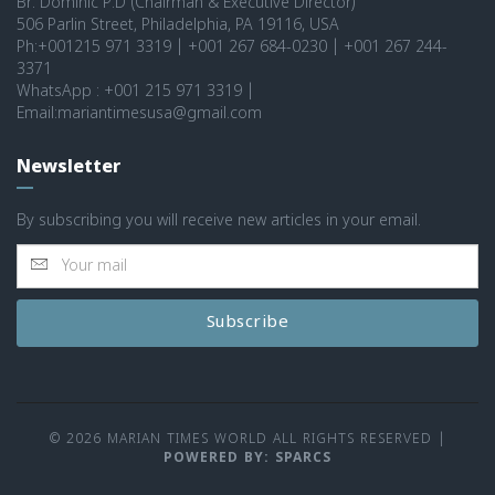
Br. Dominic P.D (Chairman & Executive Director)
506 Parlin Street, Philadelphia, PA 19116, USA
Ph:+001215 971 3319 | +001 267 684-0230 | +001 267 244-
3371
WhatsApp : +001 215 971 3319 |
Email:mariantimesusa@gmail.com
Newsletter
By subscribing you will receive new articles in your email.
Subscribe
© 2026 MARIAN TIMES WORLD ALL RIGHTS RESERVED
|
POWERED BY: SPARCS