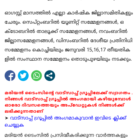
ഓ​​ഗ​​സ്റ്റ് മാ​​സ​​ത്തി​​ൽ എ​​ല്ലാ കാ​​ർ​​ഷി​​ക ജി​​ല്ലാ​​സ​​മി​​തി​​ക​​ളും
ചേ​​രും. സെ​​പ്റ്റം​​ബ​​റി​​ൽ യൂ​​ണി​​റ്റ് സ​​മ്മേ​​ള​​ന​​ങ്ങ​​ൾ, ഒ​​
ക്ടോ​​ബ​​റി​​ൽ താ​​ലൂ​​ക്ക് സ​​മ്മേ​​ള​​ന​​ങ്ങ​​ൾ, ന​​വം​​ബ​​റി​​ൽ
ജി​​ല്ലാ​​സ​​മ്മേ​​ള​​ന​​ങ്ങ​​ൾ, ഡി​​സം​​ബ​​റി​​ൽ ദേ​​ശീ​​യ പ്ര​​തി​​നി​​ധി
സ​​മ്മേ​​ള​​നം കൊ​​ച്ചി​​യി​​ലും ജ​​നു​​വ​​രി 15,16,17 തീ​​യ​​തി​​ക​​
ളി​​ൽ സം​​സ്ഥാ​​ന സ​​മ്മേ​​ള​​നം തൊ​​ടു​​പു​​ഴ​​യി​​ലും ന​​ട​​ക്കും.
മരിയൻ ടൈംസിന്റെ വാട്സാപ്പ് ഗ്രൂപ്പിലേക്ക് സ്വാഗതം .
നിങ്ങൾ വാട്സാപ്പ് ഗ്രൂപ്പിൽ അംഗമായി കഴിയുമ്പോൾ
ഓരോ ദിവസത്തെയും അപ്ഡേറ്റുകൾ നിങ്ങൾക്ക്
ലഭിക്കുന്നതാണ്
➤
വാട്സാപ്പ് ഗ്രൂപ്പിൽ അംഗമാകുവാൻ ഇവിടെ ക്ലിക്ക്
ചെയ്യുക
മരിയന്‍ ടൈംസില്‍ പ്രസിദ്ധീകരിക്കുന്ന വാര്‍ത്തകളും