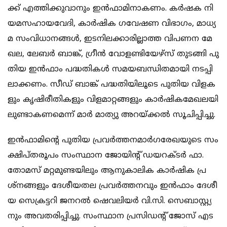
ക്ക് എ​​ത്തി​​ക്കു​​വാ​​നും ഇ​​ൻ​​ഫാ​​മി​​നാ​​ക​​ണം. ക​​ർ​​ഷ​​ക നി​​
യ​​മ​​സ​​ഹാ​​യ​​വേ​​ദി, കാ​​ർ​​ഷി​​ക ഗ​​വേ​​ഷ​​ണ വി​​ഭാ​​ഗം, മാ​​ധ്യ​​
മ സം​​വി​​ധാ​​ന​​ങ്ങ​​ൾ, ഇ​​ട​​നി​​ല​​ക്കാ​​രി​​ല്ലാ​​ത്ത വി​​പ​​ണ​​ന മേ​​
ഖ​​ല, ലേ​​ബ​​ർ ബാ​​ങ്ക്, ഗ്രീ​​ൻ വോ​​ള​​ണ്ടി​​യേ​​ഴ്സ് തു​​ട​​ങ്ങി പു​​
തി​​യ ഇ​​ൻ​​ഫാം പ​​ദ്ധ​​തി​​ക​​ൾ സ​​മ​​യ​​ബ​​ന്ധി​​ത​​മാ​​യി ന​​ട​​പ്പി​​
ലാ​​ക്ക​​ണം. സീ​​ഡ് ബാ​​ങ്ക് പ​​ദ്ധ​​തി​​യി​​ലൂ​​ടെ പു​​തി​​യ വി​​ള​​ക​​
ളും കൃ​​ഷി​​രീ​​തി​​ക​​ളും വി​​ള​​മാ​​റ്റ​​ങ്ങ​​ളും കാ​​ർ​​ഷി​​ക​​മേ​​ഖ​​ല​​യി​​
ലു​​ണ്ടാ​​ക​​ണ​​മെ​​ന്ന് മാ​​ർ മാ​​ത്യു അ​​റ​​യ്ക്ക​​ൽ സൂ​​ചി​​പ്പി​​ച്ചു.
ഇ​​ൻ​​ഫാ​​മി​​ന്‍റെ പു​​തി​​യ പ്ര​​വ​​ർ​​ത്ത​​ന​​മാ​​ർ​​ഗ​​രേ​​ഖ​​യു​​ടെ സം​​
ക്ഷി​​പ്ത​​രൂ​​പം സം​​സ്ഥാ​​ന ജോ​​യി​​ന്‍റ് ഡ​​യ​​റ​​ക്ട​​ർ ഫാ. ​​
തോ​​മ​​സ് മ​​റ്റ​​മു​​ണ്ട​​യി​​ലും ആ​​നു​​കാ​​ലി​​ക കാ​​ർ​​ഷി​​ക പ്ര​​
ശ്ന​​ങ്ങ​​ളും ദേ​​ശീ​​യ​​ത​​ല പ്ര​​വ​​ർ​​ത്ത​​ന​​വും ഇ​​ൻ​​ഫാം ദേ​​ശീ​​
യ സെ​​ക്ര​​ട്ട​​റി ജ​​ന​​റ​​ൽ ഷെ​​വ​​ലി​​യ​​ർ വി.​​സി. സെ​​ബാ​​സ്റ്റ്യ​​
നും അ​​വ​​ത​​രി​​പ്പി​​ച്ചു. സം​​സ്ഥാ​​ന പ്ര​​സി​​ഡ​​ന്‍റ് ജോ​​സ് എ​​ട​​