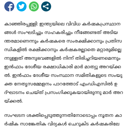
കാ​​ഞ്ഞി​​ര​​പ്പ​​ള്ളി: ഇ​​ന്ത്യ​​യി​​ലെ വി​​വി​​ധ ക​​ർ​​ഷ​​ക​​പ്ര​​സ്ഥാ​​ന​​
ങ്ങ​​ൾ സം​​ഘ​​ടി​​ച്ചും സ​​ഹ​​ക​​രി​​ച്ചും നീ​​ങ്ങേ​​ണ്ട​​ത് അ​​ടി​​യ​​
ന്ത​​ര​​മാ​​ണെ​​ന്നും ക​​ർ​​ഷ​​ക​​രെ സം​​ര​​ക്ഷി​​ക്കാ​​നും പ്ര​​തി​​സ​​
ന്ധി​​ക​​ളി​​ൽ ര​​ക്ഷി​​ക്കാ​​നും ക​​ർ​​ഷ​​ക​​ര​​ല്ലാ​​തെ മ​​റ്റാ​​രു​​മി​​ല്ലെ​​
ന്നു​​ള്ള​​ത് അ​​നു​​ഭ​​വ​​ങ്ങ​​ളി​​ൽ നി​​ന്ന് തി​​രി​​ച്ച​​റി​​യ​​ണ​​മെ​​ന്നും
ഇ​​ൻ​​ഫാം ദേ​​ശീ​​യ ര​​ക്ഷാ​​ധി​​കാ​​രി മാ​​ർ മാ​​ത്യു അ​​റ​​യ്ക്ക​​
ൽ. ഇ​​ൻ​​ഫാം ദേ​​ശീ​​യ സം​​സ്ഥാ​​ന സ​​മി​​തി​​ക​​ളു​​ടെ സം​​യു​​
ക്ത നേ​​തൃ​​സ​​മ്മേ​​ള​​നം പാ​​റ​​ത്തോ​​ട് എം​​ഡി​​എ​​സി​​ൽ ഉ​​
ദ്ഘാ​​ട​​നം ചെ​​യ്ത് പ്ര​​സം​​ഗി​​ക്കു​​ക​​യാ​​യി​​രു​​ന്നു മാ​​ർ അ​​റ​​
യ്ക്ക​​ൽ.
സം​​ഘ​​ട​​ന ശ​​ക്തി​​പ്പെ​​ടു​​ത്തു​​ന്ന​​തി​​നോ​​ടൊ​​പ്പം നൂ​​ത​​ന കാ​​
ർ​​ഷി​​ക സാ​​ങ്കേ​​തി​​ക വി​​ദ്യ​​ക​​ൾ ചെ​​റു​​കി​​ട ക​​ർ​​ഷ​​ക​​രി​​ലേ​​