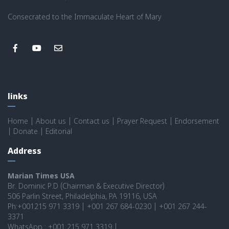
Consecrated to the Immaculate Heart of Mary
links
Home
|
About us
|
Contact us
|
Prayer Request
|
Endorsement
|
Donate
|
Editorial
Address
Marian Times USA
Br. Dominic P.D (Chairman & Executive Director)
506 Parlin Street, Philadelphia, PA 19116, USA
Ph:+001215 971 3319 | +001 267 684-0230 | +001 267 244-
3371
WhatsApp : +001 215 971 3319 |