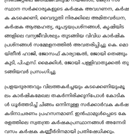
ന്ദ്ര​​ബ​​ജ​​റ്റി​​ലെ ക​​ർ​​ഷ​​ക​​വി​​രു​​ദ്ധ ന​​യ​​ങ്ങ​​ൾ, കേ​​ന്ദ്ര സം​​
സ്ഥാ​​ന സ​​ർ​​ക്കാ​​രു​​ക​​ളു​​ടെ ക​​ർ​​ഷ​​ക അ​​വ​​ഗ​​ണ​​ന, ക​​ർ​​ഷ​​
ക ക​​ട​​ക്കെ​​ണി, വൈ​​ദ്യു​​തി നി​​ര​​ക്കി​​ലെ അ​​മി​​ത​​വ​​ർ​​ധ​​ന,
ക​​ർ​​ഷ​​ക ആ​​ത്മ​​ഹ​​ത്യ, ഭൂ​​പ​​ട്ട​​യ​​പ്ര​​ശ്ന​​ങ്ങ​​ൾ, കൃ​​ഷി​​യി​​ട​​
ങ്ങ​​ളി​​ലെ വ​​ന്യ​​ജീ​​വി​​ശ​​ല്യം തു​​ട​​ങ്ങി​​യ വി​​വി​​ധ കാ​​ർ​​ഷി​​ക​​
പ്ര​​ശ്ന​​ങ്ങ​​ൾ സ​​മ്മേ​​ള​​ന​​ത്തി​​ൽ അ​​വ​​ത​​രി​​പ്പി​​ച്ചു. കെ. ​​മൊ​​
യ്തീ​​ൻ ഹാ​​ജി, ജോ​​സ​​ഫ് കാ​​ര്യാ​​ങ്ക​​ൽ, ജോ​​യി തെ​​ങ്ങും​​
കു​​ടി, പി.​​എ​​സ്. മൈ​​ക്കി​​ൾ, ജോ​​യി പ​​ള്ളി​​വാ​​തു​​ക്ക​​ൽ തു​​
ട​​ങ്ങി​​യ​​വ​​ർ പ്ര​​സം​​ഗി​​ച്ചു.
പ്ര​​ള​​യ​​ദു​​ര​​ന്ത​​വും വി​​ല​​ത്ത​​ക​​ർ​​ച്ച​​യും ക​​ട​​ക്കെ​​ണി​​യും​​മൂ​​
ലം കാ​​ർ​​ഷി​​ക​​മേ​​ഖ​​ല ത​​ക​​ർ​​ന്നി​​രി​​ക്കു​​ന്പോ​​ൾ കോ​​ടി​​ക​​
ൾ ധൂ​​ർ​​ത്ത​​ടി​​ച്ച് ചി​​ങ്ങം ഒ​​ന്നി​​നു​​ള്ള സ​​ർ​​ക്കാ​​ർ​​വ​​ക ക​​ർ​​ഷ​​
ക​​ദി​​നാ​​ച​​ര​​ണം പ്ര​​ഹ​​സ​​ന​​മാ​​ണ്. ഇ​​ൻ​​ഫാ​​മു​​ൾ​​പ്പെ​​ടെ കേ​​
ര​​ള​​ത്തി​​ലെ സ്വ​​ത​​ന്ത്ര ക​​ർ​​ഷ​​ക​​പ്ര​​സ്ഥാ​​ന​​ങ്ങ​​ൾ അ​​ന്നേ​​ദി​​
വ​​സം ക​​ർ​​ഷ​​ക ക​​ണ്ണീ​​ർ​​ദി​​ന​​മാ​​യി പ്ര​​തി​​ഷേ​​ധി​​ക്കും.