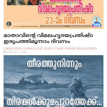
മാതാവിന്റെ വിമലഹൃദയപ്രതിഷ്ഠ
ഇരുപത്തിമൂന്നാം ദിവസം
CONSECRATION TO IMMACULATE HEART OF MARY
,
PRAYERS
,
SPECIAL STORIES
AUGUST 6, 2026