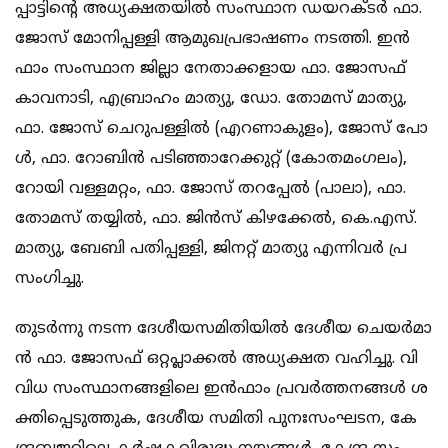
പ്പാ​​ട്ടി​​ന്‍റെ അ​​ധ്യ​​ക്ഷ​​ത​​യി​​ൽ സം​​സ്ഥാ​​ന ഡ​​യ​​റ​​ക്ട​​ർ ഫാ. ​​
ജോ​​സ് മോ​​നി​​പ്പ​​ള്ളി ആ​​മു​​ഖ​​പ്ര​​ഭാ​​ഷ​​ണം ന​​ട​​ത്തി. ഇ​​ൻ​​
ഫാം സം​​സ്ഥാ​​ന ജി​​ല്ലാ നേ​​താ​​ക്ക​​ളാ​​യ ഫാ. ​​ജോ​​സഫ്
കാ​​വ​​നാ​​ടി, എ​​ബ്രാ​​ഹം മാ​​ത്യു, ഡോ. ​​തോ​​മ​​സ് മാ​​ത്യു,
ഫാ. ​​ജോ​​സ് ചെ​​റു​​പ​​ള്ളി​​ൽ (എ​​റ​​ണാ​​കു​​ളം), ജോ​​സ് പോ​​
ൾ, ഫാ. ​​റോ​​ബി​​ൻ പ​​ടി​​ഞ്ഞാ​​റേ​​ക്കു​​റ്റ് (കോ​​ത​​മം​​ഗ​​ലം),
റോ​​യി വ​​ള്ള​​മ​​റ്റം, ഫാ. ​​ജോ​​സ് ത​​റ​​പ്പേ​​ൽ (പാ​​ലാ), ഫാ. ​​
തോ​​മ​​സ് ത​​യ്യി​​ൽ, ഫാ. ​​ജി​​ൻ​​സ് കി​​ഴ​​ക്കേ​​ൽ, കെ.​​എ​​സ്.
മാ​​ത്യു, ബേ​​ബി പ​​തി​​പ്പ​​ള്ളി, ജി​​ന​​റ്റ് മാ​​ത്യു എ​​ന്നി​​വ​​ർ പ്ര​​
സം​​ഗി​​ച്ചു.
തു​​ട​​ർ​​ന്നു ന​​ട​​ന്ന ദേ​​ശീ​​യ​​സ​​മി​​തി​​യി​​ൽ ദേ​​ശീ​​യ ചെ​​യ​​ർ​​മാ​​
ൻ ഫാ. ​​ജോ​​സ​​ഫ് ഒ​​റ്റ​​പ്ലാ​​ക്ക​​ൽ അ​​ധ്യ​​ക്ഷ​​ത വ​​ഹി​​ച്ചു. വി​​
വി​​ധ സം​​സ്ഥാ​​ന​​ങ്ങ​​ളി​​ലെ ഇ​​ൻ​​ഫാം പ്ര​​വ​​ർ​​ത്ത​​ന​​ങ്ങ​​ൾ ശ​​
ക്തി​​പ്പെ​​ടു​​ത്തു​​ക, ദേ​​ശീ​​യ സ​​മി​​തി പു​​നഃ​​സം​​ഘ​​ട​​ന, കേ​​