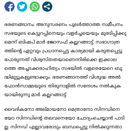
ഭ​​​​ര​​​​ണ​​​​ങ്ങാ​​​​നം: അ​​​​നു​​​​സ​​​​ര​​​​ണം പു​​​​ല​​​​ർ​​​​ത്താ​​​​ത്ത സ​​​​മീ​​​​പ​​​​നം
സ​​​​ഭ​​​​യു​​​​ടെ കെ​​​​ട്ടു​​​​റ​​​​പ്പി​​​​നെ​​​​യും വ​​​​ള​​​​ർ​​​​ച്ച​​​​യെ​​​​യും മു​​​​ര​​​​ടി​​​​പ്പി​​​​ക്കു​​​​
മെ​​​​ന്ന് ബി​​​​ഷ​​​​പ് മാ​​​​ർ ജോ​​​​സ​​​​ഫ് ക​​​​ല്ല​​​​റ​​​​ങ്ങാ​​​​ട്ട്. സ​​​​ഭാ​​​​ഗാ​​​​ത്ര​​​​
ത്തി​​​​ന്‍റെ ഏ​​​​റ്റ​​​​വും പ്ര​​​​ധാ​​​​ന​​​​പ്പെ​​​​ട്ട കാ​​​​ര്യ​​​​മാ​​​​യി ക​​​​രു​​​​ത​​​​പ്പെ​​​​ട്ടു
പോ​​​​രു​​​​ന്ന​​​​ത് വി​​​​ശ്വ​​​​സ്ത​​​​ത​​​​യാ​​​​ണെ​​​​ന്നി​​​​രി​​​​ക്കെ ഇ​​​​ക്കാ​​​​ല​​​​
ത്തെ അ​​​​ച്ച​​​​ട​​​​ക്ക​​​​രാ​​​​ഹി​​​​ത്യം സ​​​​ഭ​​​​യി​​​​ൽ വ​​​​ള​​​​രെ​​​​യേ​​​​റെ ബു​​​​
ദ്ധി​​​​മു​​​​ട്ടു​​​​ക​​​​ളു​​​​ണ്ടാ​​​​ക്കും. ഭ​​​​ര​​​​ണ​​​​ങ്ങാ​​​​ന​​​​ത്ത് വി​​​​ശു​​​​ദ്ധ അ​​​​ൽ​​​​
ഫോ​​​​ൻ​​​​സാ​​​​മ്മ​​​​യു​​​​ടെ തി​​​​രു​​​​നാ​​​​ളി​​​​ൽ സ​​​​ന്ദേ​​​​ശം ന​​​​ൽ​​​​കു​​​​ക​​​​
യാ​​​​യി​​​​രു​​​​ന്നു മാ​​​​ർ ക​​​​ല്ല​​​​റ​​​​ങ്ങാ​​​​ട്ട്.
വൈ​​​​ദി​​​​ക​​​​നോ അ​​​​ല്മാ​​​​യ​​​​നോ മെ​​​​ത്രാ​​​​നോ സി​​​​ന​​​​ഡി​​​​നെ​​​​
യോ സി​​​​ന​​​​ഡി​​​​ന്‍റെ ത​​​​ല​​​​വ​​​​നെ​​​​യോ ചോ​​​​ദ്യം​​​​ചെ​​​​യ്യാ​​​​ൻ പാ​​​​ടി​​​​
ല്ല. സി​​​​ന​​​​ഡ് എ​​​​ല്ലാ​​​​വ​​​​രോ​​​​ടും ബ​​​​ന്ധ​​​​പ്പെ​​​​ട്ടു നി​​​​ൽ​​​​ക്കു​​​​ന്ന​​​​താ​​​​