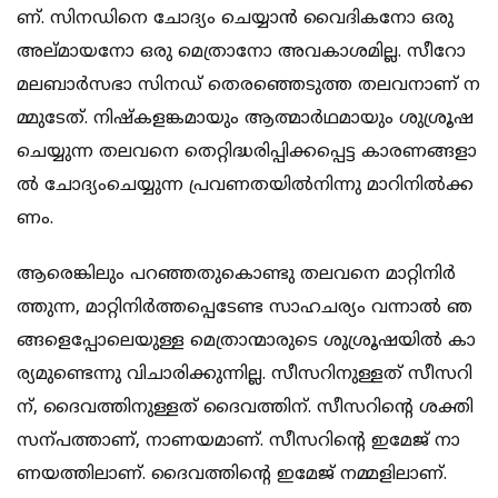
ണ്. സി​​​​ന​​​​ഡി​​​​നെ ചോ​​​​ദ്യം ചെ​​​​യ്യാ​​​​ൻ വൈ​​​​ദി​​​​ക​​​​നോ ഒ​​​​രു
അ​​​​ല്മാ​​​​യ​​​​നോ ഒ​​​​രു മെ​​​​ത്രാ​​​​നോ അ​​​​വ​​​​കാ​​​​ശ​​​​മി​​​​ല്ല. സീ​​​​റോ
മ​​​​ല​​​​ബാ​​​​ർ​​​​സ​​​​ഭാ സി​​​​ന​​​​ഡ് തെ​​​​ര​​​​ഞ്ഞെ​​​​ടു​​​​ത്ത ത​​​​ല​​​​വ​​​​നാ​​​​ണ് ന​​​​
മ്മു​​​​ടേ​​​​ത്. നി​​​​ഷ്ക​​​​ള​​​​ങ്ക​​​​മാ​​​​യും ആ​​​​ത്മാ​​​​ർ​​​​ഥ​​​മായും ശു​​​​ശ്രൂ​​​​ഷ
ചെ​​​​യ്യു​​​​ന്ന ത​​​​ല​​​​വ​​​​നെ തെ​​​​റ്റി​​​​ദ്ധ​​​​രി​​​​പ്പി​​​​ക്ക​​​​പ്പെ​​​​ട്ട കാ​​​​ര​​​​ണ​​​​ങ്ങ​​​​ളാ​​​​
ൽ ചോ​​​​ദ്യം​​​​ചെ​​​​യ്യു​​​​ന്ന പ്ര​​​​വ​​​​ണ​​​​ത​​​​യി​​​​ൽ​​​​നി​​​​ന്നു മാ​​​​റി​​​​നി​​​​ൽ​​​​ക്ക​​​​
ണം.
ആ​​​​രെ​​​​ങ്കി​​​​ലും പ​​​​റ​​​​ഞ്ഞ​​​​തു​​​​കൊ​​​​ണ്ടു ത​​​​ല​​​​വ​​​​നെ മാ​​​​റ്റി​​​​നി​​​​ർ​​​​
ത്തു​​​​ന്ന, മാ​​​​റ്റി​​​​നി​​​​ർ​​​​ത്ത​​​​പ്പെ​​​​ടേ​​​​ണ്ട സാ​​​​ഹ​​​​ച​​​​ര്യം വ​​​​ന്നാ​​​​ൽ ഞ​​​​
ങ്ങ​​​​ളെ​​​​പ്പോ​​​​ലെ​​​​യു​​​​ള്ള മെ​​​​ത്രാ​​​​ന്മാ​​​​രു​​​​ടെ ശു​​​​ശ്രൂ​​​​ഷ​​​​യി​​​​ൽ കാ​​​​
ര്യ​​​​മു​​​​ണ്ടെ​​​​ന്നു വി​​​​ചാ​​​​രി​​​​ക്കു​​​​ന്നി​​​​ല്ല. സീ​​​​സ​​​​റി​​​​നു​​​​ള്ള​​​​ത് സീ​​​​സ​​​​റി​​​​
ന്, ദൈ​​​​വ​​​​ത്തി​​​​നു​​​​ള്ള​​​​ത് ദൈ​​​​വ​​​​ത്തി​​​​ന്. സീ​​​​സ​​​​റി​​​​ന്‍റെ ശ​​​​ക്തി
സ​​​​ന്പ​​​​ത്താ​​​​ണ്, നാ​​​​ണ​​​​യ​​​​മാ​​​​ണ്. സീ​​​​സ​​​​റി​​​​ന്‍റെ ഇ​​​​മേ​​​​ജ് നാ​​​​
ണ​​​​യ​​​​ത്തി​​​​ലാ​​​​ണ്. ദൈ​​​​വ​​​​ത്തി​​​​ന്‍റെ ഇ​​​​മേ​​​​ജ് ന​​​​മ്മ​​​​ളി​​​​ലാ​​​​ണ്.