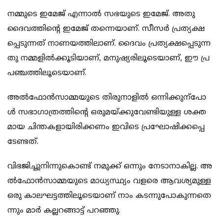
ന​​​​മ്മു​​​​ടെ ഇ​​​​മേ​​​​ജ് എ​​​​ന്നാ​​​​ൽ സ​​​​ഭ​​​​യു​​​​ടെ ഇ​​​​മേ​​​​ജ്. അ​​​​തു
ദൈ​​​​വ​​​​ത്തി​​​​ന്‍റെ ഇ​​​​മേ​​​​ജ് ത​​​​ന്നെ​​​​യാ​​​​ണ്. സീ​​​​സ​​​​ർ പ്ര​​​​ത്യ​​​​ക്ഷ​​​​
പ്പെ​​​​ടു​​​​ന്ന​​​​ത് നാ​​​​ണ​​​​യ​​​​ത്തി​​​​ലാ​​​​ണ്. ദൈ​​​​വം പ്ര​​​​ത്യ​​​​ക്ഷ​​​​പ്പെ​​​​ടു​​​​ന്ന​​​​
തു ന​​​​മ്മ​​​​ളി​​​​ൽ​​​​ക്കൂ​​​​ടി​​​​യാ​​​​ണ്, മ​​​​നു​​​​ഷ്യ​​​​രി​​​​ലൂ​​​​ടെ​​​​യാ​​​​ണ്, ഈ ​​​​പ്ര​​​​
പ​​​​ഞ്ച​​​​ത്തി​​​​ലൂ​​​​ടെ​​​​യാ​​​​ണ്.
അ​​​​ൽ​​​​ഫോ​​​​ൻ​​​​സാ​​​​മ്മ​​​​യു​​​​ടെ തി​​​​രു​​​​നാ​​​​ളി​​​​ൽ ഒ​​​​ന്നി​​​​ക്കു​​​​ന്പോ​​​​
ൾ സ​​​​ഭാ​​​​ഗാ​​​​ത്ര​​​​ത്തി​​​​ന്‍റെ ഒ​​​​രു​​​​മ​​​​യ്ക്കു​​​​വേ​​​​ണ്ടി​​​​യു​​​​ള്ള ശ​​​​ക്ത​​​​
മാ​​​​യ ചി​​​​ന്ത​​​​ക​​​​ളാ​​​​യി​​​​രി​​​​ക്ക​​​​ണം ഇ​​​​വി​​​​ടെ പ്ര​​​​ഘോ​​​​ഷി​​​​ക്ക​​​​പ്പെ​​​​
ടേ​​​​ണ്ട​​​​ത്.
വി​​​​ഭ​​​​ജി​​​​ച്ചു​​​നി​​​​ന്നു​​​​കൊ​​​​ണ്ട് ന​​​​മു​​​​ക്ക് ഒ​​​​ന്നും നേ​​​​ടാ​​​​നാ​​​​കി​​​​ല്ല. അ​​​​
ൽ​​​​ഫോ​​​​ൻ​​​​സാ​​​​മ്മ​​​​യു​​​​ടെ മാ​​​​ധ്യ​​​​സ്ഥ്യം വ​​​​ള​​​​രെ ആ​​​​വ​​​​ശ്യ​​​​മു​​​​ള്ള
ഒ​​​​രു കാ​​​​ല​​​​ഘ​​​​ട്ട​​​​ത്തി​​​​ലൂ​​​​ടെ​​​​യാ​​​​ണ് നാം ​​​​ക​​​​ട​​​​ന്നു​​​​പോ​​​​കു​​​​ന്ന​​​​തെ​​​​
ന്നും മാ​​​​ർ ക​​​​ല്ല​​​​റ​​​​ങ്ങാ​​​​ട്ട് പ​​​​റ​​​​ഞ്ഞു.