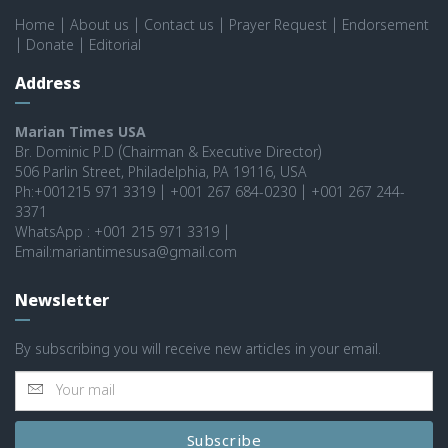
Home
|
About us
|
Contact us
|
Prayer Request
|
Endorsement
|
Donate
|
Editorial
Address
Marian Times USA
Br. Dominic P.D (Chairman & Executive Director)
506 Parlin Street, Philadelphia, PA 19116, USA
Ph:+001215 971 3319 | +001 267 684-0230 | +001 267 244-
3371
WhatsApp : +001 215 971 3319 |
Email:mariantimesusa@gmail.com
Newsletter
By subscribing you will receive new articles in your email.
Subscribe