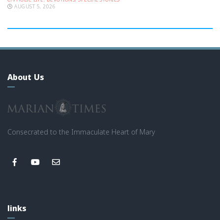
CATHOLIC LIFE
,
DEVOTIONS
,
SPECIAL STORIES
AUGUST 5, 2026
About Us
Consecrated to the Immaculate Heart of Mary
links