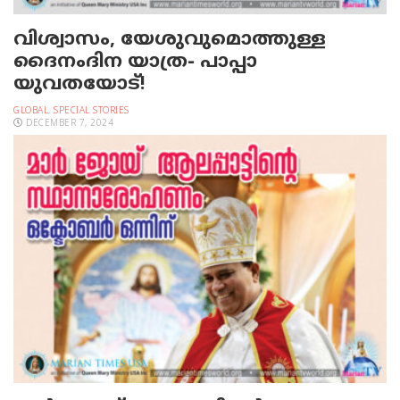
വിശ്വാസം, യേശുവുമൊത്തുള്ള
ദൈനംദിന യാത്ര- പാപ്പാ
യുവതയോട്!
GLOBAL
,
SPECIAL STORIES
DECEMBER 7, 2024