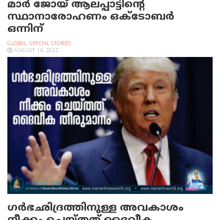
മാർ ജോയ് ആലപ്പാട്ടിന്റെ
സ്ഥാനാരോഹണം ഒക്ടോബർ
ഒന്നിന്
GLOBAL
,
SPECIAL STORIES
AUGUST 14, 2022
ഗര്‍ഭഛിദ്രത്തിനുള്ള അവകാശം