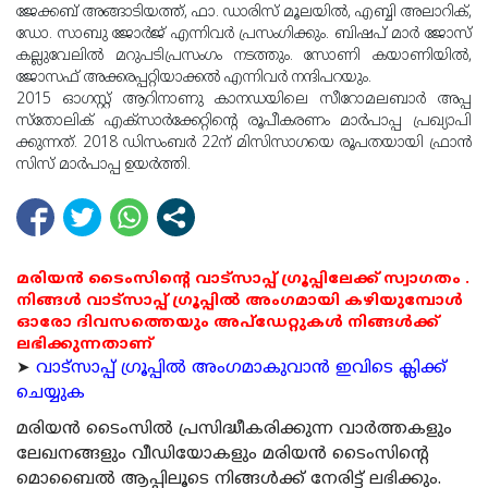
ജേ​ക്ക​ബ് അ​ങ്ങാ​ടി​യ​ത്ത്, ഫാ. ​ഡാ​രി​സ് മൂ​ല​യി​ൽ, എ​ബ്ബി അലാ​റി​ക്,
ഡോ. ​സാ​ബു ജോ​ർ​ജ് എ​ന്നി​വ​ർ പ്ര​സം​ഗി​ക്കും. ബി​ഷ​പ് മാ​ർ ജോ​സ്
ക​ല്ലു​വേ​ലി​ൽ മ​റു​പ​ടി​പ്ര​സം​ഗം ന​ട​ത്തും. സോ​ണി ക​യാ​ണി​യി​ൽ,
ജോ​സ​ഫ് അ​ക്ക​ര​പ്പ​റ്റി​യാ​ക്ക​ൽ എ​ന്നി​വ​ർ ന​ന്ദി​പ​റ​യും.
2015 ഓ​ഗ​സ്റ്റ് ആ​റി​നാ​ണു കാ​ന​ഡ​യി​ലെ സീ​റോ​മ​ല​ബാ​ർ അ​പ്പ​
സ്തോ​ലി​ക് എ​ക്സാ​ർ​ക്കേ​റ്റി​ന്‍റെ രൂ​പീ​ക​ര​ണം മാ​ർ​പാ​പ്പ പ്ര​ഖ്യാ​പി​
ക്കു​ന്ന​ത്. 2018 ഡി​സം​ബ​ർ 22ന് ​മി​സി​സാ​ഗ​യെ രൂ​പ​ത​യാ​യി ഫ്രാ​ൻ​
സി​സ് മാ​ർ​പാ​പ്പ ഉ​യ​ർ​ത്തി.
മരിയൻ ടൈംസിന്റെ വാട്സാപ്പ് ഗ്രൂപ്പിലേക്ക് സ്വാഗതം .
നിങ്ങൾ വാട്സാപ്പ് ഗ്രൂപ്പിൽ അംഗമായി കഴിയുമ്പോൾ
ഓരോ ദിവസത്തെയും അപ്ഡേറ്റുകൾ നിങ്ങൾക്ക്
ലഭിക്കുന്നതാണ്
➤
വാട്സാപ്പ് ഗ്രൂപ്പിൽ അംഗമാകുവാൻ ഇവിടെ ക്ലിക്ക്
ചെയ്യുക
മരിയന്‍ ടൈംസില്‍ പ്രസിദ്ധീകരിക്കുന്ന വാര്‍ത്തകളും
ലേഖനങ്ങളും വീഡിയോകളും മരിയന്‍ ടൈംസിന്റെ
മൊബൈല്‍ ആപ്പിലൂടെ നിങ്ങള്‍ക്ക് നേരിട്ട് ലഭിക്കും.