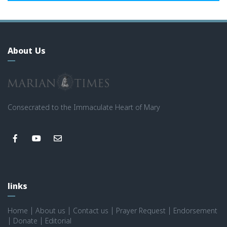
About Us
Consecrated to the Immaculate Heart of Mary
links
Home
|
About us
|
Contact us
|
Prayer Request
|
Endorsement
|
Donate
|
Editorial