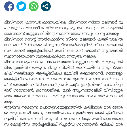
മി​സി​സാ​ഗ (കാ​ന​ഡ): കാ​ന​ഡ​യി​ലെ മി​സി​സാ​ഗ സീ​റോ​ മ​ല​ബാ​ർ രൂ​
പ​ത​യു​ടെ ഔ​ദ്യോ​ഗി​ക ഉ​ദ്ഘാ​ട​ന​വും രൂ​പ​ത​യു​ടെ പ്ര​ഥ​മ മെ​ത്രാ​ൻ
മാ​ർ ജോ​സ് ക​ല്ലു​വേ​ലി​ലി​ന്‍റെ സ്ഥാ​നാ​രോ​ഹ​ണ​വും 25-നു ​ന​ട​ക്കും.
മി​സി​സാ​ഗ സെ​ന്‍റ് അ​ൽ​ഫോ​ൻ​സ സീ​റോ മ​ല​ബാ​ർ ക​ത്തീ​ഡ്ര​ലി​ൽ
രാ​വി​ലെ 9.30ന് ​ആ​രം​ഭി​ക്കു​ന്ന തി​രു​ക്ക​ർ​മ​ങ്ങ​ളി​ൽ സീ​റോ മ​ല​ബാ​ർ
സ​ഭ മേ​ജ​ർ ആ​ർ​ച്ച്ബി​ഷ​പ് ക​ർ​ദി​നാ​ൾ മാ​ർ ജോ​ർ​ജ് ആ​ല​ഞ്ചേ​രി
സ്ഥാ​നാ​രോ​ഹ​ണ ശു​ശ്രൂ​ഷ​ക​ൾ​ക്കു നേ​തൃ​ത്വം ന​ല്കും.
മി​സി​സാ​ഗ രൂ​പ​താ​ധ്യ​ക്ഷ​ൻ മാ​ർ ജോ​സ് ക​ല്ലു​വേ​ലി​ലി​ന്‍റെ മു​ഖ്യ​കാ​ർ​
മി​ക​ത്വ​ത്തി​ൽ ന​ട​ക്കു​ന്ന ദി​വ്യ​ബ​ലി​യി​ൽ കാ​ന​ഡ​യി​ലെ അ​പ്പ​സ്തോ​
ലി​ക് നു​ൺ​ഷ്യോ ആ​ർ​ച്ച്ബി​ഷ​പ് ലൂ​യി​ജി ബൊ​ണാ​സി, ടെ​റേ​ന്‍റോ
ആ​ർ​ച്ച്ബി​ഷ​പ് ക​ർ​ദി​നാ​ൾ തോ​മ​സ് കോ​ളി​ൻ​സ്, ക​നേ​ഡി​യ​ൻ ബി​ഷ​
പ്സ് കോ​ൺ​ഫ​റ​ൻ​സ് വൈ​സ് പ്ര​സി​ഡ​ന്‍റ് ആ​ർ​ച്ച്ബി​ഷ​പ് ഡോ. ​റി​ച്ചാ​
ർ​ഡ് ഗാ​ഗ്നോ​ൺ, കാ​ന​ഡ​യി​ലെ മു​ൻ അ​പ്പ​സ്തോ​ലി​ക് വി​സി​റ്റേ​റ്റ​ർ
മാ​ർ ജേ​ക്ക​ബ് അ​ങ്ങാ​ടി​യ​ത്ത് തു​ട​ങ്ങി​യ​വ​ർ സ​ഹ​കാ​ർ​മി​ക​രാ​യി​രി​
ക്കും.
തു​ട​ർ​ന്നു ന​ട​ക്കു​ന്ന പൊ​തു​സ​മ്മേ​ള​ന​ത്തി​ൽ ക​ർ​ദി​നാ​ൾ മാ​ർ ജോ​ർ​
ജ് ആ​ല​ഞ്ചേ​രി അ​ധ്യ​ക്ഷ​നാ​യി​രി​ക്കും. നു​ൺ​ഷ്യോ ആർ ച്ച്ബിഷപ്
ലൂ​യി​ജി ബൊ​ണാ​സി പേ​പ്പ​ൽ സ​ന്ദേ​ശം ന​ല്കും. ക​ർ​ദി​നാ​ൾ തോ​മ​
സ് കോ​ളി​ൻ​സ്, ആ​ർ​ച്ച്ബി​ഷ​പ് റി​ച്ചാ​ർ​ഡ് ഗാ​ഗ്‌​നോ​ൺ, ബി​ഷ​പ് മാ​ർ