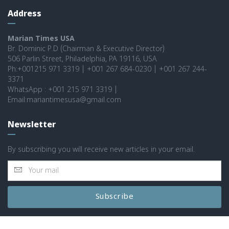
Address
Marian Times USA
Br. Dominic P.D (Chairman & Executive Director)
506 Parlin Street, Philadelphia, PA 19116, USA
Ph:+001215 971 3319 | +001 267 684-0230 | +001 267 244-
3371
WhatsApp : +001 215 971 3319 |
Email:mariantimesusa@gmail.com
Newsletter
By subscribing you will receive new articles in your email.
Subscribe