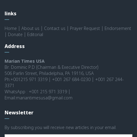
links
Home
|
About us
|
Contact us
|
Prayer Request
|
Endorsement
|
Donate
|
Editorial
Address
Marian Times USA
Br. Dominic P.D (Chairman & Executive Director)
506 Parlin Street, Philadelphia, PA 19116, USA
Ph:+001215 971 3319 | +001 267 684-0230 | +001 267 244-
3371
WhatsApp : +001 215 971 3319 |
Email:mariantimesusa@gmail.com
Newsletter
By subscribing you will receive new articles in your email.