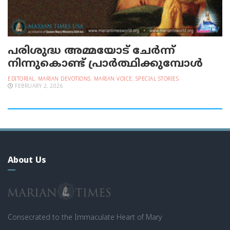
പരിശുദ്ധ അമ്മയോട് ചേർന്ന്
നിന്നുകൊണ്ട് പ്രാർത്ഥിക്കുമ്പോൾ
EDITORIAL
,
MARIAN DEVOTIONS
,
MARIAN VOICE
,
SPECIAL STORIES
FEBRUARY 2, 2026
About Us
Consecrated to the Immaculate Heart of Mary