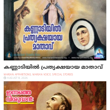
കണ്ണാടിയില്‍ പ്രത്യക്ഷയായ മാതാവ്
MARIAN APPARITIONS
,
MARIAN VOICE
,
SPECIAL STORIES
AUGUST 8, 2026