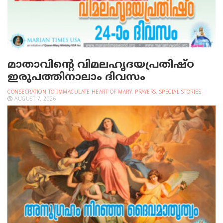
മാതാവിന്റെ വിമലഹൃദയപ്രതിഷ്ഠ
ഇരുപത്തിനാലാം ദിവസം
CONSECRATION TO IMMACULATE HEART OF MARY
,
PRAYERS
,
SPECIAL STORIES
AUGUST 7, 2026