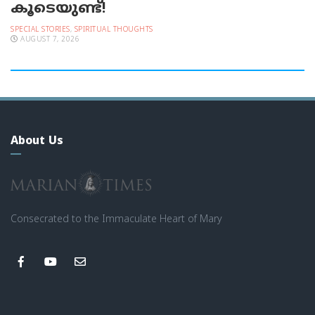
കൂടെയുണ്ട്!
SPECIAL STORIES
,
SPIRITUAL THOUGHTS
AUGUST 7, 2026
About Us
Consecrated to the Immaculate Heart of Mary