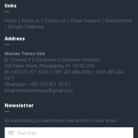
links
Home
|
About us
|
Contact us
|
Prayer Request
|
Endorsement
|
Donate
|
Editorial
Address
Marian Times USA
Br. Dominic P.D (Chairman & Executive Director)
506 Parlin Street, Philadelphia, PA 19116, USA
Ph:+001215 971 3319 | +001 267 684-0230 | +001 267 244-
3371
WhatsApp : +001 215 971 3319 |
Email:mariantimesusa@gmail.com
Newsletter
By subscribing you will receive new articles in your email.