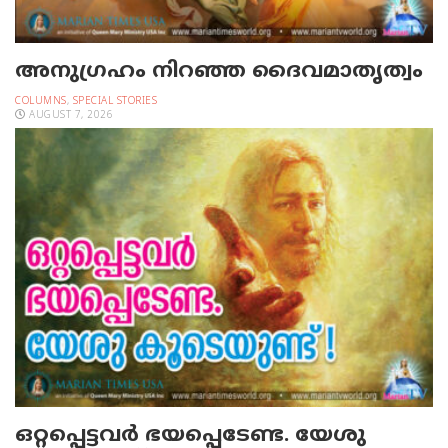
അനുഗ്രഹം നിറഞ്ഞ ദൈവമാതൃത്വം
COLUMNS
,
SPECIAL STORIES
AUGUST 7, 2026
ഒറ്റപ്പെട്ടവര്‍ ഭയപ്പെടേണ്ട. യേശു