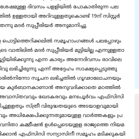
​​​​ഷ​​​​മു​​​​ള്ള ദി​​​​വ​​​​സം പ​​​​ള​​​​ളി​​​​യി​​​​ൽ പോ​​​​കാ​​​​തി​​​​രു​​​​ന്ന പ​​​​ല
​​​ത്തി​​​​ൽ ഉള്ളതാ​​​​യി അ​​​​റി​​​​വു​​​​ള​​​​ള​​​​തു​​​​കൊ​​​​ണ്ട് 19ന് ​​​സി​​​സ്റ്റ​​​ർ
​​​ന്നു മ​​​​ദ​​​​ർ സു​​​​പ്പീ​​​​രി​​​​യ​​​​ർ അ​​​​നു​​​​മാ​​​​നി​​​​ച്ചു.
്ള പൊ​​​​ട്ടി​​​​ത്തെ​​​​റി​​​​ക്ക​​​​ലി​​​​ൽ സ​​​​മൂ​​​​ഹാം​​​​ഗ​​​​ങ്ങ​​​​ൾ പ​​​​ല​​​​പ്പോ​​​​ഴും
​​ടെ വാ​​​​തി​​​​ലി​​​​ൽ മ​​​​ദ​​​​ർ സു​​​​പ്പീ​​​​രി​​​​യ​​​​ർ മു​​​​ട്ടി​​​​യി​​​​ല്ല എ​​​​ന്നു​​​​ള്ളതാ​​​​
ടി​​​​യി​​​​രി​​​​ക്കു​​​​ന്നു എ​​​​ന്ന കാ​​​​ര്യം അ​​​​ന്നേ​​​ദി​​​​വ​​​​സം രാ​​​​വി​​​​ലെ
​വു ല​​​​ഭി​​​​ച്ചി​​​​രു​​​​ന്നു എ​​​​ന്ന് അ​​​​ദ്ദേ​​​​ഹം സാ​​​​ക്ഷ്യ​​​​പ്പെ​​​​ടു​​​​ത്തു​​​​
്റാ​​​​രി​​​​ൽ​​​​നി​​​​ന്നോ സൂ​​​​ച​​​​ന ല​​​​ഭി​​​​ച്ച​​​​തി​​​​ൽ ഗൂ​​​​ഢാ​​​​ലോ​​​​ച​​​​ന​​​​യും
​​​യെ കു​​​​ർ​​​​ബാ​​​​ന​​​​കാ​​​​ണാ​​​​ൻ അ​​​​നു​​​​വ​​​​ദി​​​​ക്കാ​​​​തെ മ​​​​ഠ​​​​ത്തി​​​​ൽ
ന​​​​ത് അ​​​​വാ​​​​സ്ത​​​​വ​​​​വും ഖേ​​​​ദ​​​​ക​​​​ര​​​​വും മ​​​​നഃ​​​പൂ​​​​ർ​​​​വം എ​​​​ഫ്സി​​​​സി
്ചു​​​​ള​​​​ള​​​​തും സ്ത്രീ ​​​​വി​​​​രു​​​​ദ്ധ​​​​ത​​​​യു​​​​ടെ അ​​​​ട​​​​യാ​​​​ള​​​​വു​​​​മാ​​​​യി
അ​​​​ധി​​​​ക്ഷേ​​​​പി​​​​ക്കു​​​​ന്ന​​​​തു​​​​മാ​​​​യു​​​​ള​​​​ള വാ​​​​ർ​​​​ത്ത​​​​ക​​​​ളും പ്ര​​​​
​യി വ​​​​നി​​​​താ​ ക​​​​മ്മീ​​​​ഷ​​​​ൻ ഉ​​​​ൾ​​​​പ്പെ​​​​ടെ​​​​യു​​​​ള​​​​ള രാ​​​​ജ്യ​​​​ത്തെ നി​​​​യ​​​​മ​​​
ി​​​​ക്കാ​​​​ൻ എ​​​​ഫ്സി​​​​സി സ​​​​ന്യാ​​​​സി​​​​നീ സ​​​​മൂ​​​​ഹം മ​​​​ടി​​​​ക്കു​​​​ക​​​​യി​​​​