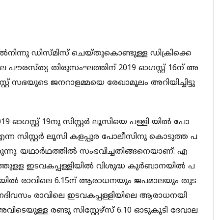
​​​​ൽ​​​നി​​​​ന്നു ഡി​​​​സ്മി​​​​സ് ചെ​​​​യ്തു​​​​കൊ​​​​ണ്ടു​​​​ള്ള ഡി​​​​ക്രി​​​​ക്കെ​​​​
നി​​​​ലെ പൗ​​​​ര​​​​സ്ത്യ തി​​​​രു​​​​സം​​​​ഘ​​​​ത്തി​​​​ന് 2019 ഓ​​​​ഗ​​​​സ്റ്റ് 16ന് ​​​​അ​​​​
 സ​​​​ഭ​​​​യു​​​​ടെ ജ​​​​ന​​​​റാ​​​​ള​​​​മ്മ​​​​യെ രേ​​​​ഖാ​​​​മൂ​​​​ലം അ​​​​റി​​​​യി​​​​ച്ചി​​​​ട്ടു​​​​
വേ 2019 ഓ​​​​ഗ​​​​സ്റ്റ് 19നു ​​​​സി​​​സ്റ്റ​​​ർ ലൂ​​​​സി​​​​യെ പ​​​​ള്ളി യി​​​​ൽ പോ​​​​
എ​​​​ന്ന സി​​​സ്റ്റ​​​ർ ​ലൂ​​​​സി ക​​​​ള​​​​പ്പു​​​​ര പോ​​​​ലീ​​​​സി​​​​നു​​​​ കൊ​​​​ടു​​​​ത്ത പ​​​​
ു​​ന്നു. യ​​​​ഥാ​​​​ർ​​​​ഥ​​​​ത്തി​​​​ൽ സം​​​​ഭ​​​​വി​​​​ച്ച​​​​തി​​​​ങ്ങ​​​​നെ​​​​യാ​​​​ണ്: എ​​​​
​​​​ള​​​​ള ഇ​​​​ട​​​​വ​​​​ക​​​​പ്പള്ളി​​​​യി​​​​ൽ വി​​​​ശു​​​​ദ്ധ കു​​​​ർ​​​​ബാ​​​​ന​​​​യി​​​​ൽ പ​​​​
​​​​ൽ രാ​​​​വി​​​​ലെ 6.15ന് ​​​​ആ​​​​രാ​​​​ധ​​​​ന​​​​യും ജ​​​​പ​​​​മാ​​​​ല​​​​യും തു​​​​ട​​​​
ദി​​​​വ​​​​സം രാ​​​​വി​​​​ലെ ഇ​​​​ട​​​​വ​​​​ക​​​​പ്പള്ളി​​​​യി​​​​ലെ ആ​​​​രാ​​​​ധ​​​​ന​​​​യി​​​​
അ​​​​വി​​​​ടെ​​​​യു​​​​ള്ള ര​​​​ണ്ടു സി​​​​സ്റ്റേ​​​​ഴ്സ് 6.10 ഓടു​​​​കൂ​​​​ടി ദേ​​​​വാ​​​​ല​​​​