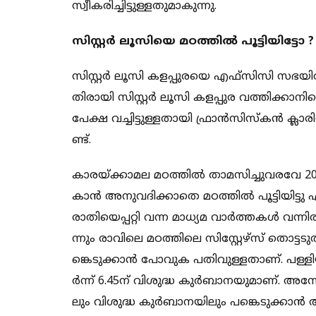
സ്വീ​​​​ക​​​​രി​​​​ച്ചി​​​​ട്ടു​​​​ള്ളതു​​​​മാ​​​​കു​​​​ന്നു.
സി​​സ്റ്റ​​ർ ലൂ​​സി​​യെ മ​​ഠ​​ത്തി​​ൽ പൂട്ടിയിട്ടോ ?
സി​​​​സ്റ്റ​​​​ർ ലൂ​​​​സി ക​​​​ള​​​​പ്പു​​​​ര​​​​യെ എ​​​​ഫ്സി​​​​സി സ​​​​ഭ​​​​യി
തി​​​​രാ​​​​യി സി​​​സ്റ്റ​​​ർ ​ലൂ​​​​സി ക​​​​ള​​​​പ്പു​​​​ര വ​​​​ത്തി​​​​ക്കാ​​​​
പേ​​​​ക്ഷ വ​​​​ച്ചി​​​​ട്ടു​​​​ള്ളതാ​​​​യി ഫ്രാ​​​​ൻ​​​​സി​​​​സ്ക​​​​ൻ ക്ലാ​​​​രി​​​​സ്റ്റ്
ണ്ട്.
കാ​​​​ര​​​​യ്ക്കാ​​​​മ​​​​ല മ​​​​ഠ​​​​ത്തി​​​​ൽ താ​​​​മ​​​​സി​​​​ച്ചുവ​​​​ര​​​​
കാ​​​​ൻ അ​​​​നു​​​​വ​​​​ദി​​​​ക്കാ​​​​തെ മ​​​​ഠ​​​​ത്തി​​​​ൽ പൂ​​​​ട്ടി​​​​യി​​​​ട്ടു 
രാ​​​​തി​​​​യെ​​​​പ്പ​​​​റ്റി വ​​​​ന്ന മാ​​​​ധ്യ​​​​മ വാ​​​​ർ​​​​ത്ത​​​​ക​​ൾ വ​​ന്നി​​ര
ന്നും രാ​​​​വി​​​​ലെ മ​​​​ഠ​​​​ത്തി​​​​ലെ സി​​​​സ്റ്റേ​​​​ഴ്സ് തൊ​​​​ട്ട​​​​ടു​​​​ത്തു
ങ്കെ​​​​ടു​​​​ക്കാ​​​​ൻ പോ​​​​വു​​​​ക പ​​​​തി​​​​വു​​​​ള്ളതാ​​​​ണ്. പ​​​​ള്ളിയി
ർ​​​​ന്ന് 6.45ന് ​​​​വി​​​​ശു​​​​ദ്ധ കു​​​​ർ​​​​ബാ​​​​ന​​​​യു​​​​മാ​​​​ണ്. അ​​​​ന്നേ​​​
ലും വി​​​​ശു​​​​ദ്ധ കു​​​​ർ​​​​ബാ​​​​ന​​​​യി​​​​ലും പ​​​​ങ്കെ​​​​ടു​​​​ക്കാ​​​​ൻ 