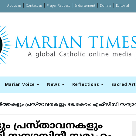
|
|
|
|
|
About us
Contact us
Prayer Request
Endorsement
Donate
Editorial
Marian Voice
News
Reflections
Sacred Ar
​ർ​ത്ത​ക​ളും പ്ര​സ്താ​വ​ന​ക​ളും ഖേ​ദ​ക​രം: എ​ഫ്സി​സി സ​ന്യാ
ളും പ്ര​സ്താ​വ​ന​ക​ളും