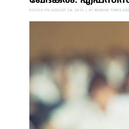
ഖേ​ദ​ക​രം: എ​ഫ്സി​സ
POSTED ON
AUGUST 24, 2019
|
BY
MARIAN TIMES ED