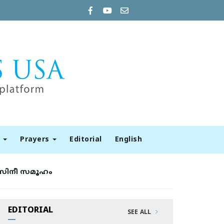
t
Prayers
Editorial
English
​സി​നീ സ​മൂ​ഹം
EDITORIAL
SEE ALL