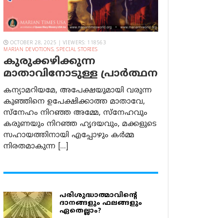
OCTOBER 28, 2025 | VIEWERS: 118563
MARIAN DEVOTIONS
,
SPECIAL STORIES
കുരുക്കഴിക്കുന്ന
മാതാവിനോടുള്ള പ്രാര്‍ത്ഥന
കന്യാമറിയമേ, അപേക്ഷയുമായി വരുന്ന
കുഞ്ഞിനെ ഉപേക്ഷിക്കാത്ത മാതാവേ,
സ്നേഹം നിറഞ്ഞ അമ്മേ, സ്നേഹവും
കരുണയും നിറഞ്ഞ ഹൃദയവും, മക്കളുടെ
സഹായത്തിനായി എപ്പോഴും കർമ്മ
നിരതമാകുന്ന […]
പരിശുദ്ധാത്മാവിന്റെ
ദാനങ്ങളും ഫലങ്ങളും
ഏതെല്ലാം?