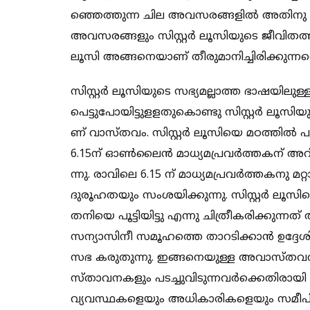
ഞ്ഞെ​​​​ത്തു​​​​ന്ന ചി​​​​ല അ​​​​വ​​​​സ​​​​ര​​​​ങ്ങ​​​​ളി​​​​ൽ അ​​​​തി​​​​നു​​​​ ശേ
അ​​​​വ​​​​സ​​​​ര​​​​ങ്ങ​​​​ളും സി​​​സ്റ്റ​​​ർ ​ലൂ​​​​സി​​​​യു​​​​ടെ ജീ​​​​വി​​​​ത​
ലൂ​​​​സി അ​​​​ങ്ങ​​​​നെ​​​​യാ​​​​ണ് തീ​​​​രു​​​​മാ​​​​നി​​​​ച്ചി​​​​രി​​​​ക്കു​​​​ന്ന​​​​തെ​
സി​​​സ്റ്റ​​​ർ ലൂ​​​​സി​​​​യു​​​​ടെ സ​​​​ഭ്യ​​​​മ​​​​ല്ലാ​​​​ത്ത ഭാ​​​​ഷ​​​​യി​​​​ലു​​​​ള
പെ​​​​ട്ടു​​​​പോ​​​​യി​​​​ട്ടു​​​​ള​​​​ള​​​​തു​​​​കൊ​​​​ണ്ടു സി​​​സ്റ്റ​​​ർ ലൂ​​​​സി​​​​യു​​
ണ് വാ​​​​സ്ത​​​​വം. സി​​​സ്റ്റ​​​ർ ​ലൂ​​​​സി​​​​യെ മ​​​​ഠ​​​​ത്തി​​​​ൽ പൂ​​​​ട്
6.15ന് ​​​​ഓ​​​​ണ്‍​ലൈ​​​​ൻ മാ​​​​ധ്യ​​​​മ​​​​പ്ര​​​​വ​​​​ർ​​​​ത്ത​​​​ക​​​​ന് അ​​​​റി​​​
ന്നു. രാ​​​​വി​​​​ലെ 6.15 ന് ​​​​മാ​​​​ധ്യ​​​​മ​​​​പ്ര​​​​വ​​​​ർ​​​​ത്ത​​​​ക​​​​നു മ​​​​റ
ദു​​​​രൂ​​​​ഹ​​​​ത​​​​യും സം​​​​ശ​​​​യി​​​​ക്കു​​​​ന്നു. സി​​​സ്റ്റ​​​ർ ​ലൂ​​​​സി​
ത​​​​നി​​​​യെ പൂ​​​​ട്ടി​​​​യി​​​​ട്ടു എ​​​​ന്നു ചി​​​​ത്രീ​​​​ക​​​​രി​​​​ക്കു​​​​ന്
സ​​​​ന്യാ​​​​സി​​​​നീ സ​​​​മൂ​​​​ഹ​​​​ത്തെ താ​​​​റ​​​​ടി​​​​ക്കാ​​​​ൻ ഉ​​​​ദ്ദേ​​​​ശി​​​​ച
സ​​​​ഭ ക​​​​രു​​​​തു​​​​ന്നു. ഇ​​​​ങ്ങ​​​​നെ​​​​യു​​​​ള്ള അ​​​​വാ​​​​സ്ത​​​​വ​​​​വും 
സ്താ​​​​വ​​​​ന​​​​ക​​​​ളും പ​​​​ട​​​​ച്ചു​​​​വി​​​​ടു​​​​ന്ന​​​​വ​​​​ർ​​​​ക്കെ​​​​തി​​​​രാ​​​
വ്യ​​​​വ​​​​സ്ഥ​​​​ക​​​​ളെ​​​യും അ​​​​ധി​​​​കാ​​​​രി​​​​ക​​​​ളെ​​​​യും സ​​​​മീ​​​​പ