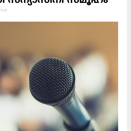
ി സ​ന്യാ​സി​നീ സ​മൂ​ഹം
ITOR