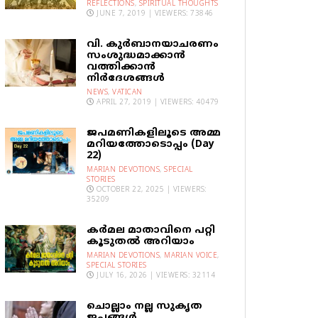
REFLECTIONS
,
SPIRITUAL THOUGHTS
JUNE 7, 2019 | VIEWERS: 73846
വി. കുര്‍ബാനയാചരണം
സംശുദ്ധമാക്കാന്‍
വത്തിക്കാന്‍
നിര്‍ദേശങ്ങള്‍
NEWS
,
VATICAN
APRIL 27, 2019 | VIEWERS: 40479
ജപമണികളിലൂടെ അമ്മ
മറിയത്തോടൊപ്പം (Day
22)
MARIAN DEVOTIONS
,
SPECIAL
STORIES
OCTOBER 22, 2025 | VIEWERS:
35209
കര്‍മല മാതാവിനെ പറ്റി
കൂടുതല്‍ അറിയാം
MARIAN DEVOTIONS
,
MARIAN VOICE
,
SPECIAL STORIES
JULY 16, 2026 | VIEWERS: 32114
ചൊല്ലാം നല്ല സുകൃത
ജപങ്ങൾ