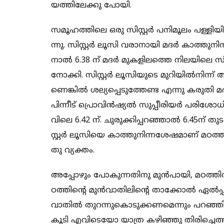
യ​​​​ത്തി​​​​ലേ​​​​ക്കു പോയി.
സ​​​​മൂ​​​​ഹ​​​​ത്തി​​​​ലെ ഒ​​​​രു സി​​​​സ്റ്റ​​​​ർ പ​​​​നി​​​​മൂ​​​​ലം പള്ളിയി​​​​ൽ 
ന്നു. സി​​​സ്റ്റ​​​ർ ലൂ​​​​സി വ​​​​രാ​​​​നാ​​​​യി മ​​​​ദ​​​​ർ കാ​​​​ത്തു​​​നി​​​​ന്നു.
നാ​​​​ൽ 6.38 ന് മ​​​​ദ​​​​ർ മു​​​​ക​​​​ളി​​​​ല​​​​ത്തെ നി​​​​ല​​​​യി​​​​ലെ സി​​​സ്റ്
നോ​​​​ക്കി. സി​​​സ്റ്റ​​​ർ ​ലൂ​​​​സി​​​​യു​​​​ടെ മു​​​​റി​​​​യി​​​ൽ​​​​നി​​​​ന്ന് അ​​
ണെ​​​​ങ്കി​​​​ൽ ശ​​​​ല്യ​​​​പ്പെ​​​​ടു​​​​ത്തേ​​​​ണ്ട എ​​​​ന്നു ക​​​​രു​​​​തി മ​​​​ദ​​​
പി​​​​ന്നീ​​​ട് പ്രൊ​​​​വി​​​​ൻ​​​​ഷ്യ​​​​ൽ സു​​​​പ്പീ​​​​രി​​​​യ​​​​ർ പ​​​​രി​​​​ശോ​​​​
വി​​​​ലെ 6.42 ന്. ​​​​ചു​​​​രു​​​​ക്കിപ്പ​​​​റ​​​​ഞ്ഞാ​​​​ൽ 6.45ന് ​​​​തു​​​​ട​​​​ങ
സ്റ്റ​​​ർ​​​​ ലൂ​​​​സി​​​​യെ കാ​​​​ത്തു​​​​നി​​​​ന്ന​​​ശേ​​​​ഷ​​​​മാ​​​​ണ് മ​​​​ഠ​​​​ത്
തു വ്യ​​​​ക്തം.
അ​​​​പ്പോ​​​​ഴും പോ​​​​കു​​​​ന്ന​​​​തി​​​​നു​ മു​​​​ൻ​​​​പാ​​​​യി, മ​​​​ഠ​​​​ത്തി​​​​ൽ 
ഠ​​​​ത്തി​​​​ന്‍റെ മു​​​​ൻ​​​​വാ​​​​തി​​​​ലി​​​​ന്‍റെ താ​​​​ക്കോ​​​​ൽ ഏ​​​​ൽ​​​​പ്പി
വാ​​​​തി​​​​ൽ തു​​​​റ​​​​ന്നു​​​​കൊ​​​​ടു​​​​ക്ക​​​ണ​​​മെ​​​ന്നും പ​​​​റ​​​​ഞ
കൂ​​​​ടി എ​​​​വി​​​​ടെ​​​​യോ യാ​​​​ത്ര ക​​​​ഴി​​​​ഞ്ഞു തി​​​​രി​​​​ച്ചെ​​​​ത്തി​