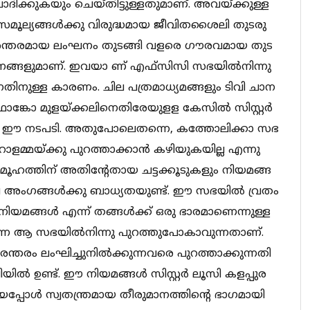
ാ​​​​ദി​​​​ക്കു​​​​ക​​​​യും ചെ​​​​യ്തി​​​​ട്ടു​​​​ള്ള​​​​തു​​​​മാ​​​​ണ്. അ​​​​വ​​​​യ്ക്കു​​​​ള്ള
​​മൂ​​​​ല്യ​​​​ങ്ങ​​​​ൾ​​​​ക്കു വി​​​​രു​​​​ദ്ധ​​​​മാ​​​​യ ജീ​​​​വി​​​​ത​​​ശൈ​​​​ലി തു​​​​ട​​​​രു​​​​
​​​ന്ത​​​​ര​​​​മാ​​​​യ ലം​​​​ഘ​​​​നം തു​​​​ട​​​​ങ്ങി വ​​​​ള​​​​രെ ഗൗ​​​​ര​​​​വ​​​​മാ​​​​യ തു​​​​ട​​​​
​​​​ന​​​​ങ്ങ​​​​ളു​​​​മാ​​​​ണ്. ഇവയാ ണ് എ​​​​ഫ്സി​​​​സി സ​​​​ഭ​​​​യി​​​​ൽ​​​​നി​​​​ന്നു
​​​തി​​​​നു​​​​ള്ള കാ​​​​ര​​​​ണം. ചി​​​​ല പ​​​​ത്ര​​​​മാ​​​​ധ്യ​​​​മ​​​​ങ്ങ​​​​ളും ടി​​​വി ചാ​​​​ന​​​​
​​​ങ്കോ മു​​​​ള​​​​യ്ക്ക​​​​ലി​​​​നെ​​​​തി​​​​രേ​​​​യു​​​​ള​​​​ള കേ​​​​സി​​​​ൽ സി​​​​സ്റ്റ​​​​ർ
​​​ല്ല ഈ ​​​​ന​​​​ട​​​​പ​​​​ടി. അ​​​​തു​​​​പോ​​​​ലെ​​​ത​​​​ന്നെ, ക​​​​ത്തോ​​​​ലി​​​​ക്കാ സ​​​​ഭ​​​​
​ള​​​​മ്മ​​​​യ്ക്കു പു​​​​റ​​​​ത്താ​​​​ക്കാ​​​​ൻ ക​​​​ഴി​​​​യു​​​​ക​​​​യി​​​​ല്ല എ​​​​ന്നു​​​​
്തി​​​​ന് അ​​​​തി​​​​ന്‍റേ​​​​താ​​​​യ ച​​​​ട്ട​​​​ക്കൂ​​​​ടു​​​​ക​​​​ളും നി​​​​യ​​​​മ​​​​ങ്ങ​​​​
അം​​​​ഗ​​​​ങ്ങ​​​​ൾ​​​​ക്കു ബാ​​​​ധ്യ​​​​ത​​​​യു​​​​ണ്ട്. ഈ ​​​​സ​​​​ഭ​​​​യി​​​​ൽ വ്ര​​​​തം
​​​യ​​​​മ​​​​ങ്ങ​​​​ൾ എ​​​​ന്ന് ത​​​​ങ്ങ​​​​ൾ​​​​ക്ക് ഒ​​​​രു ഭാ​​​​ര​​​​മാ​​​​ണെ​​​​ന്നു​​​​ള്ള
്നെ ആ ​​​​സ​​​​ഭ​​​​യി​​​​ൽ​​​​നി​​​​ന്നു പു​​​​റ​​​​ത്തു​​​​പോ​​​​കാ​​​​വു​​​​ന്ന​​​​താ​​​​ണ്.
ത​​​​രം ലം​​​​ഘി​​​​ച്ചു​​​നി​​​​ൽ​​​​ക്കു​​​​ന്ന​​​​വ​​​​രെ പു​​​​റ​​​​ത്താ​​​​ക്കു​​​​ന്ന​​​​തി​​​​
​​​​ലി​​​​യി​​​​ൽ ഉ​​​​ണ്ട്. ഈ ​​​​നി​​​​യ​​​​മ​​​​ങ്ങ​​​​ൾ സി​​​​സ്റ്റ​​​​ർ ലൂ​​​​സി ക​​​​ള​​​​പ്പു​​​​ര
​പ്പോ​​​​ൾ സ്വ​​​​ത​​​​ന്ത്ര​​​​മാ​​​​യ തീ​​​​രു​​​​മാ​​​​ന​​​​ത്തി​​​ന്‍റെ ഭാ​​​​ഗ​​​​മാ​​​​യി