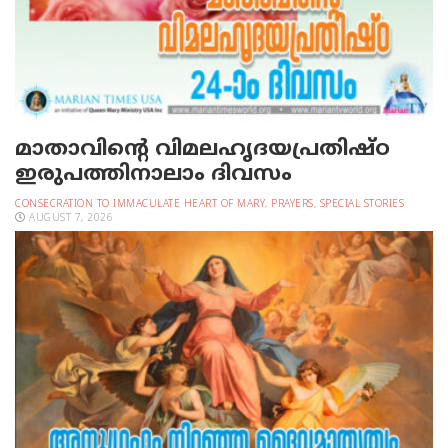
മാതാവിന്റെ വിമലഹൃദയപ്രതിഷ്ഠ
ഇരുപത്തിനാലാം ദിവസം
CONSECRATION TO IMMACULATE HEART OF MARY
,
PRAYERS
,
SPECIAL STORIES
AUGUST 7, 2026