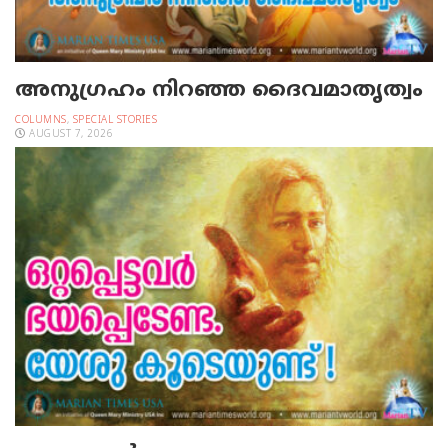
അനുഗ്രഹം നിറഞ്ഞ ദൈവമാതൃത്വം
COLUMNS
,
SPECIAL STORIES
AUGUST 7, 2026