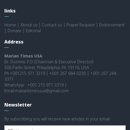
links
Home
|
About us
|
Contact us
|
Prayer Request
|
Endorsement
|
Donate
|
Editorial
Address
Marian Times USA
Br. Dominic P.D (Chairman & Executive Director)
506 Parlin Street, Philadelphia, PA 19116, USA
Ph:+001215 971 3319 | +001 267 684-0230 | +001 267 244-
3371
WhatsApp : +001 215 971 3319 |
Email:mariantimesusa@gmail.com
Newsletter
By subscribing you will receive new articles in your email.