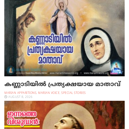
കണ്ണാടിയില്‍ പ്രത്യക്ഷയായ മാതാവ്
MARIAN APPARITIONS
,
MARIAN VOICE
,
SPECIAL STORIES
AUGUST 8, 2026