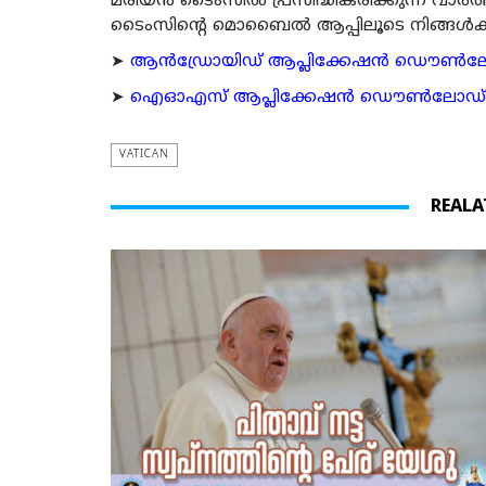
മരിയന്‍ ടൈംസില്‍ പ്രസിദ്ധീകരിക്കുന്ന വാ
ടൈംസിന്റെ മൊബൈല്‍ ആപ്പിലൂടെ നിങ്ങള്‍ക്ക് ന
➤
ആന്‍ഡ്രോയിഡ് ആപ്ലിക്കേഷന്‍ ഡൌണ്‍ലോഡ്
➤
ഐഓഎസ് ആപ്ലിക്കേഷന്‍ ഡൌണ്‍ലോഡ് ചെയ്യ
VATICAN
REALA