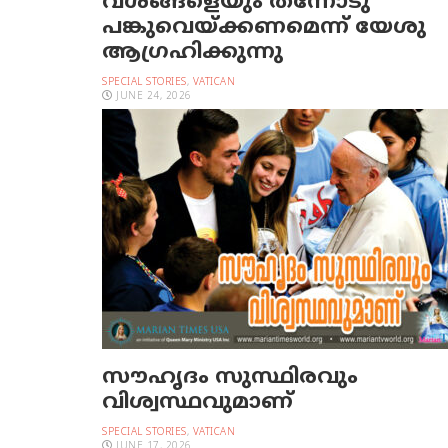
വശങ്ങളെയും തന്നോടു
പങ്കുവെയ്ക്കണമെന്ന് യേശു
ആഗ്രഹിക്കുന്നു
SPECIAL STORIES
,
VATICAN
JUNE 24, 2026
സൗഹൃദം സുസ്ഥിരവും
വിശ്വസ്ഥവുമാണ്
SPECIAL STORIES
,
VATICAN
JUNE 17, 2026