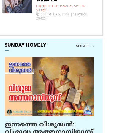
ജപങ്ങൾ
CATHOLIC LIFE
,
PRAYERS
,
SPECIAL
STORIES
DECEMBER 5, 2019 | VIEWERS:
29425
SUNDAY HOMILY
SEE ALL
ഇന്നത്തെ വിശുദ്ധന്‍:
വിശുദ്ധ അത്തനാസിയൂസ്