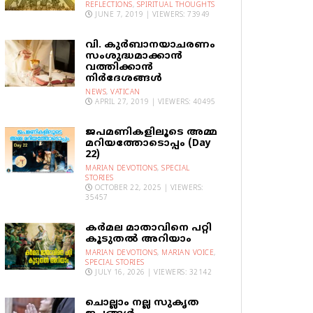
REFLECTIONS
,
SPIRITUAL THOUGHTS
JUNE 7, 2019 | VIEWERS: 73949
വി. കുര്‍ബാനയാചരണം
സംശുദ്ധമാക്കാന്‍
വത്തിക്കാന്‍
നിര്‍ദേശങ്ങള്‍
NEWS
,
VATICAN
APRIL 27, 2019 | VIEWERS: 40495
ജപമണികളിലൂടെ അമ്മ
മറിയത്തോടൊപ്പം (Day
22)
MARIAN DEVOTIONS
,
SPECIAL
STORIES
OCTOBER 22, 2025 | VIEWERS:
35457
കര്‍മല മാതാവിനെ പറ്റി
കൂടുതല്‍ അറിയാം
MARIAN DEVOTIONS
,
MARIAN VOICE
,
SPECIAL STORIES
JULY 16, 2026 | VIEWERS: 32142
ചൊല്ലാം നല്ല സുകൃത