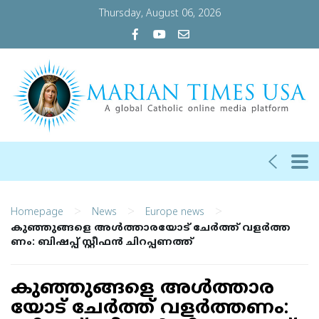
Thursday, August 06, 2026
>
>
>
Homepage
News
Europe news
കു​ഞ്ഞു​ങ്ങ​ളെ അ​ൾ​ത്താ​ര​യോ​ട് ചേ​ർ​ത്ത് വ​ള​ർ​ത്ത​​
ണം: ബി​ഷ​പ്പ് സ്റ്റീ​ഫ​ൻ ചി​റ​പ്പ​ണ​ത്ത്
കു​ഞ്ഞു​ങ്ങ​ളെ അ​ൾ​ത്താ​ര​
യോ​ട് ചേ​ർ​ത്ത് വ​ള​ർ​ത്ത​​ണം: