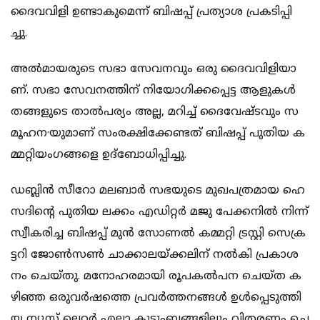
ദൈ​വ​വി​ളി ഉ​ണ്ടാ​കു​മെ​ന്ന് ബി​ഷ​പ്പ് പ്ര​ത്യാ​ശ പ്ര​ക​ടി​പ്പി​
ച്ചു.
അ​ൽ​മാ​യ​രു​ടെ സ​ഭാ സേ​വ​ന​വും ഒ​രു ദൈ​വ​വി​ളി​യാ​
ണ്. സ​ഭാ സേ​വ​ന​ത്തി​ന് നി​യോ​ഗി​ക്ക​പ്പെ​ട്ട ആ​ളു​ക​ൾ
ത​ങ്ങ​ളു​ടെ താ​ൽ​പ​ര്യം അ​ല്ല, മ​റി​ച്ച് ദൈ​വേ​ഷ്ട​വും സ​
മൂ​ഹ​ന·​യു​മാ​ണ് സം​ര​ക്ഷി​ക്കേ​ണ്ട​ത് ബി​ഷ​പ്പ് പു​തി​യ ക​
മ്മ​റ്റി​യം​ഗ​ങ്ങ​ളെ ഉ​ദ്ബോ​ധി​പ്പി​ച്ചു.
ഡ​ബ്ലി​ൻ സീ​റോ മ​ല​ബാ​ർ സ​ഭ​യു​ടെ മു​ഖ​പ​ത്ര​മാ​യ ഹെ​
സ​ദി​ന്‍റെ പു​തി​യ ല​ക്കം എ​ഡി​റ്റ​ർ മ​ജു പേ​ക്ക​നി​ൽ നി​ന്ന്
സ്വീ​ക​രി​ച്ച ബി​ഷ​പ്പ് മു​ൻ സോ​ണ​ൽ ക​മ്മ​റ്റി ട്ര​സ്റ്റി സെ​ക്ര​
ട്ട​റി ജോ​ണ്‍​സ​ണ്‍ ചാ​ക്കാ​ല​യ്ക്ക​ലി​ന് ന​ൽ​കി പ്ര​കാ​ശ​
നം ചെ​യ്തു. മ​നോ​ഹ​ര​മാ​യി രൂ​പ​ക​ൽ​പ​ന ചെ​യ്ത ക​
ഴി​ഞ്ഞ ഒ​രു​വ​ർ​ഷ​ത്തെ പ്ര​വ​ർ​ത്ത​ന​ങ്ങ​ൾ ഉ​ൾ​പ്പെ​ടു​ത്തി​
യ ന്യൂ​സ് ലെ​റ്റ​ർ എ​ല്ലാ കു​ടും​ബ​ങ്ങ​ളി​ലും വി​ത​ര​ണം ചെ​