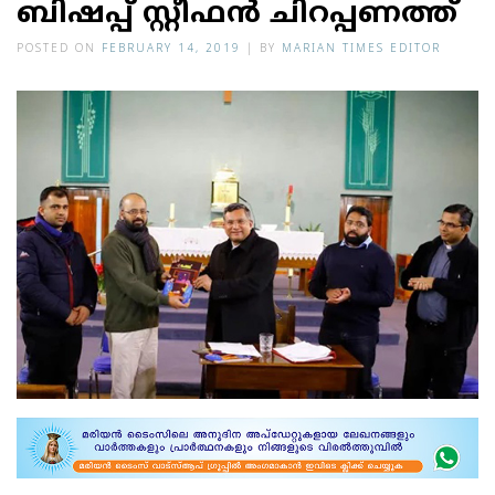
ബി​ഷ​പ്പ് സ്റ്റീ​ഫ​ൻ ചി​റ​പ്പ​ണ​ത്ത്
POSTED ON
FEBRUARY 14, 2019
|
BY
MARIAN TIMES EDITOR