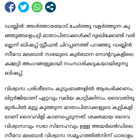
ഡ​ബ്ലി​ൻ: അ​ൾ​ത്താ​ര​യോ​ട് ചേ​ർ​ത്തു വ​ള​ർ​ത്തു​ന്ന കു​
ഞ്ഞു​ങ്ങ​ളെ​പ​റ്റി മാ​താ​പി​താ​ക്ക​ൾ​ക്ക് ദുഃ​ഖി​ക്കേ​ണ്ടി വ​രി​
ല്ലെ​ന്ന് ബി​ഷ​പ്പ് സ്റ്റീ​ഫ​ൻ ചി​റ​പ്പ​ണ​ത്ത് പ​റ​ഞ്ഞു. ഡ​ബ്ലി​ൻ
സീ​റോ മ​ല​ബാ​ർ സ​ഭ​യു​ടെ കു​ർ​ബാ​ന സെ​ന്‍റ​റു​ക​ളി​ലെ
ക​മ്മ​റ്റി അം​ഗ​ങ്ങ​ളു​മാ​യി സം​സാ​രി​ക്കു​ക​യാ​യി​രു​ന്നു
ബി​ഷ​പ്പ്.
വി​ശ്വാ​സ പ​രി​ശീ​ല​നം കു​ടും​ബ​ങ്ങ​ളി​ൽ ആ​രം​ഭി​ക്ക​ണം,
ലി​റ്റ​ർ​ജി​യാ​ണ് ഏ​റ്റ​വും വ​ലി​യ കാ​റ്റി​ക്കി​സം. ദൈ​വ​തി​രു​
മു​ൻ​പി​ൽ മു​ട്ടു കു​ത്തു​ന്ന മാ​താ​പി​താ​ക്ക​ളു​ടെ കു​ട്ടി​ക​ളി​
ലാ​ണ് ദൈ​വ​വി​ളി കാ​ണ​പ്പെ​ടു​ന്ന​ത്. ശ​ക്ത​മാ​യ ദൈ​വ​
വി​ശ്വാ​സ​വും സ​ഭാ സ്നേ​ഹ​വും ഉ​ള്ള അ​യ​ർ​ല​ൻ​ഡി​ലെ
സീ​റോ മ​ല​ബാ​ർ വി​ശ്വാ​സ സ​മൂ​ഹ​ത്തി​ൽ​നി​ന്ന് ധാ​രാ​ളം