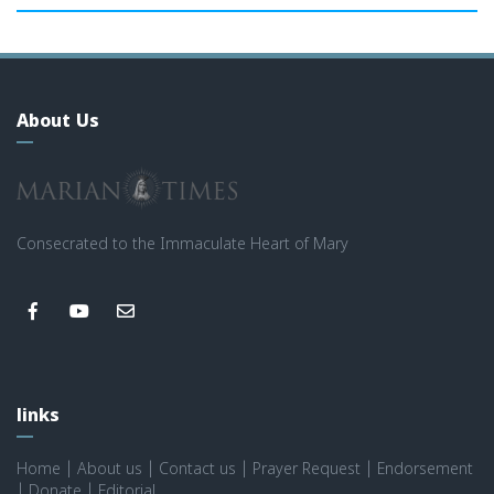
About Us
Consecrated to the Immaculate Heart of Mary
links
Home
|
About us
|
Contact us
|
Prayer Request
|
Endorsement
|
Donate
|
Editorial