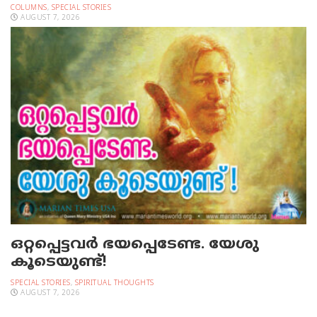
COLUMNS
,
SPECIAL STORIES
AUGUST 7, 2026
ഒറ്റപ്പെട്ടവര്‍ ഭയപ്പെടേണ്ട. യേശു
കൂടെയുണ്ട്!
SPECIAL STORIES
,
SPIRITUAL THOUGHTS
AUGUST 7, 2026