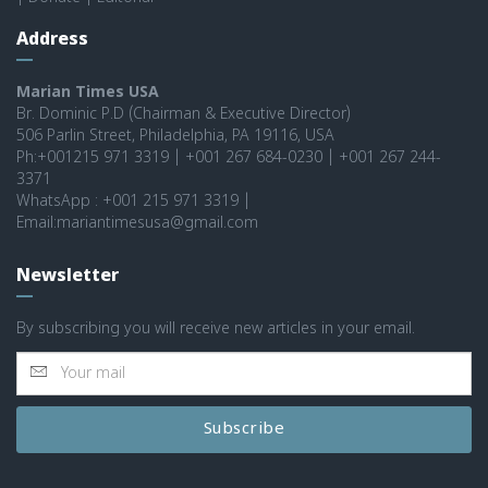
Address
Marian Times USA
Br. Dominic P.D (Chairman & Executive Director)
506 Parlin Street, Philadelphia, PA 19116, USA
Ph:+001215 971 3319 | +001 267 684-0230 | +001 267 244-
3371
WhatsApp : +001 215 971 3319 |
Email:mariantimesusa@gmail.com
Newsletter
By subscribing you will receive new articles in your email.
Subscribe