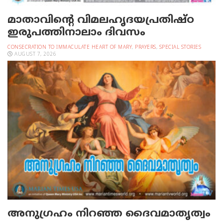
മാതാവിന്റെ വിമലഹൃദയപ്രതിഷ്ഠ
ഇരുപത്തിനാലാം ദിവസം
CONSECRATION TO IMMACULATE HEART OF MARY
,
PRAYERS
,
SPECIAL STORIES
AUGUST 7, 2026
അനുഗ്രഹം നിറഞ്ഞ ദൈവമാതൃത്വം