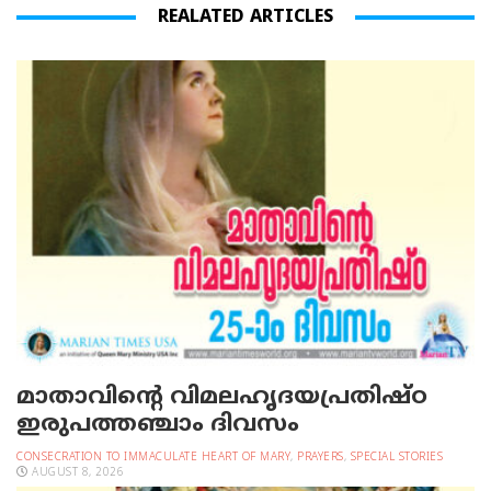
REALATED ARTICLES
മാതാവിന്റെ വിമലഹൃദയപ്രതിഷ്ഠ
ഇരുപത്തഞ്ചാം ദിവസം
CONSECRATION TO IMMACULATE HEART OF MARY
,
PRAYERS
,
SPECIAL STORIES
AUGUST 8, 2026