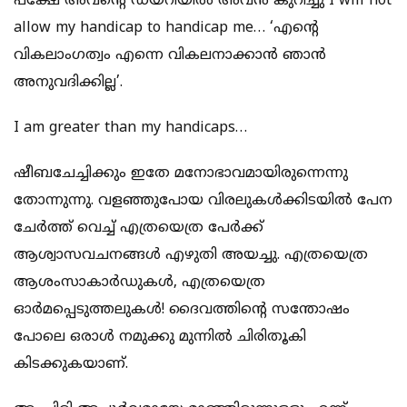
പക്ഷേ അവന്റെ ഡയറിയില്‍ അവന്‍ കുറിച്ചു I will not
allow my handicap to handicap me… ‘എന്റെ
വികലാംഗത്വം എന്നെ വികലനാക്കാന്‍ ഞാന്‍
അനുവദിക്കില്ല’.
I am greater than my handicaps…
ഷീബചേച്ചിക്കും ഇതേ മനോഭാവമായിരുന്നെന്നു
തോന്നുന്നു. വളഞ്ഞുപോയ വിരലുകള്‍ക്കിടയില്‍ പേന
ചേര്‍ത്ത് വെച്ച് എത്രയെത്ര പേര്‍ക്ക്
ആശ്വാസവചനങ്ങള്‍ എഴുതി അയച്ചു. എത്രയെത്ര
ആശംസാകാര്‍ഡുകള്‍, എത്രയെത്ര
ഓര്‍മപ്പെടുത്തലുകള്‍! ദൈവത്തിന്റെ സന്തോഷം
പോലെ ഒരാള്‍ നമുക്കു മുന്നില്‍ ചിരിതൂകി
കിടക്കുകയാണ്.