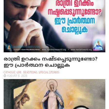
രാത്രി ഉറക്കം നഷ്ടപ്പെടുന്നുണ്ടോ?
ഈ പ്രാര്‍ത്ഥന ചൊല്ലുക
CATHOLIC LIFE
,
DEVOTIONS
,
SPECIAL STORIES
AUGUST 8, 2026