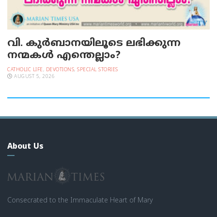
വി. കുര്‍ബാനയിലൂടെ ലഭിക്കുന്ന
നന്മകള്‍ എന്തെല്ലാം?
CATHOLIC LIFE
,
DEVOTIONS
,
SPECIAL STORIES
AUGUST 5, 2026
About Us
Consecrated to the Immaculate Heart of Mary