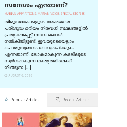
സന്ദേശം എന്താണ്?
MARIAN APPARITIONS
,
MARIAN VOICE
,
SPECIAL STORIES
തിരുസഭാമക്കളുടെ അമ്മയായ
പരിശുദ്ധ മറിയം നിരവധി സ്ഥലങ്ങളിൽ
പ്രത്യക്ഷപ്പെട്ട് സന്ദേശങ്ങൾ
നൽകിയിട്ടുണ്ട്. ഇവയുടെയെല്ലാം
പൊതുസ്വഭാവം അനുതപിക്കുക
എന്നതാണ്. ലോകമാകുന്ന കടലിലൂടെ
സ്വർഗമാകുന്ന ലക്ഷ്യത്തിലേക്ക്
നീങ്ങുന്ന […]
AUGUST 6, 2026
Popular Articles
Recent Articles