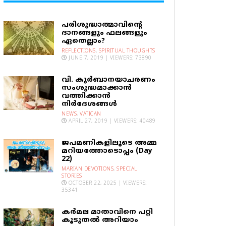
പരിശുദ്ധാത്മാവിന്റെ
ദാനങ്ങളും ഫലങ്ങളും
ഏതെല്ലാം?
REFLECTIONS
,
SPIRITUAL THOUGHTS
JUNE 7, 2019 | VIEWERS: 73890
വി. കുര്‍ബാനയാചരണം
സംശുദ്ധമാക്കാന്‍
വത്തിക്കാന്‍
നിര്‍ദേശങ്ങള്‍
NEWS
,
VATICAN
APRIL 27, 2019 | VIEWERS: 40489
ജപമണികളിലൂടെ അമ്മ
മറിയത്തോടൊപ്പം (Day
22)
MARIAN DEVOTIONS
,
SPECIAL
STORIES
OCTOBER 22, 2025 | VIEWERS:
35341
കര്‍മല മാതാവിനെ പറ്റി
കൂടുതല്‍ അറിയാം