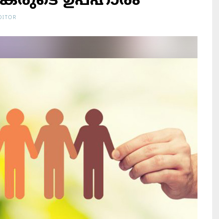
കരുടെ ഉപഹാരം
DITOR