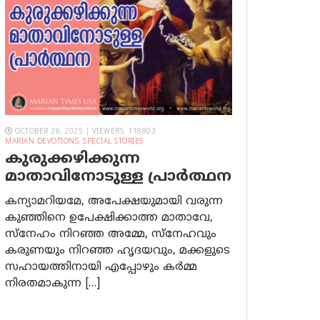
OCTOBER 28, 2025 | VIEWERS: 118803
MARIAN DEVOTIONS
,
SPECIAL STORIES
കുരുക്കഴിക്കുന്ന
മാതാവിനോടുള്ള പ്രാര്‍ത്ഥന
കന്യാമറിയമേ, അപേക്ഷയുമായി വരുന്ന
കുഞ്ഞിനെ ഉപേക്ഷിക്കാത്ത മാതാവേ,
സ്നേഹം നിറഞ്ഞ അമ്മേ, സ്നേഹവും
കരുണയും നിറഞ്ഞ ഹൃദയവും, മക്കളുടെ
സഹായത്തിനായി എപ്പോഴും കർമ്മ
നിരതമാകുന്ന […]