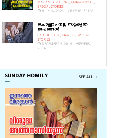
MARIAN DEVOTIONS
,
MARIAN VOICE
,
SPECIAL STORIES
JULY 16, 2026 | VIEWERS: 32128
ചൊല്ലാം നല്ല സുകൃത
ജപങ്ങൾ
CATHOLIC LIFE
,
PRAYERS
,
SPECIAL
STORIES
DECEMBER 5, 2019 | VIEWERS:
29345
SUNDAY HOMILY
SEE ALL