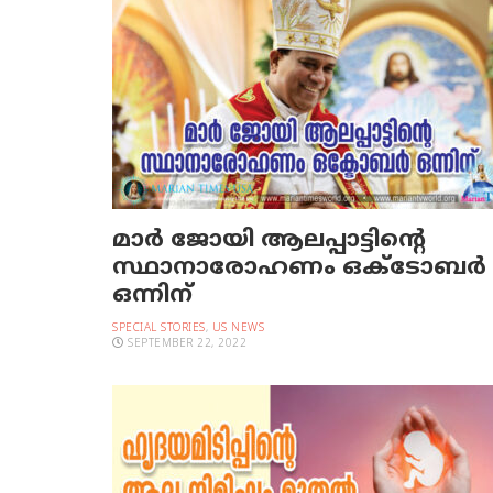
മാർ ജോയി ആലപ്പാട്ടിന്റെ
സ്ഥാനാരോഹണം ഒക്ടോബർ
ഒന്നിന്
SPECIAL STORIES
,
US NEWS
SEPTEMBER 22, 2022