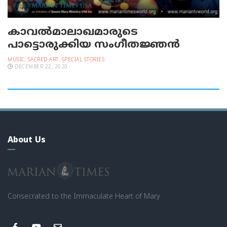
കാവല്‍മാലാഖമാരുടെ
പാട്ടൊരുക്കിയ സംഗീതജ്ഞന്‍
MUSIC
,
SACRED ART
,
SPECIAL STORIES
DECEMBER 22, 2020
About Us
Consecrated to the Immaculate Heart of Mary