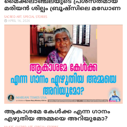
മൈക്കലാഞ്ചലയുടെ പ്രശസ്തമായ
മരിയന്‍ ശില്പം ബ്രൂഷ്‌സിലെ മഡോണ
SACRED ART
,
SPECIAL STORIES
APRIL 16, 2026
ആകാശമേ കേള്‍ക്ക എന്ന ഗാനം
എഴുതിയ അമ്മയെ അറിയുമോ?