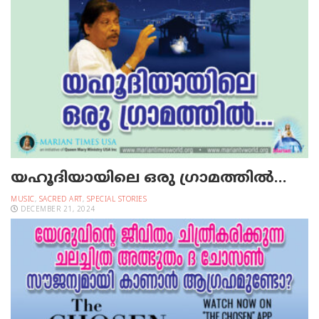
യഹൂദിയായിലെ ഒരു ഗ്രാമത്തില്‍…
MUSIC
,
SACRED ART
,
SPECIAL STORIES
DECEMBER 21, 2024