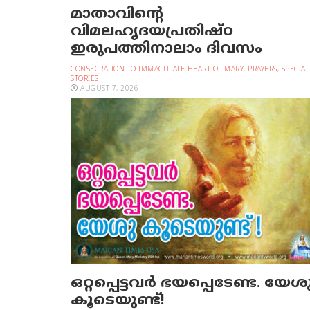
മാതാവിന്റെ
വിമലഹൃദയപ്രതിഷ്ഠ
ഇരുപത്തിനാലാം ദിവസം
CONSECRATION TO IMMACULATE HEART OF MARY
,
PRAYERS
,
SPECIAL
STORIES
AUGUST 7, 2026
ഒറ്റപ്പെട്ടവര്‍ ഭയപ്പെടേണ്ട. യേശ
കൂടെയുണ്ട്!