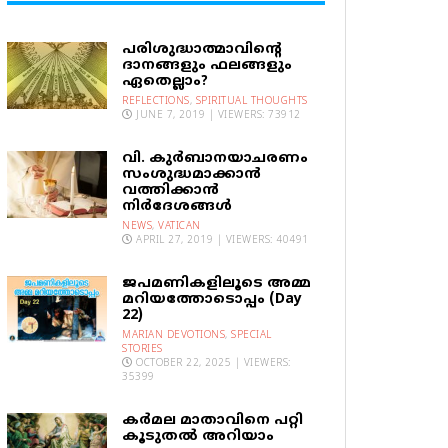
പരിശുദ്ധാത്മാവിന്റെ
ദാനങ്ങളും ഫലങ്ങളും
ഏതെല്ലാം?
REFLECTIONS
,
SPIRITUAL THOUGHTS
JUNE 7, 2019 | VIEWERS: 73912
വി. കുര്‍ബാനയാചരണം
സംശുദ്ധമാക്കാന്‍
വത്തിക്കാന്‍
നിര്‍ദേശങ്ങള്‍
NEWS
,
VATICAN
APRIL 27, 2019 | VIEWERS: 40491
ജപമണികളിലൂടെ അമ്മ
മറിയത്തോടൊപ്പം (Day
22)
MARIAN DEVOTIONS
,
SPECIAL
STORIES
OCTOBER 22, 2025 | VIEWERS:
35399
കര്‍മല മാതാവിനെ പറ്റി
കൂടുതല്‍ അറിയാം