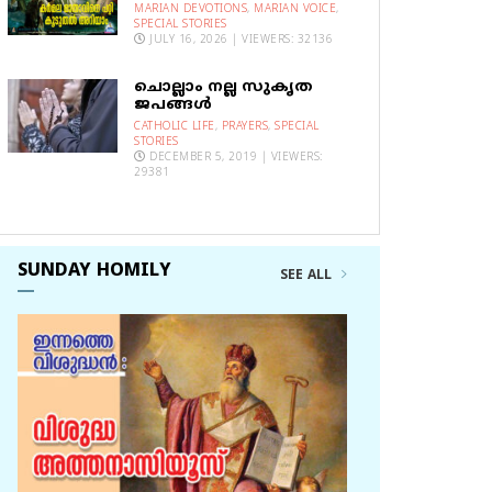
MARIAN DEVOTIONS
,
MARIAN VOICE
,
SPECIAL STORIES
JULY 16, 2026 | VIEWERS: 32136
ചൊല്ലാം നല്ല സുകൃത
ജപങ്ങൾ
CATHOLIC LIFE
,
PRAYERS
,
SPECIAL
STORIES
DECEMBER 5, 2019 | VIEWERS:
29381
SUNDAY HOMILY
SEE ALL