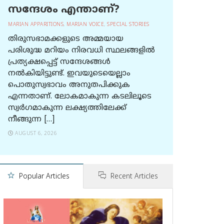
സന്ദേശം എന്താണ്?
MARIAN APPARITIONS
,
MARIAN VOICE
,
SPECIAL STORIES
തിരുസഭാമക്കളുടെ അമ്മയായ
പരിശുദ്ധ മറിയം നിരവധി സ്ഥലങ്ങളിൽ
പ്രത്യക്ഷപ്പെട്ട് സന്ദേശങ്ങൾ
നൽകിയിട്ടുണ്ട്. ഇവയുടെയെല്ലാം
പൊതുസ്വഭാവം അനുതപിക്കുക
എന്നതാണ്. ലോകമാകുന്ന കടലിലൂടെ
സ്വർഗമാകുന്ന ലക്ഷ്യത്തിലേക്ക്
നീങ്ങുന്ന […]
AUGUST 6, 2026
Popular Articles
Recent Articles