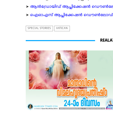
➤
ആന്‍ഡ്രോയിഡ് ആപ്ലിക്കേഷന്‍ ഡൌണ്‍ലോഡ്
➤
ഐഓഎസ് ആപ്ലിക്കേഷന്‍ ഡൌണ്‍ലോഡ് ചെയ്യ
SPECIAL STORIES
VATICAN
REALA