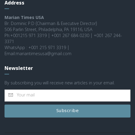
Address
Marian Times USA
Br. Dominic P.D (Chairman & Executive Director)
506 Parlin Street, Philadelphia, PA 19116, USA
Ph:+001215 971 3319 | +001 267 684-0230 | +001 267 244-
3371
WhatsApp : +001 215 971 3319 |
Email:mariantimesusa@gmail.com
Newsletter
By subscribing you will receive new articles in your email.
Subscribe