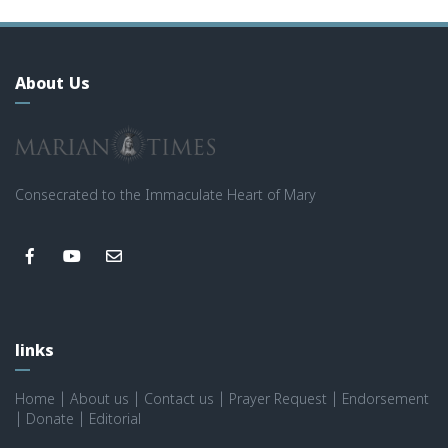
About Us
Consecrated to the Immaculate Heart of Mary
links
Home
|
About us
|
Contact us
|
Prayer Request
|
Endorsement
|
Donate
|
Editorial