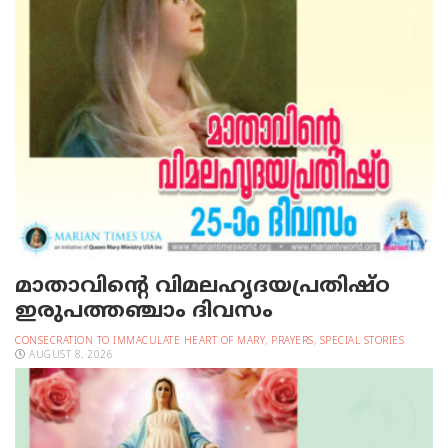
മാതാവിന്റെ വിമലഹൃദയപ്രതിഷ്ഠ
ഇരുപത്തഞ്ചാം ദിവസം
CONSECRATION TO IMMACULATE HEART OF MARY
,
PRAYERS
,
SPECIAL STORIES
AUGUST 8, 2026