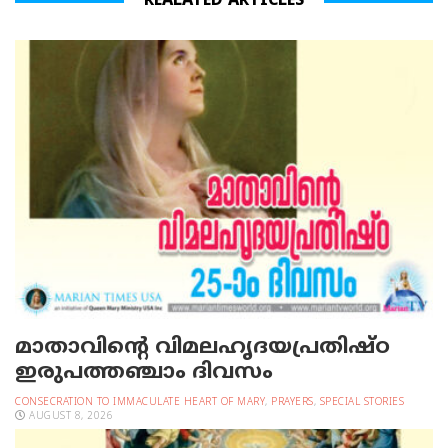
REALATED ARTICLES
മാതാവിന്റെ വിമലഹൃദയപ്രതിഷ്ഠ
ഇരുപത്തഞ്ചാം ദിവസം
CONSECRATION TO IMMACULATE HEART OF MARY
,
PRAYERS
,
SPECIAL STORIES
AUGUST 8, 2026