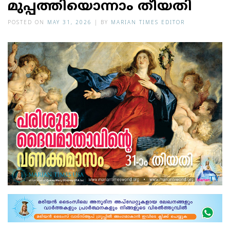
മുപ്പത്തിയൊന്നാം തീയതി
POSTED ON
MAY 31, 2026
|
BY
MARIAN TIMES EDITOR