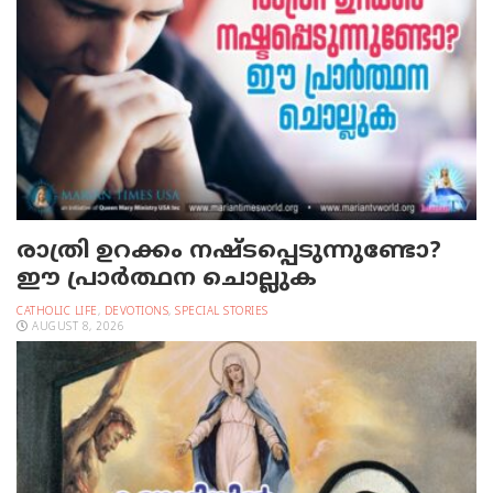
രാത്രി ഉറക്കം നഷ്ടപ്പെടുന്നുണ്ടോ?
ഈ പ്രാര്‍ത്ഥന ചൊല്ലുക
CATHOLIC LIFE
,
DEVOTIONS
,
SPECIAL STORIES
AUGUST 8, 2026