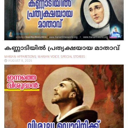
കണ്ണാടിയില്‍ പ്രത്യക്ഷയായ മാതാവ്
MARIAN APPARITIONS
,
MARIAN VOICE
,
SPECIAL STORIES
AUGUST 8, 2026