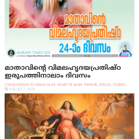
മാതാവിന്റെ വിമലഹൃദയപ്രതിഷ്ഠ
ഇരുപത്തിനാലാം ദിവസം
CONSECRATION TO IMMACULATE HEART OF MARY
,
PRAYERS
,
SPECIAL STORIES
AUGUST 7, 2026