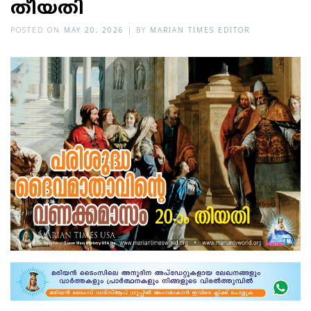
തീയതി
POSTED ON
MAY 20, 2026
|
BY
MARIAN TIMES EDITOR