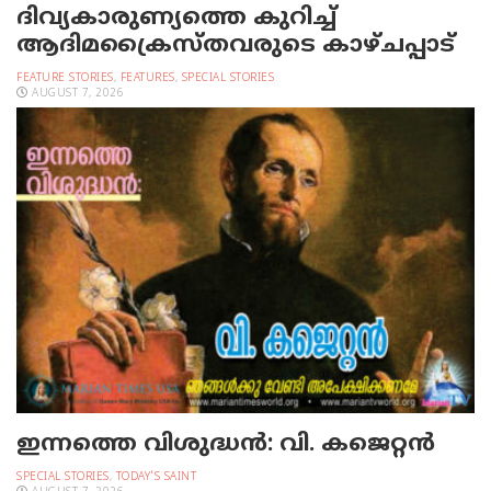
ദിവ്യകാരുണ്യത്തെ കുറിച്ച്
ആദിമക്രൈസ്തവരുടെ കാഴ്ചപ്പാട്
FEATURE STORIES
,
FEATURES
,
SPECIAL STORIES
AUGUST 7, 2026
ഇന്നത്തെ വിശുദ്ധന്‍: വി. കജെറ്റന്‍
SPECIAL STORIES
,
TODAY'S SAINT