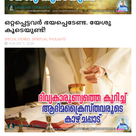
ഒറ്റപ്പെട്ടവര്‍ ഭയപ്പെടേണ്ട. യേശു
കൂടെയുണ്ട്!
SPECIAL STORIES
,
SPIRITUAL THOUGHTS
AUGUST 7, 2026