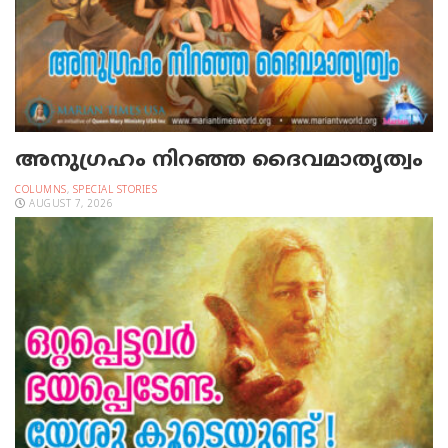
അനുഗ്രഹം നിറഞ്ഞ ദൈവമാതൃത്വം
COLUMNS
,
SPECIAL STORIES
AUGUST 7, 2026