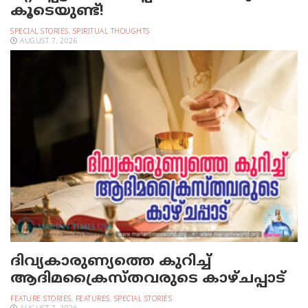
കൂടെയുണ്ട്!
SPECIAL STORIES
,
SPIRITUAL THOUGHTS
AUGUST 7, 2026
ദിവ്യകാരുണ്യത്തെ കുറിച്ച്
ആദിമക്രൈസ്തവരുടെ കാഴ്ചപ്പാട്
FEATURE STORIES
,
FEATURES
,
SPECIAL STORIES