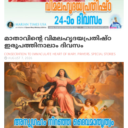
മാതാവിന്റെ വിമലഹൃദയപ്രതിഷ്ഠ
ഇരുപത്തിനാലാം ദിവസം
CONSECRATION TO IMMACULATE HEART OF MARY
,
PRAYERS
,
SPECIAL STORIES
AUGUST 7, 2026