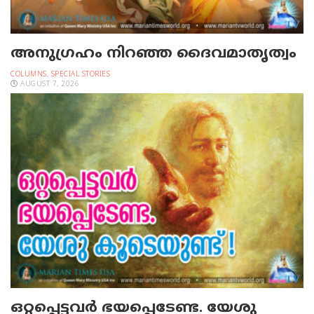
അനുഗ്രഹം നിറഞ്ഞ ദൈവമാതൃത്വം
COLUMNS
,
SPECIAL STORIES
AUGUST 7, 2026
ഒറ്റപ്പെട്ടവര്‍ ഭയപ്പെടേണ്ട. യേശു