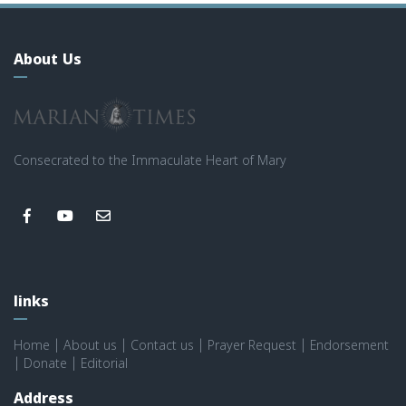
About Us
Consecrated to the Immaculate Heart of Mary
links
Home
|
About us
|
Contact us
|
Prayer Request
|
Endorsement
|
Donate
|
Editorial
Address