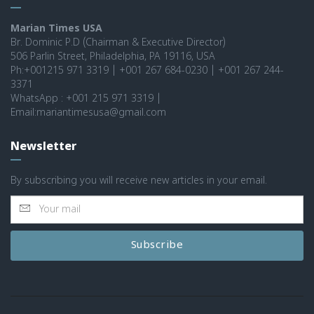
Marian Times USA
Br. Dominic P.D (Chairman & Executive Director)
506 Parlin Street, Philadelphia, PA 19116, USA
Ph:+001215 971 3319 | +001 267 684-0230 | +001 267 244-
3371
WhatsApp : +001 215 971 3319 |
Email:mariantimesusa@gmail.com
Newsletter
By subscribing you will receive new articles in your email.
Subscribe