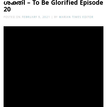
ശക്തി – To Be Glorified Episode
20
POSTED ON
FEBRUARY 9, 2021
|
BY
MARIAN TIMES EDITOR